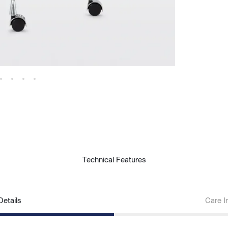
Technical Features
etails
Care I