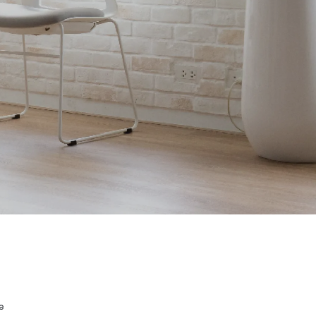
Wardrobe
Partition & Sliding Door
e