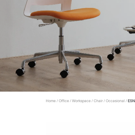
Lounge area
Collaboration space
Storage
Itoki
Ergonomic Recliner
Steelcase
Home
/
Office
/
Workspace
/
Chair
/
Occasional
/
ESN
Hardware & Fitting
Higold
Furniture Fitting
Kitchen Tall Unit Basket