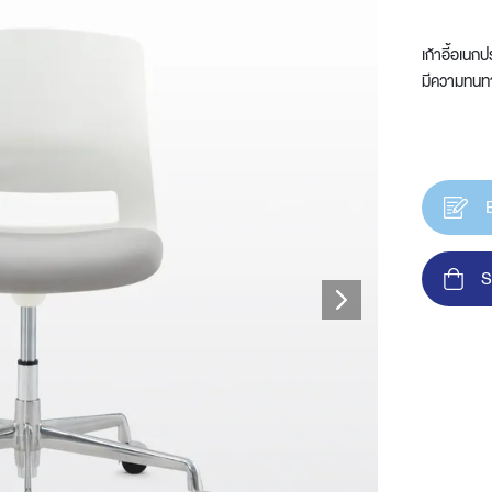
เก้าอี้อเนก
มีความทนทา
t
S