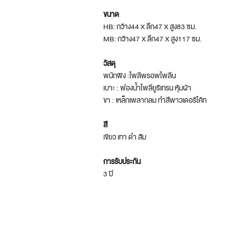
ขนาด
HB: กว้าง44 X ลึก47 X สูง83 ซม.
MB: กว้าง47 X ลึก47 X สูง117 ซม.
วัสดุ
พนักพิง :โพลีพรอพไพลีน
เบาะ : ฟองน้ำโพลียูรีเทรน หุ้มผ้า
ขา : เหล็กเพลากลม ทำสีพาวเดอร้โค้ท
สี
เขียว เทา ดำ ส้ม
การรับประกัน
3 ปี