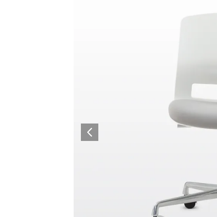
Architectural Hardware
Kitchen Pull Out Basket
Surfacing and Flooring Material
Kitchen Corner Basket
Fire-rated & Decorative Doors
Kitchen Wall Cabinet
Elevator Decoration
Kitchen Base Unit Baske
Kitchen Accessories