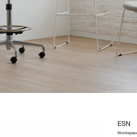
Design Awards
Collection
View More Collection
ESN
Workspac