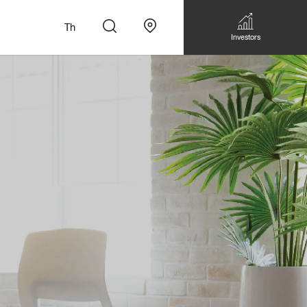
Th
Investors
n
สั่งทำโซฟาแบบ
Walk-in closet &
Custom Dining Table
 เหมาะกับทุกไลฟ์
Storage
Accessories
Bookshelf & Multimedia
Wall decoration
Walk-in closet