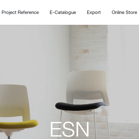
Project Reference
E-Catalogue
Export
Online Store
Home
Working Design Solution
Kitche
บริการ
New!
Custom
Living room
Kitchens
ESN
สไตล์
Dining room
Kitchen 
Bedroom
Barstool
Wordrobe
Trolley