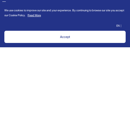
Call center 0 2094 9999
We use cookies to improve our site and your experience. By continuing to
Product Info
Corporate
browse our site you accept our
Cookie Policy
.
Office
About Us
Steelcase
Investors
Home
Professionals
Kitchen
Sustainability
Walk-in closet & Storage
Career
Hardware & Fitting
Contact
Send enquiry
Shop online
Higold
การร้องเรียนและแจ้งเบาะแส
Collection
Project Reference
Editorial
News