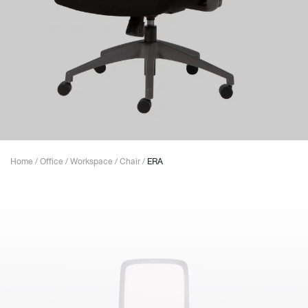
Home
/
Office
/
Workspace
/
Chair
/
ERA