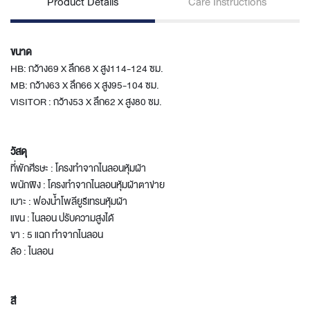
Product Details
Care Instructions
ขนาด
HB: กว้าง69 X ลึก68 X สูง114-124 ซม.
MB: กว้าง63 X ลึก66 X สูง95-104 ซม.
VISITOR : กว้าง53 X ลึก62 X สูง80 ซม.
วัสดุ
ที่พักศีรษะ : โครงทำจากไนลอนหุ้มผ้า
พนักพิง : โครงทำจากไนลอนหุ้มผ้าตาข่าย
เบาะ : ฟองน้ำโพลียูรีเทรนหุ้มผ้า
แขน : ไนลอน ปรับความสูงได้
ขา : 5 แฉก ทำจากไนลอน
ล้อ : ไนลอน
สี