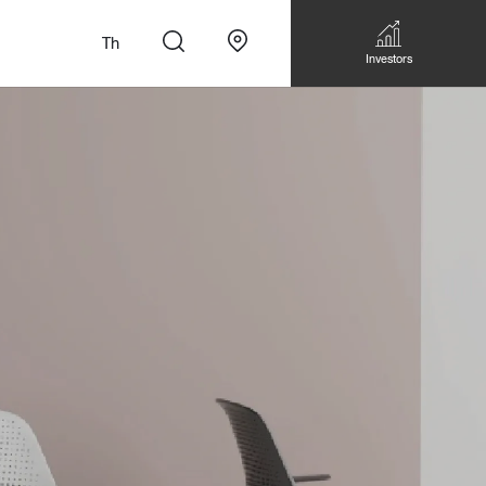
Th
Investors
n
สั่งทำโซฟาแบบ
Walk-in closet &
Custom Dining Table
 เหมาะกับทุกไลฟ์
Storage
Accessories
Bookshelf & Multimedia
Wall decoration
Walk-in closet