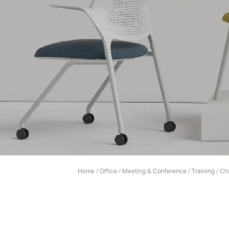
Lounge area
Collaboration space
Storage
Itoki
Ergonomic Recliner
Steelcase
Home
/
Office
/
Meeting & Conference
/
Training
/
Cha
Hardware & Fitting
Higold
Furniture Fitting
Kitchen Tall Unit Basket