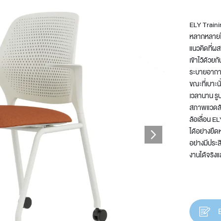
ELY Traini
หลากหลายในพ
แนวคิดที่ผ
t
เข้าไว้ด้วย
ระบายอากาศ
ขณะที่เบาะนั
เวลานาน รูป
สภาพแวดล้อ
ล้อเลื่อน E
ได้อย่างยืด
อย่างมีประส
งานได้จริงแ