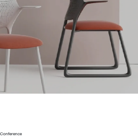
Wardrobe
Partition & Sliding Door
 Conference