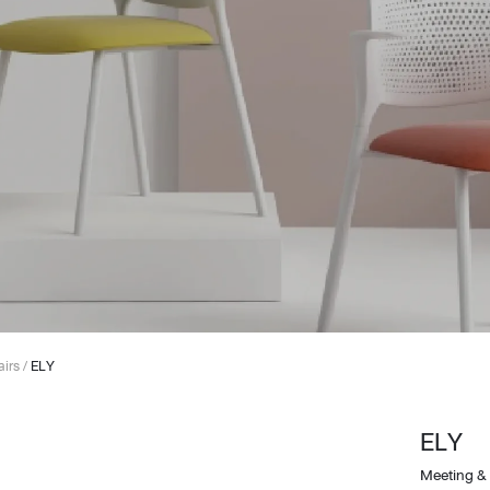
Design Awards
Collection
irs
/
ELY
View More Collection
ELY
Meeting &