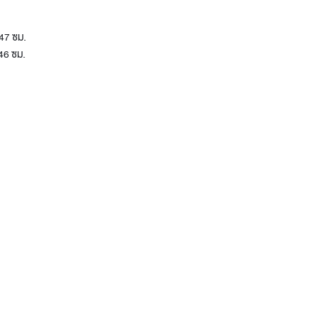
ง47 ซม.
ง46 ซม.