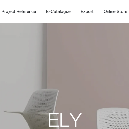
Project Reference
E-Catalogue
Export
Online Store
Home
Working Design Solution
Kitche
บริการ
New!
Custom
Living room
Kitchens
ELY
สไตล์
Dining room
Kitchen 
Bedroom
Barstool
Wordrobe
Trolley