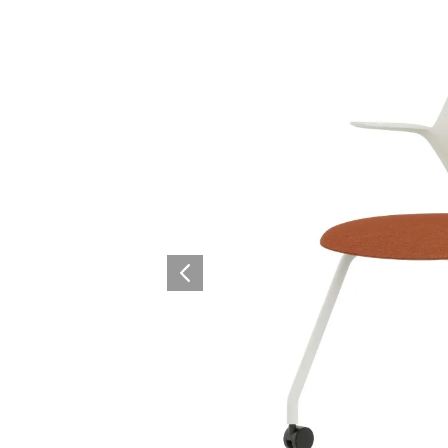
Architectural Hardware
Kitchen Pull Out Basket
Surfacing and Flooring Material
Kitchen Corner Basket
Fire-rated & Decorative Doors
Kitchen Wall Cabinet
Elevator Decoration
Kitchen Base Unit Baske
Kitchen Accessories