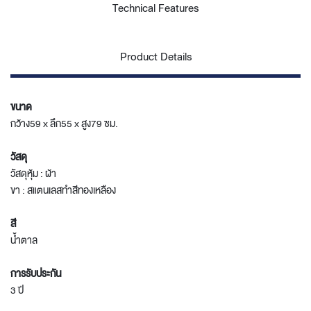
Technical Features
Product Details
ขนาด
กว้าง59 x ลึก55 x สูง79 ซม.
วัสดุ
วัสดุหุ้ม : ผ้า
ขา : สแตนเลสทำสีทองเหลือง
สี
น้ำตาล
การรับประกัน
3 ปี