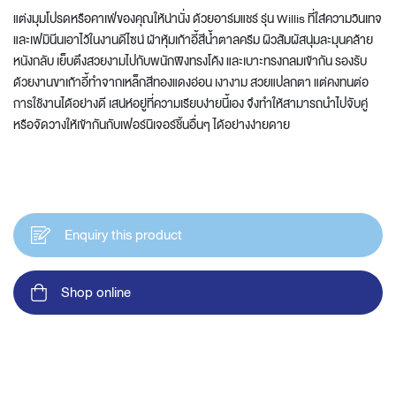
แต่งมุมโปรดหรือคาเฟ่ของคุณให้น่านั่ง ด้วยอาร์มแชร์ รุ่น Willis ที่ใส่ความวินเทจ
และเฟมินีนเอาไว้ในงานดีไซน์ ผ้าหุ้มเก้าอี้สีน้ำตาลครีม ผิวสัมผัสนุ่มละมุนคล้าย
หนังกลับ เย็บตึงสวยงามไปกับพนักพิงทรงโค้ง และเบาะทรงกลมเข้ากัน รองรับ
ด้วยงานขาเก้าอี้ทำจากเหล็กสีทองแดงอ่อน เงางาม สวยแปลกตา แต่คงทนต่อ
การใช้งานได้อย่างดี เสน่ห์อยู่ที่ความเรียบง่ายนี้เอง จึงทำให้สามารถนำไปจับคู่
หรือจัดวางให้เข้ากันกับเฟอร์นิเจอร์ชิ้นอื่นๆ ได้อย่างง่ายดาย
Enquiry this product
Shop online