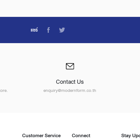
แชร์
Contact Us
ore.
enquiry@modernform.co.th
Customer Service
Connect
Stay Up