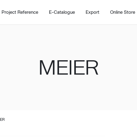
Project Reference
E-Catalogue
Export
Online Store
MEIER
Home
Working Design Solution
Kitche
บริการ
New!
Custom
Living room
Kitchens
สไตล์
Dining room
Kitchen 
IER
Bedroom
Barstool
Wordrobe
Trolley