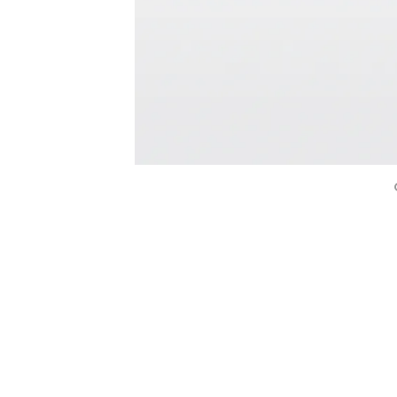
Architectural Hardware
Kitchen Pull Out Basket
Surfacing and Flooring Material
Kitchen Corner Basket
Fire-rated & Decorative Doors
Kitchen Wall Cabinet
Elevator Decoration
Kitchen Base Unit Baske
Kitchen Accessories