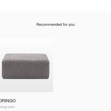
Recommended for you
ORINGO
iving room