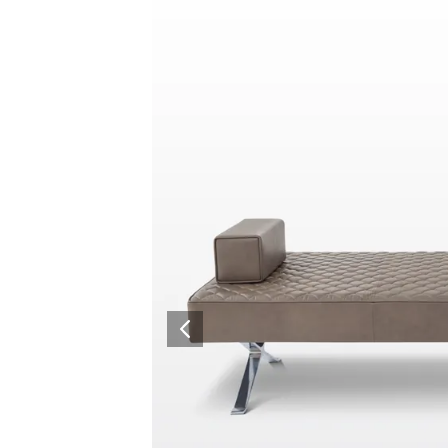
Lounge area
Collaboration space
Storage
Itoki
Ergonomic Recliner
Steelcase
Hardware & Fitting
Higold
Furniture Fitting
Kitchen Tall Unit Basket