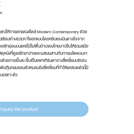
R
Wardrobe
om
Partition & Sliding Door
กษณ์ให้การตกแต่งสไตล์ Modern Contemporary ด้วย
ซน์เรียบเก๋ MEIER ที่ออกแบบโดยหยิบแรงบันดาลใจจาก
รพักผ่อนบนแคร่ไม้ไผ่พื้นบ้านของไทยมาปรับให้ร่วมสมัย
ยวัสดุหนังที่ดูแลรักษาง่ายและผสมผสานกับการผลิตแบบงา
้วยการเย็บตะเข็บเป็นแพทเทิร์นตารางสี่เหลี่ยมบริเวณ
ดินกุ๊นกลมรอบตัวหมอนอิงสี่เหลี่ยมที่ทำให้เดย์เบดตัวนี้มี
่นเฉพาะตัว
Enquiry this product