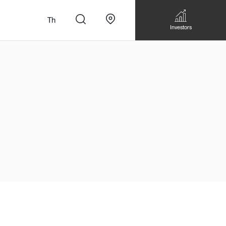
Th
Investors
n
สั่งทำโซฟาแบบ
Walk-in closet &
Custom Dining Table
 เหมาะกับทุกไลฟ์
Storage
Accessories
Bookshelf & Multimedia
Wall decoration
Walk-in closet