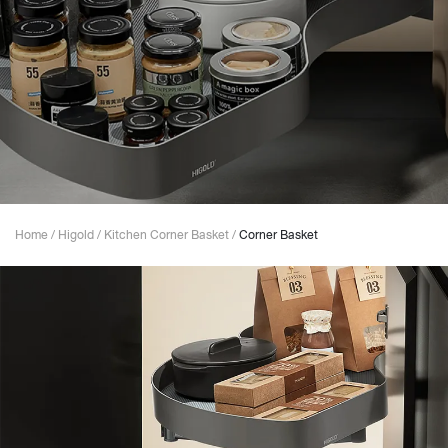
Home
/
Higold
/
Kitchen Corner Basket
/
Corner Basket