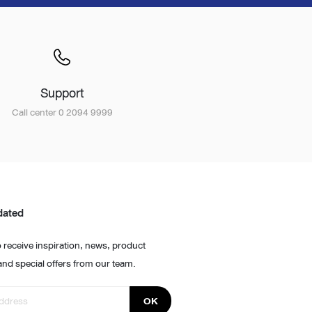
Support
Call center 0 2094 9999
dated
 receive inspiration, news, product
and special offers from our team.
OK