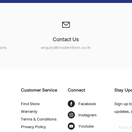
Contact Us
ore.
enquiry@modernform.co.th
Customer Service
Connect
Stay Up
Find Store
Facebook
Sign up to
Warranty
updates, 
Instagram
Terms & Conditions
Youtube
Privacy Policy