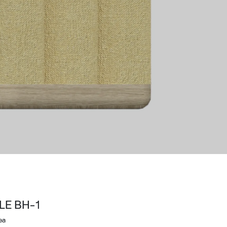
Wardrobe
Partition & Sliding Door
LE BH-1
ea