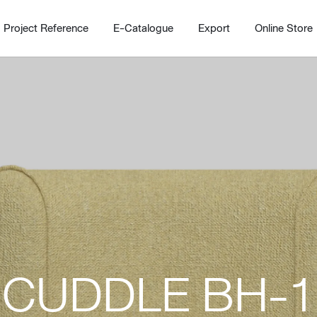
Project Reference
E-Catalogue
Export
Online Store
Home
Working Design Solution
Kitche
บริการ
New!
Custom
Living room
Kitchens
CUDDLE BH-1
สไตล์
Dining room
Kitchen 
Bedroom
Barstool
Wordrobe
Trolley