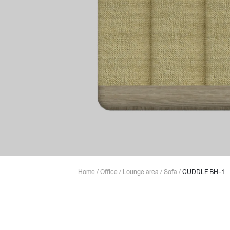
Lounge area
Collaboration space
Storage
Itoki
Ergonomic Recliner
Steelcase
Home
/
Office
/
Lounge area
/
Sofa
/
CUDDLE BH-1
Hardware & Fitting
Higold
Furniture Fitting
Kitchen Tall Unit Basket