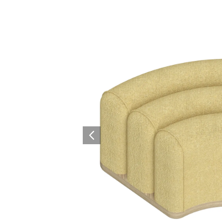
Architectural Hardware
Kitchen Pull Out Basket
Surfacing and Flooring Material
Kitchen Corner Basket
Fire-rated & Decorative Doors
Kitchen Wall Cabinet
Elevator Decoration
Kitchen Base Unit Baske
Kitchen Accessories