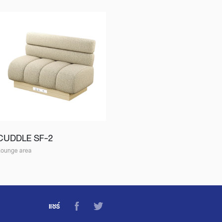
CUDDLE SF-2
Lounge area
แชร์