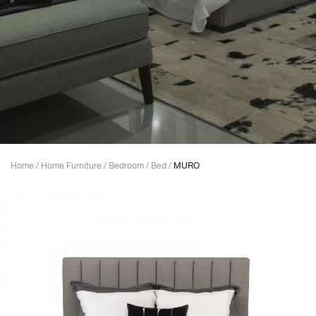
Home
/
Home Furniture
/
Bedroom
/
Bed
/
MURO