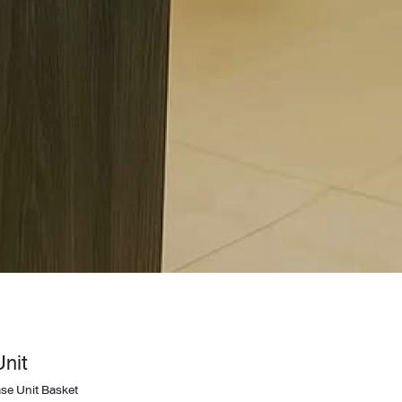
Wardrobe
Partition & Sliding Door
nit
se Unit Basket