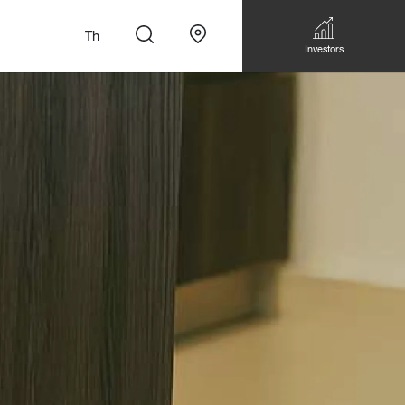
Th
Investors
n
สั่งทำโซฟาแบบ
Walk-in closet &
Custom Dining Table
 เหมาะกับทุกไลฟ์
Storage
Accessories
Bookshelf & Multimedia
Wall decoration
Walk-in closet