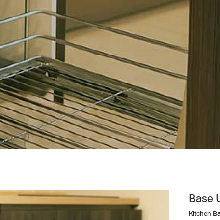
Design Awards
Collection
View More Collection
Base U
Kitchen Ba