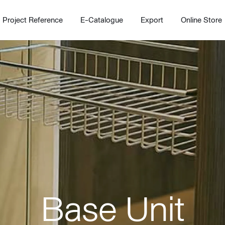
Project Reference
E-Catalogue
Export
Online Store
Home
Working Design Solution
Kitche
บริการ
New!
Custom
Living room
Kitchens
Base Unit
สไตล์
Dining room
Kitchen 
Bedroom
Barstool
Wordrobe
Trolley