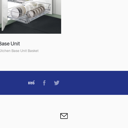
Base Unit
itchen Base Unit Basket
แชร์