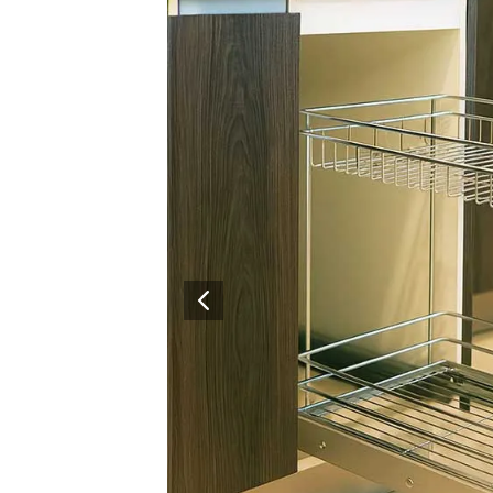
Architectural Hardware
Kitchen Pull Out Basket
Surfacing and Flooring Material
Kitchen Corner Basket
Fire-rated & Decorative Doors
Kitchen Wall Cabinet
Elevator Decoration
Kitchen Base Unit Baske
Kitchen Accessories