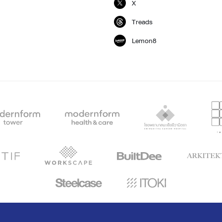
X
Treads
Lemon8