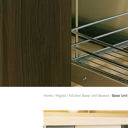
Lounge area
Collaboration space
Storage
Itoki
Ergonomic Recliner
Steelcase
Home
/
Higold
/
Kitchen Base Unit Basket
/
Base Unit
Hardware & Fitting
Higold
Furniture Fitting
Kitchen Tall Unit Basket