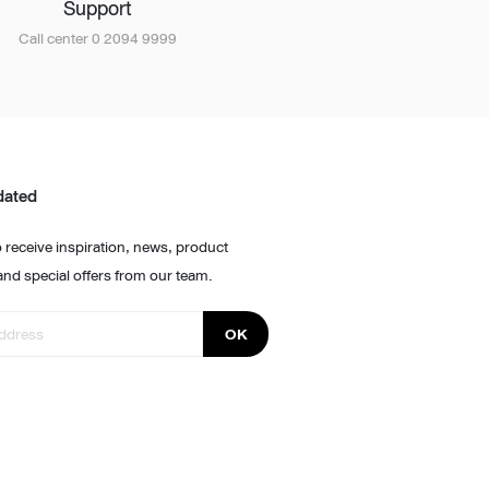
Support
Call center 0 2094 9999
dated
 receive inspiration, news, product
and special offers from our team.
OK