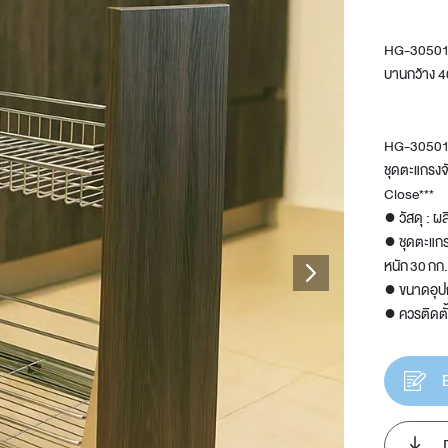
HG-305010 ช
บานกว้าง 4
t
HG-3050
ชุดตะแกรงจั
Close***
● วัสดุ : ผ
● ชุดตะแกรง
หนัก 30 กก.
● ขนาดอุปก
● ควรติดตั