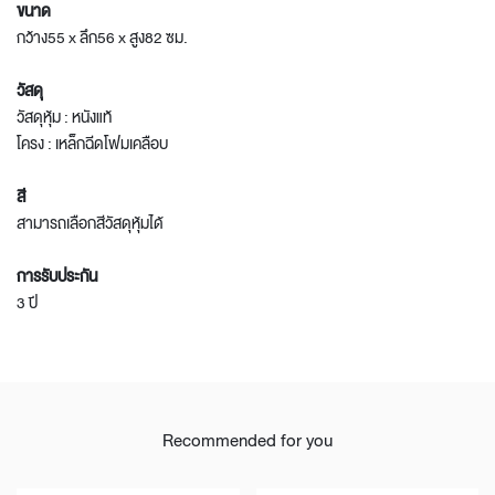
ขนาด
กว้าง55 x ลึก56 x สูง82 ซม.
วัสดุ
วัสดุหุ้ม : หนังแท้
โครง : เหล็กฉีดโฟมเคลือบ
สี
สามารถเลือกสีวัสดุหุ้มได้
การรับประกัน
3 ปี
Recommended for you