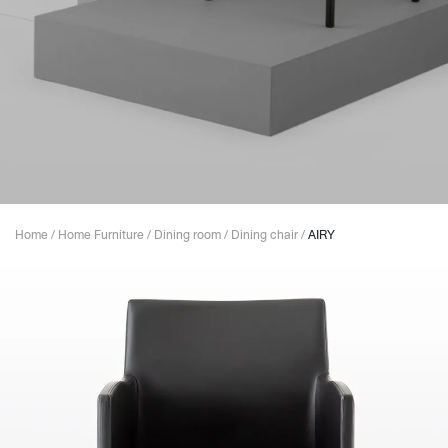
Home
/
Home Furniture
/
Dining room
/
Dining chair
/
AIRY