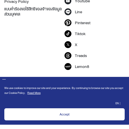
Youtube
Privacy Policy
แบบคำร้องขอใช้สิทธิของเจ้าของข้อมูล
Line
ส่วนบุคคล
Pinterest
Tiktok
X
Treads
Lemon8
Stay Updated
Sign up to receive inspiration, news, product updates, and special
offers from our team.
We use cookies to improve our site and your experience. By continuing to
browse our site you accept our
Cookie Policy
.
OK