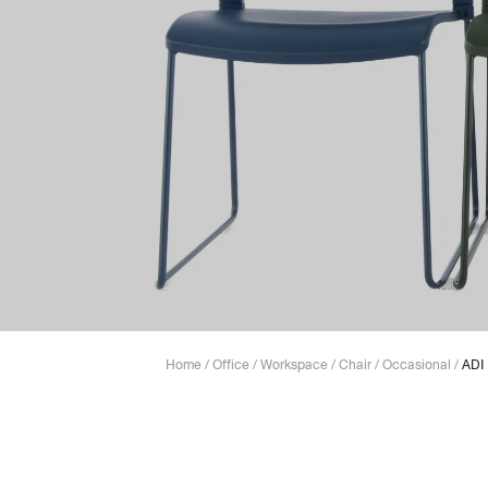
Lounge area
Collaboration space
Storage
Itoki
Ergonomic Recliner
Steelcase
Home
/
Office
/
Workspace
/
Chair
/
Occasional
/
ADI
Hardware & Fitting
Higold
Furniture Fitting
Kitchen Tall Unit Basket