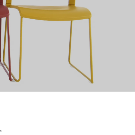
Wardrobe
Partition & Sliding Door
e