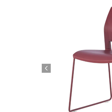
Architectural Hardware
Kitchen Pull Out Basket
Surfacing and Flooring Material
Kitchen Corner Basket
Fire-rated & Decorative Doors
Kitchen Wall Cabinet
Elevator Decoration
Kitchen Base Unit Baske
Kitchen Accessories