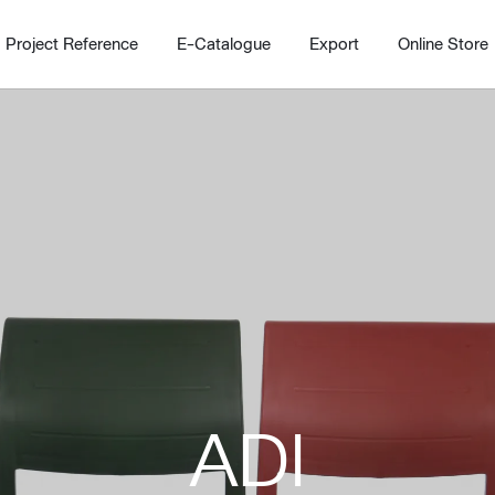
Project Reference
E-Catalogue
Export
Online Store
Home
Working Design Solution
Kitche
บริการ
New!
Custom
Living room
Kitchens
ADI
สไตล์
Dining room
Kitchen 
Bedroom
Barstool
Wordrobe
Trolley