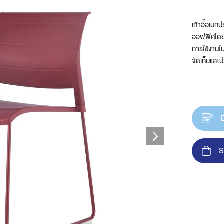
เก้าอี้อเนกป
ออฟฟิศโดย 
การใช้งานใ
t
จัดเก็บและป
S