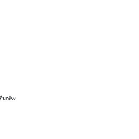
ฟ้า,เหลือง