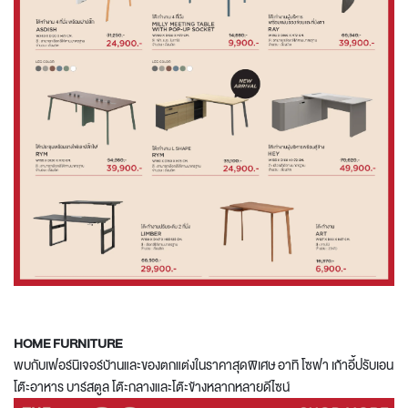
HOME FURNITURE
พบกับเฟอร์นิเจอร์บ้านและของตกแต่งในราคาสุดพิเศษ อาทิ โซฟา เก้าอี้ปรับเอน
โต๊ะอาหาร บาร์สตูล โต๊ะกลางและโต๊ะข้างหลากหลายดีไซน์