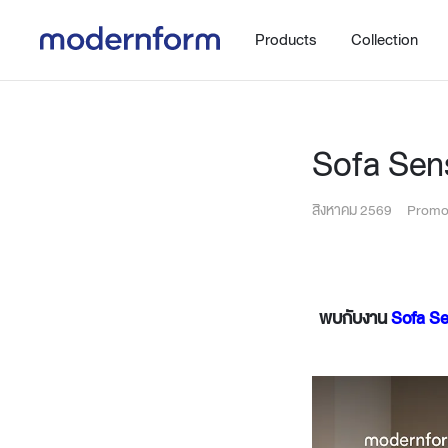
Products
Collection
Sofa Sen
สิงหาคม 2569
Promo
Office
Hybrid Space
Steelcase
Orbix
New!
พบกับงาน
Sofa Se
Work.Move.More
Gaming
Ergonomic chair
Workspace
Adjustable desk
Executive
Working accessories
Meeting & Conference