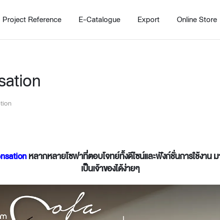
Project Reference
E-Catalogue
Export
Online Store
sation
tion
Home
Working Design Solution
Kitche
บริการ
New!
nsation
หลากหลายโซฟาที่ตอบโจทย์ทั้งดีไซน์และฟังก์ชั่นการใช้งาน ม
Custom
เป็นเจ้าของได้ง่ายๆ
Living room
Kitchens
สไตล์
Dining room
Kitchen 
Bedroom
Barstool
Wordrobe
Trolley