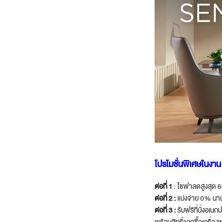
Lounge area
Collaboration space
Storage
Itoki
Ergonomic Recliner
Steelcase
โปรโมชั่นพิเศษในงาน
ต่อที่
1
: โซฟาลดสูงสุด
Hardware & Fitting
Higold
ต่อที่
2 :
แบ่งจ่าย 0% นาน
ต่อที่
3 :
รับฟรีที่นั่งอเน
Furniture Fitting
Kitchen Tall Unit Basket