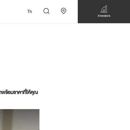
Th
Investors
n
สั่งทำโซฟาแบบ
Walk-in closet &
Custom Dining Table
าพร้อมราคาที่ให้คุณ
 เหมาะกับทุกไลฟ์
Storage
Accessories
Bookshelf & Multimedia
Wall decoration
Walk-in closet