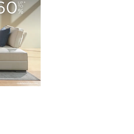
Wardrobe
Partition & Sliding Door