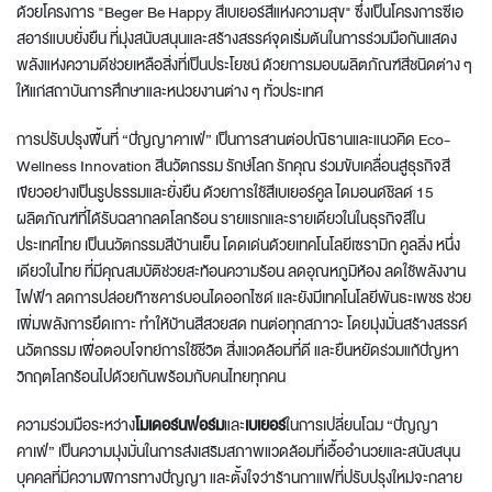
ด้วยโครงการ "Beger Be Happy สีเบเยอร์สีแห่งความสุข" ซึ่งเป็นโครงการซีเอ
สอาร์แบบยั่งยืน ที่มุ่งสนับสนุนและสร้างสรรค์จุดเริ่มต้นในการร่วมมือกันแสดง
พลังแห่งความดีช่วยเหลือสิ่งที่เป็นประโยชน์ ด้วยการมอบผลิตภัณฑ์สีชนิดต่าง ๆ
ให้แก่สถาบันการศึกษาและหน่วยงานต่าง ๆ ทั่วประเทศ
การปรับปรุงพื้นที่ “ปัญญาคาเฟ่” เป็นการสานต่อปณิธานและแนวคิด Eco-
Wellness Innovation สีนวัตกรรม รักษ์โลก รักคุณ ร่วมขับเคลื่อนสู่ธุรกิจสี
เขียวอย่างเป็นรูปธรรมและยั่งยืน ด้วยการใช้สีเบเยอร์คูล ไดมอนด์ชิลด์ 15
ผลิตภัณฑ์ที่ได้รับฉลากลดโลกร้อน รายแรกและรายเดียวในในธุรกิจสีใน
ประเทศไทย เป็นนวัตกรรมสีบ้านเย็น โดดเด่นด้วยเทคโนโลยีเซรามิก คูลลิ่ง หนึ่ง
เดียวในไทย ที่มีคุณสมบัติช่วยสะท้อนความร้อน ลดอุณหภูมิห้อง ลดใช้พลังงาน
ไฟฟ้า ลดการปล่อยก๊าซคาร์บอนไดออกไซด์ และยังมีเทคโนโลยีพันธะเพชร ช่วย
เพิ่มพลังการยึดเกาะ ทำให้บ้านสีสวยสด ทนต่อทุกสภาวะ โดยมุ่งมั่นสร้างสรรค์
นวัตกรรม เพื่อตอบโจทย์การใช้ชีวิต สิ่งแวดล้อมที่ดี และยืนหยัดร่วมแก้ปัญหา
วิกฤตโลกร้อนไปด้วยกันพร้อมกับคนไทยทุกคน
ความร่วมมือระหว่าง
โมเดอร์นฟอร์ม
และ
เบเยอร์
ในการเปลี่ยนโฉม “ปัญญา
คาเฟ่” เป็นความมุ่งมั่นในการส่งเสริมสภาพแวดล้อมที่เอื้ออำนวยและสนับสนุน
บุคคลที่มีความพิการทางปัญญา และตั้งใจว่าร้านกาแฟที่ปรับปรุงใหม่จะกลาย