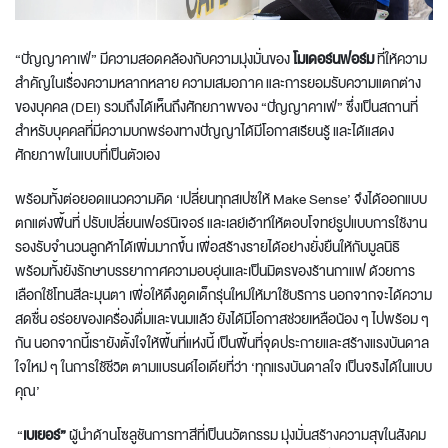
“ปัญญาคาเฟ่” มีความสอดคล้องกับความมุ่งมั่นของ
โมเดอร์นฟอร์ม
ที่ให้ความ
สำคัญในเรื่องความหลากหลาย ความเสมอภาค และการยอมรับความแตกต่าง
ของบุคคล (DEI) รวมถึงได้เห็นถึงศักยภาพของ “ปัญญาคาเฟ่” ซึ่งเป็นสถานที่
สำหรับบุคคลที่มีความบกพร่องทางปัญญาได้มีโอกาสเรียนรู้ และได้แสดง
ศักยภาพในแบบที่เป็นตัวเอง
พร้อมทั้งต่อยอดแนวความคิด ‘เปลี่ยนทุกสเปซให้ Make Sense’ จึงได้ออกแบบ
ตกแต่งพื้นที่ ปรับเปลี่ยนเฟอร์นิเจอร์ และเลย์เอ้าท์ให้ตอบโจทย์รูปแบบการใช้งาน
รองรับจำนวนลูกค้าได้เพิ่มมากขึ้น เพื่อสร้างรายได้อย่างยั่งยืนให้กับมูลนิธิ
พร้อมทั้งยังรักษาบรรยากาศความอบอุ่นและเป็นมิตรของร้านกาแฟ ด้วยการ
เลือกใช้โทนสีละมุนตา เพื่อให้ดึงดูดเด็กรุ่นใหม่ให้มาใช้บริการ นอกจากจะได้ความ
สดชื่น อร่อยของเครื่องดื่มและขนมแล้ว ยังได้มีโอกาสช่วยเหลือน้อง ๆ ไปพร้อม ๆ
กัน นอกจากนี้เรายังตั้งใจให้พื้นที่แห่งนี้ เป็นพื้นที่จุดประกายและสร้างแรงบันดาล
ใจใหม่ ๆ ในการใช้ชีวิต ตามแบรนด์ไอเดียที่ว่า ‘ทุกแรงบันดาลใจ เป็นจริงได้ในแบบ
คุณ’
“
เบเยอร์”
ผู้นำด้านโซลูชันการทาสีที่เป็นนวัตกรรม มุ่งมั่นสร้างความสุขในสังคม