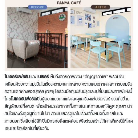
โมเดอร์นฟอร์ม
และ
เบเยอร์
เห็นถึงศักยภาพของ “ปัญญาคาเฟ่” พร้อมขับ
เคลื่อนด้วยความมุ่งมั่นในเรื่องความหลากหลาย ความเสมอภาค และการยอมรับ
ความแตกต่างของบุคคล (DEI) ได้ร่วมมือกันปรับปรุงและเปลี่ยนแปลงคาเฟ่แห่งนี้
โดย
โมเดอร์นฟอร์ม
เป็นผู้ออกแบบตกแต่งและดูแลเรื่องเฟอร์นิเจอร์ รวมถึงป้าย
สัญลักษณ์ทั้งหมด เพื่อสร้างบรรยากาศทั้งภายในและภายนอกให้ดูสะดุดตา น่า
สนใจและดึงดูดผู้ที่ผ่านไปมา ส่วนเบเยอร์ดูแลในเรื่องสีทั้งหมดทั้งภายในและ
ภายนอก ซึ่งเลือกใช้สีที่เป็นมิตรต่อสิ่งแวดล้อม เพื่อร่วมสร้างให้คาเฟ่แห่งนี้ให้โดด
เด่นและรักษ์โลกในที่เดียวกัน