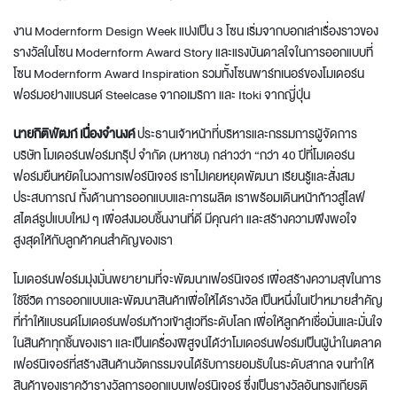
งาน Modernform Design Week แบ่งเป็น 3 โซน เริ่มจากบอกเล่าเรื่องราวของ
รางวัลในโซน Modernform Award Story และแรงบันดาลใจในการออกแบบที่
โซน Modernform Award Inspiration รวมทั้งโซนพาร์ทเนอร์ของโมเดอร์น
ฟอร์มอย่างแบรนด์ Steelcase จากอเมริกา และ Itoki จากญี่ปุ่น
นายกิติพัฒก์ เนื่องจำนงค์
ประธานเจ้าหน้าที่บริหารและกรรมการผู้จัดการ
บริษัท โมเดอร์นฟอร์มกรุ๊ป จำกัด (มหาชน) กล่าวว่า “กว่า 40 ปีที่โมเดอร์น
ฟอร์มยืนหยัดในวงการเฟอร์นิเจอร์ เราไม่เคยหยุดพัฒนา เรียนรู้และสั่งสม
ประสบการณ์ ทั้งด้านการออกแบบและการผลิต เราพร้อมเดินหน้าก้าวสู่ไลฟ์
สไตล์รูปแบบใหม่ ๆ เพื่อส่งมอบชิ้นงานที่ดี มีคุณค่า และสร้างความพึงพอใจ
สูงสุดให้กับลูกค้าคนสำคัญของเรา
โมเดอร์นฟอร์มมุ่งมั่นพยายามที่จะพัฒนาเฟอร์นิเจอร์ เพื่อสร้างความสุขในการ
ใช้ชีวิต การออกแบบและพัฒนาสินค้าเพื่อให้ได้รางวัล เป็นหนึ่งในเป้าหมายสำคัญ
ที่ทำให้แบรนด์โมเดอร์นฟอร์มก้าวเข้าสู่เวทีระดับโลก เพื่อให้ลูกค้าเชื่อมั่นและมั่นใจ
ในสินค้าทุกชิ้นของเรา และเป็นเครื่องพิสูจน์ได้ว่าโมเดอร์นฟอร์มเป็นผู้นำในตลาด
เฟอร์นิเจอร์ที่สร้างสินค้านวัตกรรมจนได้รับการยอมรับในระดับสากล จนทำให้
สินค้าของเราคว้ารางวัลการออกแบบเฟอร์นิเจอร์ ซึ่งเป็นรางวัลอันทรงเกียรติ