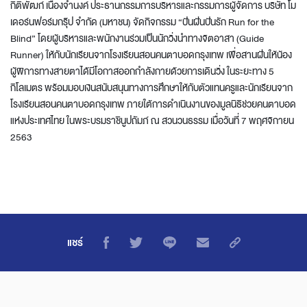
กิติพัฒก์ เนื่องจำนงค์ ประธานกรรมการบริหารและกรรมการผู้จัดการ บริษัท โม
เดอร์นฟอร์มกรุ๊ป จำกัด (มหาชน) จัดกิจกรรม “ปันฝันปันรัก Run for the
Blind” โดยผู้บริหารและพนักงานร่วมเป็นนักวิ่งนำทางจิตอาสา (Guide
Runner) ให้กับนักเรียนจากโรงเรียนสอนคนตาบอดกรุงเทพ เพื่อสานฝันให้น้อง
ผู้พิการทางสายตาได้มีโอกาสออกกำลังกายด้วยการเดินวิ่ง ในระยะทาง 5
กิโลเมตร พร้อมมอบเงินสนับสนุนทางการศึกษาให้กับตัวแทนครูและนักเรียนจาก
โรงเรียนสอนคนตาบอดกรุงเทพ ภายใต้การดำเนินงานของมูลนิธิช่วยคนตาบอด
แห่งประเทศไทย ในพระบรมราชินูปถัมภ์ ณ สวนวนธรรม เมื่อวันที่ 7 พฤศจิกายน
2563
แชร์