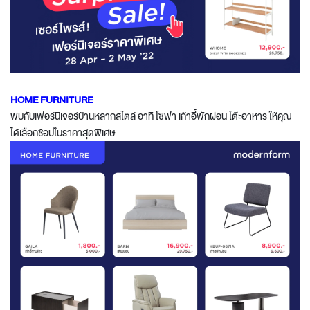
HOME FURNITURE
พบกับเฟอร์นิเจอร์บ้านหลากสไตล์ อาทิ โซฟา เก้าอี้พักผ่อน โต๊ะอาหาร ให้คุณ
ได้เลือกช้อปในราคาสุดพิเศษ