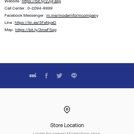
Website :
https://bit.ly/2JyFasp
Call Center : 0-2094-9999
Facebook Messenger :
m.me/modernformcompany
Line :
https://lin.ee/3FeNyaD
Map :
https://bit.ly/3meFSsg
แชร์
Store Location
Locate the nearest Modernform store.