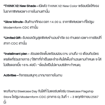
*
THINK V2 New Shade –
เปิดตัว THINK V2 New Color พร้อมเปิดให้จอง
ในราคาพิเศษเฉพาะภายในงานเท่านั้น
*
Glow Minute
-
สินค้านาทีทอง เวลา 14.00 น. ราคาพิเศษเฉพาะที่โชว์รูม
Modernform CDC เท่านั้น
*Limited
Gift
-
รับของขวัญสุดพิเศษจำนวนจำกัด 50 ท่านแรก เฉพาะการช้อปที่
สาขา CDC เท่านั้น
*
Installment plan -
ส่วนลดจัดเต็มพร้อมผ่อน 0% นานถึง 10 เดือนกับบัตร
เครดิตที่ร่วมรายการ (*ใช้เท่าที่จำเป็นเเละชำระคืนได้เต็มจำนวนตามกำหนด จะได้
ไม่เสียดอกเบี้ย 16% ต่อปี / *เงื่อนไขเป็นไปตามบริษัทฯ กำหนด)
Activities
–
กิจกรรมสนุกๆ มากมายภายในงาน
พบกับงาน Steelcase Day กันได้ที่ โมเดอร์นฟอร์ม Steelcase Flagship
Store โชว์รูม Modernform CDC (อาคาร G) วันที่ 1 – 3 พฤศจิกายน 2567
นี้!