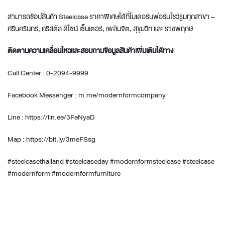
สามารถช้อปสินค้า Steelcase ราคาพิเศษได้ที่โมเดอร์นฟอร์มโชว์รูมทุกสาขา –
ศรีนครินทร์, คริสตัล ดีไซน์ เซ็นเตอร์, เพลินจิต, สุขุมวิท และ ราชพฤกษ์
ติดตามความเคลื่อนไหวและสอบถามข้อมูลสินค้าเพิ่มเติมได้ทาง
Call Center : 0-2094-9999
Facebook Messenger : m.me/modernformcompany
Line : https://lin.ee/3FeNyaD
Map : https://bit.ly/3meFSsg
#steelcasethailand #steelcaseday #modernformsteelcase #steelcase
#modernform #modernformfurniture