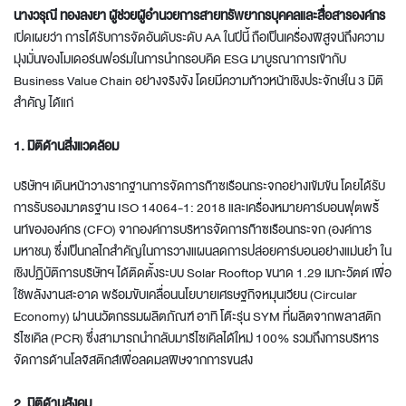
นางวรุณี ทองลงยา ผู้ช่วยผู้อำนวยการสายทรัพยากรบุคคลและสื่อสารองค์กร
เปิดเผยว่า การได้รับการจัดอันดับระดับ AA ในปีนี้ ถือเป็นเครื่องพิสูจน์ถึงความ
มุ่งมั่นของโมเดอร์นฟอร์มในการนำกรอบคิด ESG มาบูรณาการเข้ากับ
Business Value Chain อย่างจริงจัง โดยมีความก้าวหน้าเชิงประจักษ์ใน 3 มิติ
สำคัญ ได้แก่
1. มิติด้านสิ่งแวดล้อม
บริษัทฯ เดินหน้าวางรากฐานการจัดการก๊าซเรือนกระจกอย่างเข้มข้น โดยได้รับ
การรับรองมาตรฐาน ISO 14064-1: 2018 และเครื่องหมายคาร์บอนฟุตพริ้
นท์ขององค์กร (CFO) จากองค์การบริหารจัดการก๊าซเรือนกระจก (องค์การ
มหาชน) ซึ่งเป็นกลไกสำคัญในการวางแผนลดการปล่อยคาร์บอนอย่างแม่นยำ ใน
เชิงปฏิบัติการบริษัทฯ ได้ติดตั้งระบบ Solar Rooftop ขนาด 1.29 เมกะวัตต์ เพื่อ
ใช้พลังงานสะอาด พร้อมขับเคลื่อนนโยบายเศรษฐกิจหมุนเวียน (Circular
Economy) ผ่านนวัตกรรมผลิตภัณฑ์ อาทิ โต๊ะรุ่น SYM ที่ผลิตจากพลาสติก
รีไซเคิล (PCR) ซึ่งสามารถนำกลับมารีไซเคิลได้ใหม่ 100% รวมถึงการบริหาร
จัดการด้านโลจิสติกส์เพื่อลดมลพิษจากการขนส่ง
2. มิติด้านสังคม