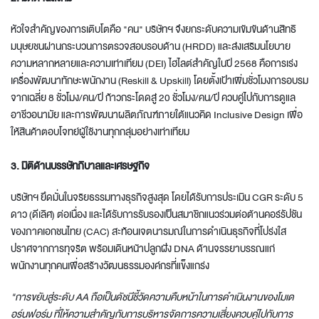
หัวใจสำคัญของการเติบโตคือ "คน" บริษัทฯ จึงยกระดับความเข้มข้นด้านสิทธิ
มนุษยชนผ่านกระบวนการตรวจสอบรอบด้าน (HRDD) และส่งเสริมนโยบาย
ความหลากหลายและความเท่าเทียม (DEI) ไฮไลต์สำคัญในปี 2568 คือการเร่ง
เครื่องพัฒนาทักษะพนักงาน (Reskill & Upskill) โดยตั้งเป้าเพิ่มชั่วโมงการอบรม
จากเฉลี่ย 8 ชั่วโมง/คน/ปี ก้าวกระโดดสู่ 20 ชั่วโมง/คน/ปี ควบคู่ไปกับการดูแล
อาชีวอนามัย และการพัฒนาผลิตภัณฑ์ภายใต้แนวคิด Inclusive Design เพื่อ
ให้สินค้าตอบโจทย์ผู้ใช้งานทุกกลุ่มอย่างเท่าเทียม
3. มิติด้านบรรษัทภิบาลและเศรษฐกิจ
บริษัทฯ ยึดมั่นในจริยธรรมทางธุรกิจสูงสุด โดยได้รับการประเมิน CGR ระดับ 5
ดาว (ดีเลิศ) ต่อเนื่อง และได้รับการรับรองเป็นสมาชิกแนวร่วมต่อต้านคอร์รัปชัน
ของภาคเอกชนไทย (CAC) สะท้อนเจตนารมณ์ในการดำเนินธุรกิจที่โปร่งใส
ปราศจากการทุจริต พร้อมเดินหน้าปลูกฝัง DNA ด้านจรรยาบรรณแก่
พนักงานทุกคนเพื่อสร้างวัฒนธรรมองค์กรที่แข็งแกร่ง
"การขยับสู่ระดับ AA ถือเป็นดัชนีชี้วัดความคืบหน้าในการดำเนินงานของโมเด
อร์นฟอร์ม ที่ให้ความสำคัญกับการบริหารจัดการความเสี่ยงควบคู่ไปกับการ