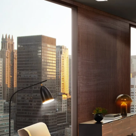
Lounge area
Collaboration space
Storage
Itoki
Ergonomic Recliner
Steelcase
Hardware & Fitting
Higold
Furniture Fitting
Kitchen Tall Unit Basket