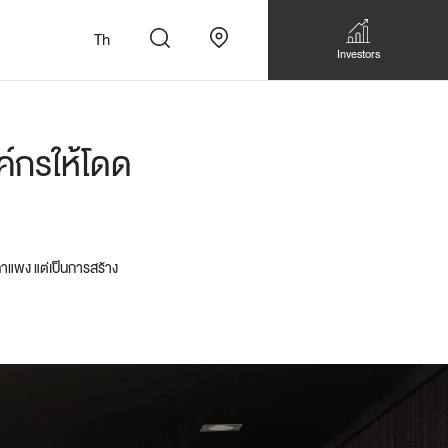
Th
Investors
์กรให้โดด
คาแพง แต่เป็นการสร้าง
n
สั่งทำโซฟาแบบ
Walk-in closet &
Custom Dining Table
 เหมาะกับทุกไลฟ์
Storage
Accessories
Bookshelf & Multimedia
Wall decoration
Walk-in closet