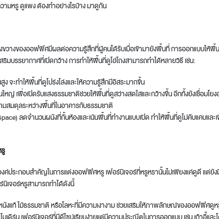
ความหรู ดูแพง ต้องทำอย่างไรบ้าง มาดูกัน
วางของออฟฟิศมีผลต่อความรู้สึกที่ผู้คนได้รับเมื่อเข้ามายังพื้นที่ การออกแบบให้พื้น
ิมบรรยากาศที่เปิดกว้าง การทำให้พื้นที่ดูโอ่โถงสามารถทำได้หลายวิธี เช่น:
ง จะทำให้พื้นที่ดูโปร่งโล่งและให้ความรู้สึกมีอิสระมากขึ้น
ใหญ่ เพื่อเปิดรับแสงธรรมชาติช่วยให้พื้นที่ดูสว่างสดใสและกว้างขึ้น อีกทั้งยังเชื่อมโ
มสมดุลระหว่างพื้นที่ในอาคารกับธรรมชาติ
 Space) ลดจำนวนผนังที่กั้นห้องและเน้นพื้นที่ทำงานแบบเปิด ทำให้พื้นที่ดูไม่คับแคบและเ
หรู
งค์ประกอบสำคัญในการแต่งออฟฟิศหรู เฟอร์นิเจอร์ที่หรูหรานั้นไม่เพียงแค่ดูดี แต่ยังมี
ร์นิเจอร์หรูสามารถทำได้ดังนี้
น หนังแท้ ไม้ธรรมชาติ หรือโลหะที่มีความเงางาม ช่วยเสริมให้ภาพลักษณ์ของออฟฟิศดูหร
ละโมเดิร์น เฟอร์นิเจอร์ที่มีดีไซน์เรียบง่ายแต่มีความประณีตในการออกแบบ เช่น เก้าอี้และโ