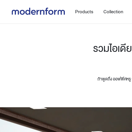
Products
Collection
รวมไอเดี
ถ้าพูดถึง ออฟฟิศหรู 
Office
Hybrid Space
Steelcase
Orbix
New!
Work.Move.More
Gaming
Ergonomic chair
Workspace
Adjustable desk
Executive
Working accessories
Meeting & Conference