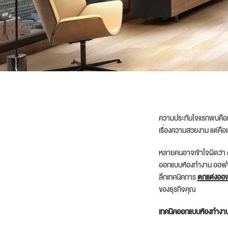
Architectural Hardware
Kitchen Pull Out Basket
Surfacing and Flooring Material
Kitchen Corner Basket
Fire-rated & Decorative Doors
Kitchen Wall Cabinet
Elevator Decoration
Kitchen Base Unit Baske
Kitchen Accessories
ความประทับใจแรกพบคือหัว
เรื่องความสวยงาม แต่คือเค
หลายคนอาจเข้าใจผิดว่า 
ออกแบบห้องทำงาน ออฟ
ลึกเทคนิคการ
ตกแต่งออ
ของธุรกิจคุณ
เทคนิค
ออกแบบห้องทํางา