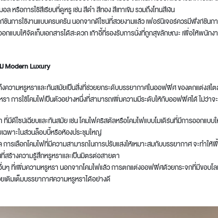
อล หรือการใช้สีเรียบที่ดูหรู เช่น สีดำ สีทอง สีเทาเข้ม รวมถึงโทนสีเงิน
ฟังก์ชันการใช้งานแบบครบครัน นอกจากดีไซน์ที่สวยงามแล้ว เฟอร์นิเจอร์ควรมีฟังก์ชันกา
ออกแบบให้จัดเก็บเอกสารได้สะดวก เก้าอี้ที่รองรับการนั่งที่ถูกสุขลักษณะ เพื่อให้พน
วาม Modern Luxury
่อถึงความหรูหราและทันสมัยเป็นสิ่งที่ช่วยยกระดับบรรยากาศในออฟฟิศ ของตกแต่งสไต
ูหรา การใช้โคมไฟเป็นตัวอย่างหนึ่งที่สามารถเพิ่มความมีระดับให้กับออฟฟิศได้ ไม่ว่าจะ
 ที่มีดีไซน์เฉียบและทันสมัย เช่น โคมไฟคริสตัลหรือโคมไฟแบบโมเดิร์นที่มีการออกแบบให้ด
 โดยเฉพาะในส่วนล็อบบี้หรือห้องประชุมใหญ่
ล การเลือกโคมไฟที่มีความสามารถในการปรับแสงให้เหมาะสมกับบรรยากาศ จะทำให้พื้นที่ดู
นที่สร้างความรู้สึกหรูหราและเป็นมิตรต่อสายตา
ื่นๆ ที่เพิ่มความหรูหรา นอกจากโคมไฟแล้ว การตกแต่งออฟฟิศด้วยกระจกที่มีขอบโลหะหรื
วยเติมเต็มบรรยากาศความหรูหราได้อย่างดี