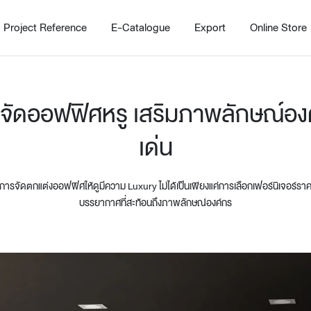
Project Reference
E-Catalogue
Export
Online Store
ยจัดออฟฟิศหรู เสริมภาพลักษณ์องค
เด่น
การจัดตกแต่งออฟฟิศให้ดูมีความ Luxury ไม่ได้เป็นเพียงแค่การเลือกเฟอร์นิเจอร์รา
บรรยากาศที่สะท้อนถึงภาพลักษณ์องค์กร
Home
Working Design Solution
Kitche
บริการ
New!
Custom
Living room
Kitchens
สไตล์
Dining room
Kitchen 
Bedroom
Barstool
Wordrobe
Trolley