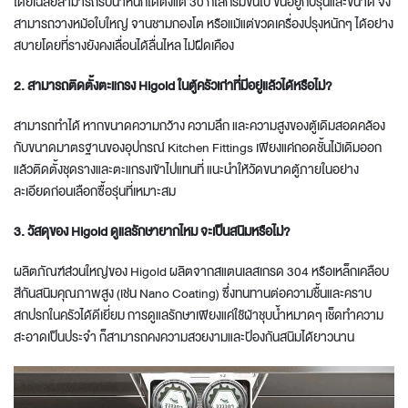
โดยเฉลี่ยสามารถรับน้ำหนักได้ตั้งแต่ 30 กิโลกรัมขึ้นไป ขึ้นอยู่กับรุ่นและขนาด จึง
สามารถวางหม้อใบใหญ่ จานชามกองโต หรือแม้แต่ขวดเครื่องปรุงหนักๆ ได้อย่าง
สบายโดยที่รางยังคงเลื่อนได้ลื่นไหล ไม่ฝืดเคือง
2. สามารถติดตั้งตะแกรง Higold ในตู้ครัวเก่าที่มีอยู่แล้วได้หรือไม่?
สามารถทำได้ หากขนาดความกว้าง ความลึก และความสูงของตู้เดิมสอดคล้อง
กับขนาดมาตรฐานของอุปกรณ์
Kitchen Fittings
เพียงแค่ถอดชั้นไม้เดิมออก
แล้วติดตั้งชุดรางและตะแกรงเข้าไปแทนที่ แนะนำให้วัดขนาดตู้ภายในอย่าง
ละเอียดก่อนเลือกซื้อรุ่นที่เหมาะสม
3. วัสดุของ Higold ดูแลรักษายากไหม จะเป็นสนิมหรือไม่?
ผลิตภัณฑ์ส่วนใหญ่ของ
Higold
ผลิตจากสแตนเลสเกรด 304 หรือเหล็กเคลือบ
สีกันสนิมคุณภาพสูง (เช่น Nano Coating) ซึ่งทนทานต่อความชื้นและคราบ
สกปรกในครัวได้ดีเยี่ยม การดูแลรักษาเพียงแค่ใช้ผ้าชุบน้ำหมาดๆ เช็ดทำความ
สะอาดเป็นประจำ ก็สามารถคงความสวยงามและป้องกันสนิมได้ยาวนาน