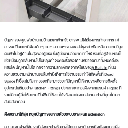
ปัญหาของคุณพ่อบ้าน แม่บ้านเวลาเข้าครัว อาจจะไม่ใช่เรื่องการทำอาหาร แต่
อาจจะเป็นเวลาที่ต้องก้ม ๆ เงย ๆ ควานหาขวดซอสปรุงรส หรือ หม้อ กระทะ ที่ถูก
ดันเข้าไปอยู่ด้านในสุดของตู้ครัว ยิ่งตู้มีความลึกมากเท่าไหร่ ของที่อยู่ด้านหลังก็
ยิ่งเหมือนถูกกลืนหายไปในหลุมดำจนต้องรื้อของด้านหน้าออกมาทั้งหมดถึงจะ
หยิบได้ ปัญหานี้ไม่ได้เกิดจากความรกแต่เกิดจากดีไซน์ของ
ตู้ Built-in
ที่เน้น
ความสวยงามหน้าบานจนลืมคำนึงถึงการใช้งานจริง ทำให้เกิดพื้นที่ Dead
Space ที่เอื้อมไม่ถึง ทางออกที่จะมาช่วยแก้ปัญหานี้ให้หายขาดคือการติดตั้ง
อุปกรณ์เสริมอย่าง
Kitchen Fittings
ประเภทตะแกรงดึงจากแบรนด์
Higold
ที่
จะเปลี่ยนตู้ลึกให้กลายเป็นพื้นที่ใช้งานได้จริงและสะดวกสบายอย่างที่คุณไม่เคย
สัมผัสมาก่อน
ดึงออกมาให้สุด หยุดปัญหาของหายด้วยระบบราง Full Extension
ความแตกต่างที่ชัดเจนที่สุดระหว่างชั้นวางไม้ธรรมดากับการติดตั้งตะแกรงดึง