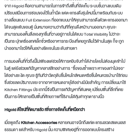
จาก
Higold
คือความสามารถในการเข้าถึงพื้นที่จัดเก็บ ระบบชั้นวางแบบเดิม
เปรียบเสมือนการซ่อนของไว้ในถ้ำมืด แต่ตะแกรงดึงรุ่นใหม่นี้มาพร้อมกับระบบ
รางเลื่อนแบบ Full Extension ที่ออกแบบมาให้คุณสามารถดึงตัวตะแกรงออกมา
ได้จนสุดพ้นขอบตู้ นั่นหมายความว่าทันทีที่คุณดึงหน้าบานออกมา คุณจะ
สามารถมองเห็นสิ่งของทุกชิ้นที่วางอยู่ภายในได้แบบ Total Visibility ไม่ว่าจะ
เป็นกระปุกเครื่องเทศเล็กจิ๋วหรืออาหารกระป๋องที่เคยถูกลืมไว้ด้านในสุด ก็จะถูก
นำออกมาโชว์ให้เห็นอย่างชัดเจนในระดับสายตา
การมองเห็นที่ทั่วถึงนี้ไม่เพียงแต่ช่วยให้การหยิบจับทำได้ง่ายโดยไม่ต้องมุดเข้าไป
ในตู้ แต่ยังช่วยแก้ปัญหาคลาสสิกอย่างการ "ซื้อของซ้ำเพราะหาของเก่าไม่เจอ"
ได้อย่างชะงัด คุณจะรู้ทันทีว่าวัตถุดิบชิ้นไหนใกล้หมดหรือชิ้นไหนควรนำมาใช้ก่อน
ซึ่งช่วยลดปริมาณขยะจากอาหารหมดอายุได้อย่างมีนัยสำคัญ การเปลี่ยนมาใช้
Kitchen Fittings
ประเภทนี้จึงเป็นการแก้ปัญหาที่ต้นเหตุ เปลี่ยนพื้นที่ลึกที่เคย
เป็นภาระให้กลายเป็นพื้นที่ศักยภาพที่ใช้งานได้คุ้มค่าทุกตารางนิ้ว
Higold ดีไซน์ที่คิดมาแล้ว เพื่อการจัดเก็บที่เหนือกว่า
เมื่อพูดถึง
Kitchen Accessories
หลายคนอาจนึกถึงแค่ตะแกรงลวดสแตนเลส
ธรรมดา แต่สำหรับ
Higold
นั้น ความพิเศษอยู่ที่การออกแบบโครงสร้าง