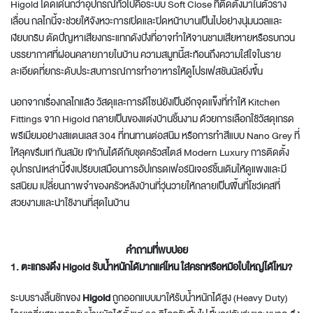
Higold
โดดเด่นกว่าอุปกรณ์ทั่วไปคือระบบ Soft Close ที่ติดตั้งมาในตัวราง
เลื่อน กลไกนี้จะช่วยให้จังหวะการเปิดและปิดหน้าบานเป็นไปอย่างนุ่มนวลและ
เงียบกริบ ตัดปัญหาเสียงกระแทกดังปังที่อาจทำให้จานชามเสียหายหรือรบกวน
บรรยากาศที่ผ่อนคลายภายในบ้าน ความสมูทนี้สะท้อนถึงความใส่ใจในราย
ละเอียดที่ยกระดับประสบการณ์การทำอาหารให้ดูโปรเฟสชันนัลยิ่งขึ้น
นอกจากเรื่องกลไกแล้ว วัสดุและการดีไซน์ยังเป็นอีกจุดแข็งที่ทำให้
Kitchen
Fittings
จาก
Higold
กลายเป็นของแต่งบ้านชิ้นงาม ด้วยการเลือกใช้วัสดุเกรด
พรีเมียมอย่างสแตนเลส 304 ที่ทนทานต่อสนิม หรือการทำสีแบบ Nano Grey ที่
ให้ลุคขรึมเท่ ทันสมัย เข้ากันได้ดีกับชุดครัวสไตล์ Modern Luxury การติดตั้ง
อุปกรณ์เหล่านี้จึงเปรียบเสมือนการอัปเกรดเฟอร์นิเจอร์ชิ้นเดิมให้ดูแพงและมี
รสนิยม เปลี่ยนภาพจำของครัวหลังบ้านที่วุ่นวายให้กลายเป็นพื้นที่โชว์เคสที่
สวยงามและน่าใช้งานที่สุดในบ้าน
คำถามที่พบบ่อย
1. ตะแกรงดึง Higold รับน้ำหนักได้มากแค่ไหน ใส่ครกหรือหม้อใบใหญ่ได้ไหม?
ระบบรางลิ้นชักของ
Higold
ถูกออกแบบมาให้รับน้ำหนักได้สูง (Heavy Duty)