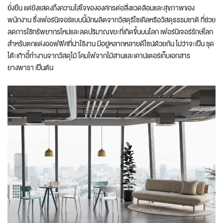
ยั่งยืน แต่ยังแสดงถึงความใส่ใจขององค์กรต่อสิ่งแวดล้อมและสุขภาพของ
พนักงาน ซึ่งเฟอร์นิเจอร์แบบนี้มักผลิตจากวัสดุรีไซเคิลหรือวัสดุธรรมชาติ ที่ช่วย
ลดการใช้ทรัพยากรใหม่และลดปริมาณขยะที่เกิดขึ้นบนโลก เฟอร์นิเจอร์รักษ์โลก
สำหรับตกแต่งออฟฟิศที่น่าใช้งาน มีอยู่หลากหลายดีไซน์ด้วยกัน ไม่ว่าจะเป็น ชุด
โต๊ะเก้าอี้ทำงานจากวัสดุไม้ โคมไฟจากไม้สานและเคาน์เตอร์เก็บเอกสาร
ยางพารา เป็นต้น