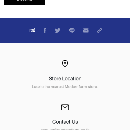
แชร์
Store Location
Locate the nearest Modernform store.
Contact Us
enquiry@modernform.co.th