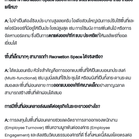
แค่ไหน?
A:
ไม่จำเป็นต้องใช้งบประมาณสูงเลยครับ ไอเดียส่วนใหญ่เน้นการปรับใช้พื้นที่และ
เฟอร์นิเจอร์ที่มีอยู่ให้เป็นประโยชน์สูงสุด เช่น การใช้ผนัง การเพิ่มต้นไม้ หรือการ
จัดหาบอร์ดเกม ซึ่งเป็นการ
ตกแต่งออฟฟิศ แบบ ประหยัด
ที่ให้ผลลัพธ์ที่ยอด
เยี่ยมได้
พื้นที่เล็กมากๆ สามารถทำ Recreation Space ได้จริงหรือ?
A:
ได้แน่นอนครับ หัวใจสำคัญคือการออกแบบพื้นที่ให้เป็นแบบอเนกประสงค์
(Multi-functional) เช่น มุมนั่งเล่นที่ใช้ประชุมได้ หรือผนังที่เป็นทั้งกระดานระดม
สมองและพื้นที่ผ่อนคลาย การ
ออกแบบออฟฟิศขนาดเล็ก
อย่างชาญฉลาด
สามารถสร้างพื้นที่พักผ่อนได้เสมอ
การมีพื้นที่ผ่อนคลายส่งผลดีต่อธุรกิจในระยะยาวอย่างไร?
A:
การลงทุนในพื้นที่ผ่อนคลายช่วยลดอัตราการลาออกของพนักงาน
(Employee Turnover) เพิ่มความผูกพันต่อองค์กร (Employee
Engagement) และส่งเสริมวัฒนธรรมองค์กรที่ดี ซึ่งทั้งหมดนี้ส่งผลโดยตรงต่อ