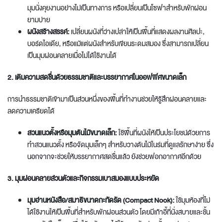
มุมนั่งคุยงานอย่างไม่เป็นทางการ หรือเปลี่ยนเป็นโซฟาสำหรับพักผ่อน
ยามบ่าย
ผนังสร้างสรรค์:
เปลี่ยนผนังที่ว่างเปล่าให้เป็นพื้นที่แสดงผลงานศิลปะ,
บอร์ดไอเดีย, หรือแม้แต่ผนังสำหรับเขียนระดมสมอง ซึ่งสามารถเปลี่ยน
เป็นมุมผ่อนคลายเมื่อไม่ได้ใช้งานได้
2. เติมความสดชื่นด้วยธรรมชาติและบรรยากาศในออฟฟิศขนาดเล็ก
การนำธรรมชาติเข้ามาเป็นส่วนหนึ่งของพื้นที่ทำงานช่วยให้รู้สึกผ่อนคลายและ
ลดความเครียดได้
สวนแนวตั้งหรือมุมต้นไม้ขนาดเล็ก:
ใช้พื้นที่ผนังให้เป็นประโยชน์ด้วยการ
ทำสวนแนวตั้ง หรือจัดมุมเล็กๆ สำหรับวางต้นไม้ในร่มที่ดูแลรักษาง่าย ซึ่ง
นอกจากจะช่วยให้บรรยากาศสดชื่นแล้ว ยังช่วยฟอกอากาศอีกด้วย
3. มุมผ่อนคลายส่วนตัวและกิจกรรมเบาสมองแบบประหยัด
มุมอ่านหนังสือ/สมาธิขนาดกะทัดรัด (Compact Nook):
ใช้มุมห้องที่ไม่
ได้ใช้งานให้เป็นพื้นที่สำหรับพักผ่อนส่วนตัว โดยมีเก้าอี้ที่นั่งสบายและชั้น