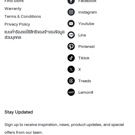
Find Store
Facebook
Warranty
Instagram
Terms & Conditions
Youtube
Privacy Policy
แบบคำร้องขอใช้สิทธิของเจ้าของข้อมูล
Line
ส่วนบุคคล
Pinterest
Tiktok
X
Treads
Lemon8
Stay Updated
Sign up to receive inspiration, news, product updates, and special
offers from our team.