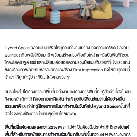
Hybrid Space ออกแบบมาเพื่อให้ทุกวันทำงานเบาลง ลดความเครียด ป้องกัน
Burnout เติมพลังให้มีสมาธิ พร้อมสร้างสรรค์ไอเดียใหม่ และยังเป็นพื้นที่ที่ชวน
ให้คนได้คุย พูด แชร์ แลกเปลี่ยน ต่อยอดความร่วมมือแบบทีมเวิร์กที่แข็งแรง แถม
ยังสะท้อนภาพลักษณ์ขององค์กรและสร้าง First Impression ที่ดีให้กับทุกคนที่
เข้ามา ให้ลูกค้ารู้ว่า "ที่นี่...ใส่ใจคนจริง ๆ"
คนรุ่นใหม่ไม่ได้ต้องการแค่พื้นที่นั่งทำงาน แต่ต้องการพื้นที่ที่ “รู้สึกดี” ที่สุดในวัน
ที่งานหนัก ที่ทำให้
คิดออกเวลาคิดตัน
ทำให้
คุยกับเพื่อนร่วมงานได้อย่างเป็น
ธรรมชาติ
และทำให้
รู้สึกอยากกลับมาทำงานในวันถัดไป
Hybrid
Space
พื้นที่ที่
เข้าใจจังหวะชีวิตการทำงานยุคใหม่โดยเฉพาะ
พื้นที่เฉลี่ยต่อคนลดลงกว่า 22%
เพราะไม่จำเป็นต้องนั่งประจำโต๊ะอีกต่อไป
แต่
พื้นที่สำหรับการพักและการทำงานร่วมกัน กลับเพิ่มขึ้นกว่า 44%
เพราะองค์กร