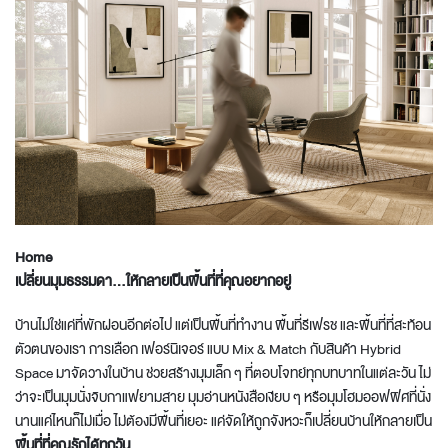
Home
เปลี่ยนมุมธรรมดา...ให้กลายเป็นพื้นที่ที่คุณอยากอยู่
บ้านไม่ใช่แค่ที่พักผ่อนอีกต่อไป แต่เป็นพื้นที่ทำงาน พื้นที่รีเฟรช และพื้นที่ที่สะท้อน
ตัวตนของเรา การเลือก เฟอร์นิเจอร์ แบบ Mix & Match กับสินค้า Hybrid
Space มาจัดวางในบ้าน ช่วยสร้างมุมเล็ก ๆ ที่ตอบโจทย์ทุกบทบาทในแต่ละวัน ไม่
ว่าจะเป็นมุมนั่งจิบกาแฟยามสาย มุมอ่านหนังสือเงียบ ๆ หรือมุมโฮมออฟฟิศที่นั่ง
นานแค่ไหนก็ไม่เมื่อ ไม่ต้องมีพื้นที่เยอะ แค่จัดให้ถูกจังหวะก็เปลี่ยนบ้านให้กลายเป็น
พื้นที่ที่คุณรักได้ทุกวัน