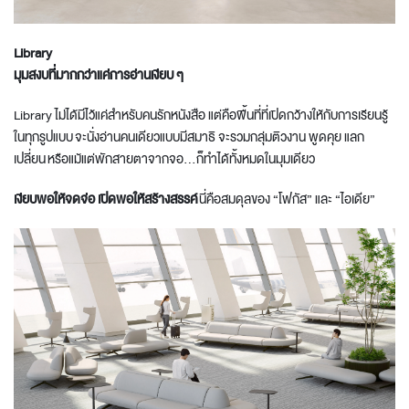
Library
มุมสงบที่มากกว่าแค่การอ่านเงียบ ๆ
Library ไม่ได้มีไว้แค่สำหรับคนรักหนังสือ แต่คือพื้นที่ที่เปิดกว้างให้กับการเรียนรู้
ในทุกรูปแบบ จะนั่งอ่านคนเดียวแบบมีสมาธิ จะรวมกลุ่มติวงาน พูดคุย แลก
เปลี่ยน หรือแม้แต่พักสายตาจากจอ…ก็ทำได้ทั้งหมดในมุมเดียว
เงียบพอให้จดจ่อ
เปิดพอให้สร้างสรรค์
นี่คือสมดุลของ “โฟกัส” และ “ไอเดีย”