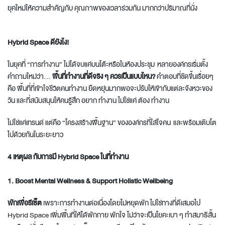
ยุคใหม่ให้ความสำคัญกับ คุณภาพของเวลาร่วมกัน มากกว่าปริมาณที่นั่ง
Hybrid Space
ดียังไง!
ในยุคที่ “การทำงาน” ไม่ได้จบแค่บนโต๊ะหรือในห้องประชุม หลายองค์กรเริ่มตั้ง
คำถามใหม่ว่า...
พื้นที่ทำงานที่ดีจริง
ๆ
ควรเป็นแบบไหน?
คำตอบที่ชัดขึ้นเรื่อยๆ
คือ พื้นที่ที่เข้าใจชีวิตคนทำงาน ยืดหยุ่นมากพอจะปรับให้เข้ากับแต่ละจังหวะของ
วัน และที่สนับสนุนให้คนรู้สึก อยาก ทำงาน ไม่ใช่แค่ ต้อง ทำงาน
ไม่ใช่แค่เทรนด์ แต่คือ “โครงสร้างพื้นฐาน” ขององค์กรที่ใส่ใจคน และพร้อมเติบโต
ไปด้วยกันในระยะยาว
4
เหตุผล
กับการมี Hybrid Space
ในที่ทำงาน
1. Boost Mental Wellness & Support Holistic Wellbeing
พักเพื่อรีเซ็ต
เพราะการทำงานต่อเนื่องโดยไม่หยุดพัก ไม่ใช่ทางที่ดีเสมอไป
Hybrid Space เพิ่มพื้นที่ให้ได้พักกาย พักใจ ไม่ว่าจะเป็นโยคะเบา ๆ ทำสมาธิสั้น