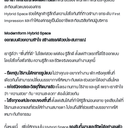
สร้างภาพลักษณ์ที่ดีตั้งแต่ก้าวแรก
พื้นที่รับรอง พื้นที่พัก พื้นที่ประชุมล้วน
สะท้อนตัวตนขององค์กร
Hybrid Space ช่วยให้ลูกค้ารู้สึกถึงความใส่ใจทันทีที่ก้าวเข้ามา ยกระดับ First
Impression และทำให้องค์กรดูเป็นมืออาชีพสะท้อนวิสัยทัศน์ผู้บริหาร
Modernform
Hybrid
Space
ออกแบบด้วยความเข้าใจ สร้างสรรค์ด้วยประสบการณ์
เรารู้ดีว่า “พื้นที่ที่ดี” ไม่ใช่แค่สวย แต่ต้อง รู้สึกดี ตั้งแต่ก้าวแรกที่ได้ใช้ ออกแบบ
โดยใส่ใจทั้งฟังก์ชัน ความรู้สึก และชีวิตจริงของคนทำงานยุคนี้
- ยืดหยุ่น ใช้งานได้หลายรูปแบบ
ไม่ว่าคุณจะอยากทำงาน พัก หรือคุยพื้นที่
เดียวกันก็สามารถเปลี่ยนบรรยากาศให้เหมาะกับแต่ละช่วงเวลาได้อย่างลื่นไหล
- เฟอร์นิเจอร์และวัสดุที่คิดมาแล้ว
แข็งแรง ทนทาน ใช้ง่าย และดูดี เพราะเราเข้าใจ
ว่า “ความสวย” กับ “ความสะดวก” ต้องไปด้วยกัน
- ใส่ใจทุกองค์ประกอบของพื้นที่
ตั้งแต่เส้นโค้งที่ทำให้รู้สึกผ่อนคลาย จุดเสียบไฟที่
ใช้งานสะดวกแสงที่ช่วยให้ทำงานสบายตา ไปจนถึงสีที่ช่วยสร้างบรรยากาศให้
เหมาะกับกิจกรรม
ทั้งหมดนี้...เพื่อให้ทุกมุมใน Hybrid Space
รองรับทั้งงานและชีวิตได้อย่างลงตัว