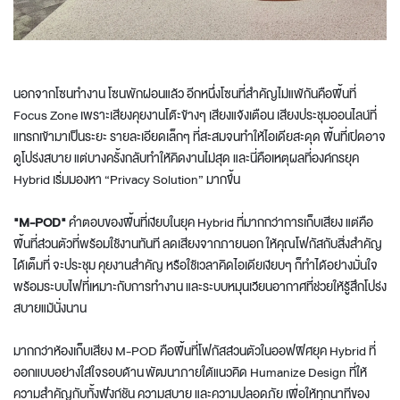
นอกจากโซนทำงาน โซนพักผ่อนแล้ว อีกหนึ่งโซนที่สำคัญไม่แพ้กันคือพื้นที่
Focus Zone เพราะเสียงคุยงานโต๊ะข้างๆ เสียงแจ้งเตือน เสียงประชุมออนไลน์ที่
แทรกเข้ามาเป็นระยะ รายละเอียดเล็กๆ ที่สะสมจนทำให้ไอเดียสะดุด พื้นที่เปิดอาจ
ดูโปร่งสบาย แต่บางครั้งกลับทำให้คิดงานไม่สุด และนี่คือเหตุผลที่องค์กรยุค
Hybrid เริ่มมองหา “Privacy Solution” มากขึ้น
"M-POD"
คำตอบของพื้นที่เงียบในยุค Hybrid ที่มากกว่าการเก็บเสียง แต่คือ
พื้นที่ส่วนตัวที่พร้อมใช้งานทันที ลดเสียงจากภายนอก ให้คุณโฟกัสกับสิ่งสำคัญ
ได้เต็มที่ จะประชุม คุยงานสำคัญ หรือใช้เวลาคิดไอเดียเงียบๆ ก็ทำได้อย่างมั่นใจ
พร้อมระบบไฟที่เหมาะกับการทำงาน และระบบหมุนเวียนอากาศที่ช่วยให้รู้สึกโปร่ง
สบายแม้นั่งนาน
มากกว่าห้องเก็บเสียง M-POD คือพื้นที่โฟกัสส่วนตัวในออฟฟิศยุค Hybrid ที่
ออกแบบอย่างใส่ใจรอบด้าน พัฒนาภายใต้แนวคิด Humanize Design ที่ให้
ความสำคัญกับทั้งฟังก์ชัน ความสบาย และความปลอดภัย เพื่อให้ทุกนาทีของ