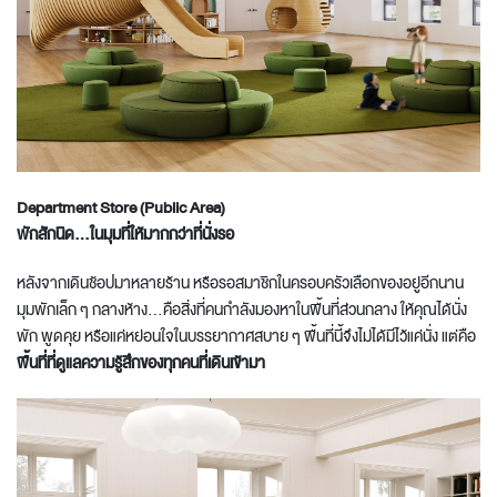
Department Store (Public Area)
พักสักนิด...ในมุมที่ให้มากกว่าที่นั่งรอ
หลังจากเดินช้อปมาหลายร้าน หรือรอสมาชิกในครอบครัวเลือกของอยู่อีกนาน
มุมพักเล็ก ๆ กลางห้าง…คือสิ่งที่คนกำลังมองหาในพื้นที่ส่วนกลาง ให้คุณได้นั่ง
พัก พูดคุย หรือแค่หย่อนใจในบรรยากาศสบาย ๆ พื้นที่นี้จึงไม่ได้มีไว้แค่นั่ง แต่คือ
พื้นที่ที่ดูแลความรู้สึกของทุกคนที่เดินเข้ามา