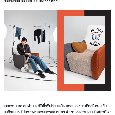
สินค้าภายใต้แนวคิดแบบ One of a kind
เผยความโดดเด่นผ่านโลโก้ผีเสื้อที่เปรียบเสมือนความสุข “บางทีเรายิ่งวิ่งไล่จับ
มันก็จะบินหนีไป แต่จริงๆ แล้วมันอาจจะอยู่รอบตัวเราหรือเกาะอยู่บนไหล่เราก็ได้”