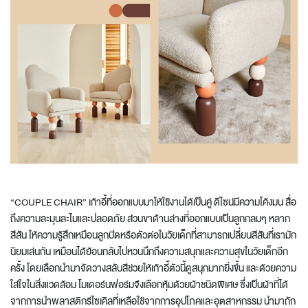
“COUPLE CHAIR” เก้าอี้ที่ออกแบบมาให้ใช้งานได้เป็นคู่ ดีไซน์มีความโค้งมน สื่อ
ถึงความละมุนละไมและปลอดภัย ส่วนขาด้านล่างที่ออกแบบเป็นลูกกลมๆ หลาก
สีสัน ให้ความรู้สึกเหมือนลูกปัดหรือตัวต่อในวัยเด็กที่สามารถเปลี่ยนสีสันที่เรามัก
นิยมเล่นกัน เหมือนได้ย้อนกลับไปหวนนึกถึงความสนุกและความสุขในวัยเด็กอีก
ครั้ง โดยเลือกนำมาจัดวางสลับสีช่วยให้เก้าอี้ตัวนี้ดูสนุกมากยิ่งขึ้น และด้วยความ
ใส่ใจในสิ่งแวดล้อม โมเดอร์นฟอร์มจึงเลือกหุ้มด้วยผ้าชนิดพิเศษ ซึ่งเป็นผ้าที่ได้
จากการนำพลาสติกรีไซเคิลที่เหลือใช้จากการอุปโภคและอุตสาหกรรม นำมาถัก