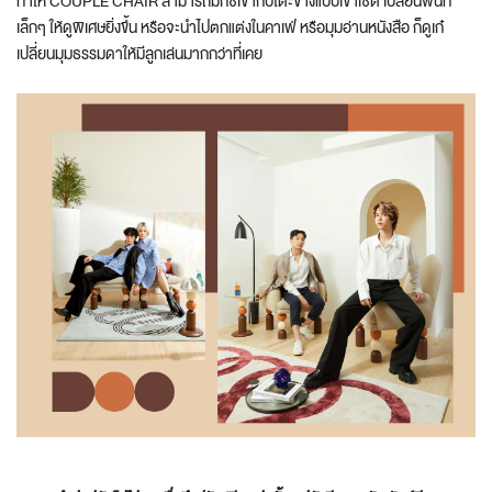
ทำให้ COUPLE CHAIR สามารถมิกซ์เข้ากับโต๊ะข้างแบบเข้าเซ็ต เปลี่ยนพื้นที่
เล็กๆ ให้ดูพิเศษยิ่งขึ้น หรือจะนำไปตกแต่งในคาเฟ่ หรือมุมอ่านหนังสือ ก็ดูเก๋
เปลี่ยนมุมธรรมดาให้มีลูกเล่นมากกว่าที่เคย