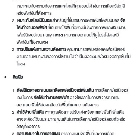
เหมาะสมกับความต้องการและสไตล์ที่คุณชอบได้ เช่น การเลือกวัสดุ สี
หรือฟังก์ชันที่ต้องการ
เหมาะกับสไตล์มินิมอล
สำหรับผู้ที่ชื่นชอบการตกแต่งสไตล์มินิมอล
จัด
โต๊ะทํางานออฟฟิศ
ที่เน้นการใช้พื้นที่อย่างมีประสิทธิภาพและเรียบง่าย
เฟอร์นิเจอร์แบบ Fully Fitted สามารถออกแบบให้ดูโปร่งโล่งและมี
ฟังก์ชัน ที่ใช้งานจริง
การปรับแต่งตามความต้องการ
คุณสามารถเพิ่มหรือลดเฟอร์นิเจอร์
ตามความเหมาะสมของการใช้งาน ไม่จำเป็นต้องเติมเฟอร์นิเจอร์ทุกชิ้นที่มี
ในชุด
ข้อเสีย
ต้องใช้เวลาออกแบบและเลือกเฟอร์นิเจอร์เพิ่มเติม
การเลือกเฟอร์นิเจอร์
เอง ในการ
จัดโต๊ะทํางานออฟฟิศ
อาจใช้เวลาในการพิจารณาและ
ออกแบบเพื่อให้สอดคล้องกับพื้นที่และความต้องการ
ค่าใช้จ่ายเพิ่มเติม
หากคุณต้องการปรับแต่งหรือตกแต่งพื้นที่เพิ่มเติม
อาจจะต้องใช้งบประมาณเพิ่มเติมในการเลือกเฟอร์นิเจอร์ลอยตัวหรือ
วัสดุที่ต้องการ
ความยุ่งยากในการวางแผน
การวางแผนจัดพื้นที่และการเลือก