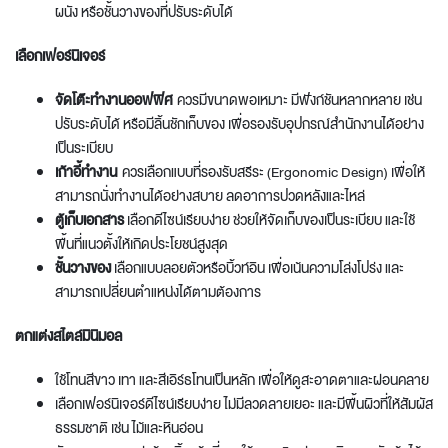
ผนัง หรือชั้นวางของที่ปรับระดับได้
เลือกเฟอร์นิเจอร์
จัดโต๊ะทํางานออฟฟิศ
ควรมีขนาดพอเหมาะ มีฟังก์ชันหลากหลาย เช่น
ปรับระดับได้ หรือมีลิ้นชักเก็บของ เพื่อรองรับอุปกรณ์สำนักงานได้อย่าง
เป็นระเบียบ
เก้าอี้ทำงาน
ควรเลือกแบบที่รองรับสรีระ (Ergonomic Design) เพื่อให้
สามารถนั่งทำงานได้อย่างสบาย ลดอาการปวดหลังและไหล่
ตู้เก็บเอกสาร
เลือกดีไซน์เรียบง่าย ช่วยให้จัดเก็บของเป็นระเบียบ และใช้
พื้นที่แนวตั้งให้เกิดประโยชน์สูงสุด
ชั้นวางของ
เลือกแบบลอยตัวหรือบิ้วท์อิน เพื่อเน้นความโล่งโปร่ง และ
สามารถเปลี่ยนตำแหน่งได้ตามต้องการ
ตกแต่งสไตล์มินิมอล
ใช้โทนสีขาว เทา และสีเอิร์ธโทนเป็นหลัก เพื่อให้ดูสะอาดตาและผ่อนคลาย
เลือกเฟอร์นิเจอร์ดีไซน์เรียบง่าย ไม่มีลวดลายเยอะ และมีพื้นผิวที่ให้สัมผัส
ธรรมชาติ เช่น ไม้และหินอ่อน