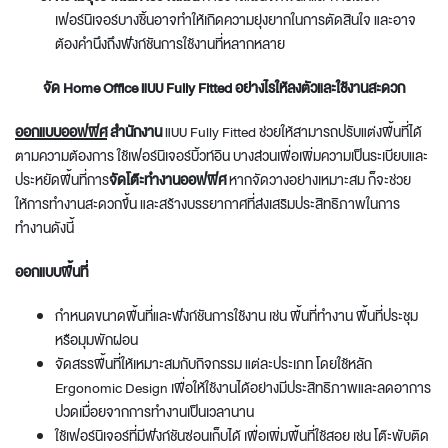
เฟอร์นิเจอร์บางชิ้นอาจทำให้เกิดความยุ่งยากในการตัดสินใจ และอาจ
ต้องคำนึงถึงฟังก์ชันการใช้งานที่หลากหลาย
จัด Home Office แบบ Fully Fitted อย่างไรให้ลงตัวและใช้งานสะดวก
ออกแบบออฟฟิศ
สํานักงาน
แบบ Fully Fitted ช่วยให้สามารถปรับแต่งพื้นที่ได้
ตามความต้องการ ใช้เฟอร์นิเจอร์บิ้วท์อิน บางส่วนเพื่อเพิ่มความเป็นระเบียบและ
ประหยัดพื้นที่การ
จัดโต๊ะทํางานออฟฟิศ
หากจัดวางอย่างเหมาะสม ก็จะช่วย
ให้การทำงานสะดวกขึ้น และสร้างบรรยากาศที่ส่งเสริมประสิทธิภาพในการ
ทำงานดังนี้
ออกแบบพื้นที่
กำหนดขนาดพื้นที่และฟังก์ชันการใช้งาน เช่น พื้นที่ทำงาน พื้นที่ประชุม
หรือมุมพักผ่อน
จัดสรรพื้นที่ให้เหมาะสมกับกิจกรรม แต่ละประเภท โดยใช้หลัก
Ergonomic Design เพื่อให้ใช้งานได้อย่างมีประสิทธิภาพและลดอาการ
ปวดเมื่อยจากการทำงานเป็นเวลานาน
ใช้เฟอร์นิเจอร์ที่มีฟังก์ชันซ่อนเก็บได้ เพื่อเพิ่มพื้นที่ใช้สอย เช่น โต๊ะพับติด