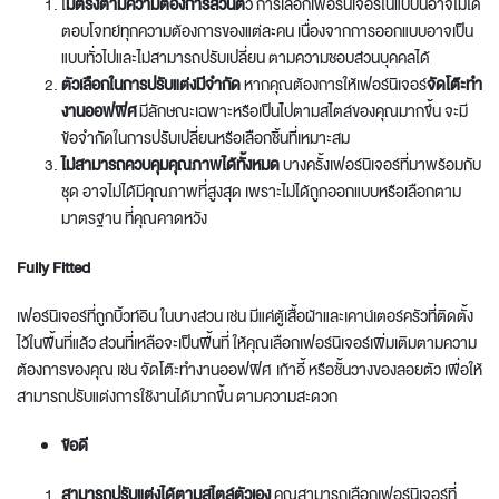
ไ
ม่ตรงตามความต้องการส่วนตั
ว การเลือกเฟอร์นิเจอร์ในแบบนี้อาจไม่ได้
ตอบโจทย์ทุกความต้องการของแต่ละคน เนื่องจากการออกแบบอาจเป็น
แบบทั่วไปและไม่สามารถปรับเปลี่ยน ตามความชอบส่วนบุคคลได้
ตัวเลือกในการปรับแต่งมีจำกัด
หากคุณต้องการให้เฟอร์นิเจอร์
จัดโต๊ะทํา
งานออฟฟิศ
มีลักษณะเฉพาะหรือเป็นไปตามสไตล์ของคุณมากขึ้น จะมี
ข้อจำกัดในการปรับเปลี่ยนหรือเลือกชิ้นที่เหมาะสม
ไม่สามารถควบคุมคุณภาพได้ทั้งหมด
บางครั้งเฟอร์นิเจอร์ที่มาพร้อมกับ
ชุด อาจไม่ได้มีคุณภาพที่สูงสุด เพราะไม่ได้ถูกออกแบบหรือเลือกตาม
มาตรฐาน ที่คุณคาดหวัง
Fully Fitted
เฟอร์นิเจอร์ที่ถูกบิ้วท์อิน ในบางส่วน เช่น มีแค่ตู้เสื้อผ้าและเคาน์เตอร์ครัวที่ติดตั้ง
ไว้ในพื้นที่แล้ว ส่วนที่เหลือจะเป็นพื้นที่ ให้คุณเลือกเฟอร์นิเจอร์เพิ่มเติมตามความ
ต้องการของคุณ เช่น
จัดโต๊ะทํางานออฟฟิศ
เก้าอี้ หรือชั้นวางของลอยตัว เพื่อให้
สามารถปรับแต่งการใช้งานได้มากขึ้น ตามความสะดวก
ข้อดี
สามารถปรับแต่งได้ตามสไตล์ตัวเอง
คุณสามารถเลือกเฟอร์นิเจอร์ที่