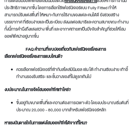
การแต่งโฮมออฟฟิศสไตล์มินิมอลด้วย
เฟอร์นิเจอร์โครงการ
ช่วยให้การทำงานมี
ประสิทธิภาพมากขึ้น โดยการเลือกใช้เฟอร์นิเจอร์แบบ Fully Fitted ทำให้
สามารถปรับแต่งพื้นที่ ให้เหมาะกับการใช้งานของแต่ละคนได้ดี ยังช่วยสร้าง
บรรยากาศ ที่เรียบง่ายและเป็นระเบียบ ส่งผลต่อสมาธิและความสบายขณะทำงาน
ทั้งนี้การคำนึงถึงแสงสว่าง พื้นที่ และอากาศถ่ายเทเป็นปัจจัยสำคัญที่ช่วยให้โฮม
ออฟฟิศน่าอยู่มากขึ้น
FAQ คำถามที่พบบ่อยเกี่ยวกับ
เฟอร์นิเจอร์โครงการ
เลือก
เฟอร์นิเจอร์โครงการ
แบบไหนดี?
ควรเลือกเฟอร์นิเจอร์ที่เข้ากับสไตล์มินิมอล เช่น โต๊ะทำงานเรียบง่าย เก้าอี้
ทำงานรองรับสรีระ และชั้นวางของที่ไม่ดูรกเกินไป
งบประมาณในการจัดโฮมออฟฟิศเท่าไหร่?
ขึ้นอยู่กับขนาดพื้นที่และความต้องการเฉพาะตัว โดยงบประมาณเริ่มต้นที่
ประมาณ 20,000 - 80,000 บาทสำหรับเฟอร์นิเจอร์หลัก
หาแรงบันดาลใจในการแต่งโฮมออฟฟิศได้จากที่ไหน?