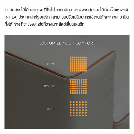
เราคัดสรรไม้โอ๊กอายุ 60 ปีขึ้นไป การันตีคุณภาพจากสมาคมไม้เนื้อแข็งแห่งชาติ
(NHLA) ประเทศสหรัฐอเมริกา สามารถปรับเปลี่ยนการใช้งานได้หลากหลาย เป็น
ทั้งโต๊ะข้าง ที่วางของ หรือที่วางเบาะสัตว์เลี้ยงแสนรัก