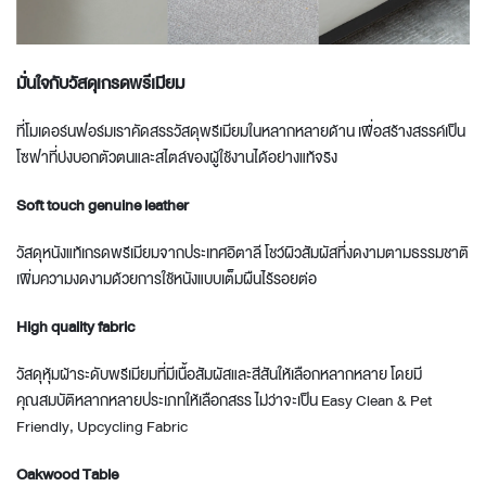
มั่นใจกับวัสดุเกรดพรี
เมียม
ที่โมเดอร์นฟอร์มเราคัดสรรวัสดุพรีเมียมในหลากหลายด้าน เพื่อสร้างสรรค์เป็น
โซฟาที่บ่งบอกตัวตนและสไตล์ของผู้ใช้งานได้อย่างแท้จริง
Soft
touch
genuine
leather
วัสดุหนังแท้เกรดพรีเมียมจากประเทศอิตาลี โชว์ผิวสัมผัสที่งดงามตามธรรมชาติ
เพิ่มความงดงามด้วยการใช้หนังแบบเต็มผืนไร้รอยต่อ
High
quality
fabric
วัสดุหุ้มผ้าระดับพรีเมียมที่มีเนื้อสัมผัสและสีสันให้เลือกหลากหลาย โดยมี
คุณสมบัติหลากหลายประเภทให้เลือกสรร ไม่ว่าจะเป็น Easy Clean & Pet
Friendly, Upcycling Fabric
Oakwood
Table