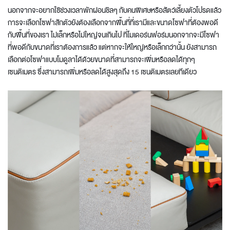
นอกจากจะอยากใช้ช่วงเวลาพักผ่อนชิลๆ กับคนพิเศษหรือสัตว์เลี้ยงตัวโปรดแล้ว
การจะเลือกโซฟาสักตัวยังต้องเลือกจากพื้นที่ที่เรามีและขนาดโซฟาที่ต้องพอดี
กับพื้นที่ของเรา ไม่เล็กหรือไม่ใหญ่จนเกินไป ที่โมเดอร์นฟอร์มนอกจากจะมีโซฟา
ที่พอดีกับขนาดที่เราต้องการแล้ว แต่หากจะให้ใหญ่หรือเล็กกว่านั้น ยังสามารถ
เลือกต่อโซฟาแบบโมดูลาได้ด้วยขนาดที่สามารถจะเพิ่มหรือลดได้ทุกๆ
เซนติเมตร ซึ่งสามารถเพิ่มหรือลดได้สูงสุดถึง 15 เซนติเมตรเลยทีเดียว