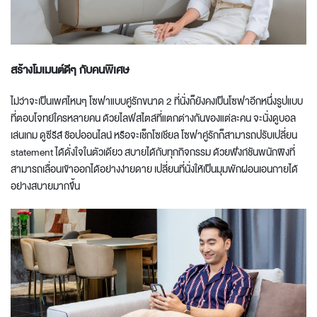
สร้างโมเมนต์ดีๆ กับคน
พิเศษ
ไม่ว่าจะเป็นเพศไหนๆ โซฟาแบบคู่รักขนาด 2 ที่นั่งก็ยังคงเป็นโซฟาอีกหนึ่งรูปแบบ
ที่ตอบโจทย์ใครหลายคน ด้วยไลฟ์สไตล์ที่แตกต่างกันของแต่ละคน จะนั่งดูบอล
เล่นเกม ดูซีรีส์ ช้อปออนไลน์ หรือจะเช็กโซเชียล โซฟาคู่รักก็สามารถปรับเปลี่ยน
statement ได้ดั่งใจในตัวเดียว สบายได้กับทุกกิจกรรม ด้วยฟังก์ชันพนักพิงที่
สามารถเลื่อนเข้าออกได้อย่างง่ายดาย เปลี่ยนที่นั่งให้เป็นมุมพักผ่อนเอนกายได้
อย่างสบายมากขึ้น