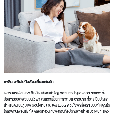
เพลิดเพลินไปกับสัตว์เลี้ยงแสน
รัก
เพราะเจ้าเพื่อนสี่ขา ก็เหมือนคู่หูคนสำคัญ ตัดจบทุกปัญหาของคนรักสัตว์ ทั้ง
ปัญหารอยขีดข่วนบนโซฟา ขนสัตว์เลี้ยงที่ทำความสะอาดยาก ที่อาจเป็นปัญหา
สำหรับคนเป็นภูมิแพ้ ตอบโจทย์สาย Pet Lover ด้วยโซฟาที่ออกแบบมาให้คุณได้
ใกล้ชิดกับเพื่อนสี่ขาได้ตลอดทั้งวัน กับฟังก์ชันท็อปด้านข้างสำหรับวางเบาะสัตว์