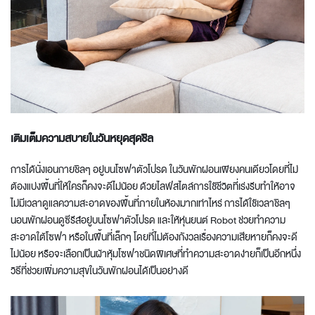
เติมเต็มความสบายในวันหยุดสุด
ชิล
การได้นั่งเอนกายชิลๆ อยู่บนโซฟาตัวโปรด ในวันพักผ่อนเพียงคนเดียวโดยที่ไม่
ต้องแบ่งพื้นที่ให้ใครก็คงจะดีไม่น้อย ด้วยไลฟ์สไตล์การใช้ชีวิตที่เร่งรีบทำให้อาจ
ไม่มีเวลาดูแลความสะอาดของพื้นที่ภายในห้องมากเท่าไหร่ การได้ใช้เวลาชิลๆ
นอนพักผ่อนดูซีรีส์อยู่บนโซฟาตัวโปรด และให้หุ่นยนต์ Robot ช่วยทำความ
สะอาดใต้โซฟา หรือในพื้นที่เล็กๆ โดยที่ไม่ต้องกังวลเรื่องความเสียหายก็คงจะดี
ไม่น้อย หรือจะเลือกเป็นผ้าหุ้มโซฟาชนิดพิเศษที่ทำความสะอาดง่ายก็เป็นอีกหนึ่ง
วิธีที่ช่วยเพิ่มความสุขในวันพักผ่อนได้เป็นอย่างดี