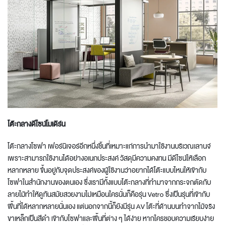
โต๊ะกลาง
ดีไซน์
โมเดิร์น
โต๊ะกลางโซฟา
เฟอร์นิเจอร์อีกหนึ่งชิ้นที่เหมาะแก่การนำมาใช้งานบริเวณเลานจ์
เพราะ
สามารถใช้งานได้อย่างอเนกประสงค์ วัสดุมีความคงทน มีดีไซน์ให้เลือก
หลากหลาย ขึ้นอยู่กับจุดประสงค์ของผู้ใช้งานว่าอยากได้โต๊ะแบบไหนให้เข้ากับ
โซฟา
ใน
สำนักงาน
ของตนเอง ซึ่งเรามีทั้งแบบ
โต๊ะกลาง
ที่ทำมาจากกระจกตัดกับ
ลายไม้ทำให้ดู
ทันสมัย
สวยงามไม่เหมือนใครนั่นก็คือรุ่น Vetro
ซึ่งเป็นรุ่นที่เข้ากับ
พื้นที่ได้หลากหลายนั่นเอง
แต่นอกจากนี้ก็ยังมีรุ่น AV โต๊ะที่ด้านบนทำจากไม้จริง
ขาเหล็กเป็นสีดำ เข้ากับโซฟา
และพื้นที่ต่าง ๆ
ได้ง่าย หากใครชอบความเรียบง่าย