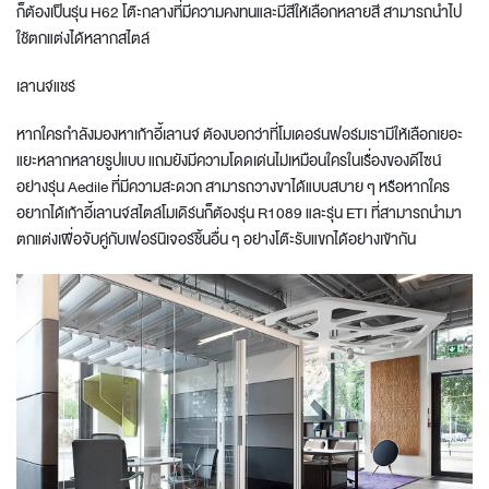
ก็ต้องเป็นรุ่น H62
โต๊ะกลาง
ที่มีความคงทนและมีสีให้เลือกหลายสี
สามารถนำไป
ใช้ตกแต่งได้หลากสไตล์
เลานจ์แชร์
หากใครกำลังมองหาเก้าอี้เลานจ์ ต้องบอกว่าที่โมเดอร์นฟอร์มเรามีให้เลือกเยอะ
แยะหลากหลายรูปแบบ
แถมยังมีความโดดเด่นไม่เหมือนใครในเรื่องของดีไซน์
อย่างรุ่น Aedile ที่มีความสะดวก สามารถวางขาได้แบบสบาย ๆ หรือหากใคร
อยากได้เก้าอี้เลานจ์สไตล์โมเดิร์นก็ต้องรุ่น R1089 และรุ่น ETI ที่สามารถนำมา
ตกแต่งเพื่อจับคู่กับเฟอร์นิเจอร์ชิ้นอื่น ๆ
อย่าง
โต๊ะรับแขก
ได้อย่างเข้ากัน