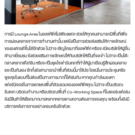
การมี Lounge Area ในออฟฟิศไม่เพียงแต่จะช่วยให้ทุกคนสามารถมีพื้นที่เพื่อ
การผ่อนคลายจากการทำงานเท่านั้น แต่ยังเป็นการช่วยส่งเสริมให้ภาพลักษณ์
ขององค์กรดีขึ้นได้อีกด้วย
ไม่ว่าจะเชิญใครมาที่ออฟฟิศ หรือจะเปิดบริษัทให้ผู้อื่น
เข้ามาเยี่ยมชม ยังช่วยเสริมภาพลักษณ์ให้กับบริษัทให้เป็นที่จดจำ ไม่ว่าจะเป็น
โต๊ะ
กลาง
หลากฟังก์ชัน หรือจะเป็นชุดโซฟารับแขกที่ทำให้ผู้มาเยือนรู้สึกผ่อนคลาย
และเป็นกันเอง
อีกทั้งยังสามารถนำพื้นที่ส่วนนี้มาใช้ประโยชน์ในการประชุมหรือ
พูดคุยในแบบที่ไม่ต้องเป็นทางการมากก็ได้เช่นกัน
หากคุณกำลังมองหา
เฟอร์นิเจอร์ในการตกแต่งพื้นที่ส่วนรวมของออฟฟิศคุณ ไม่ว่าจะเป็นบริเวณ
รับแขก บริเวณทำงาน หรือบริเวณพื้นที่ Co-Working Space ที่โมเดอร์นฟอร์ม
ยังมีสินค้าให้เลือกมากมายหลากหลายตามความต้องการของคุณ พร้อมทั้งยังมี
บริการหลังการขายอย่างครบครันอีกด้วย