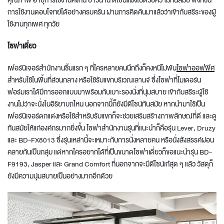
คุณภาพ อายุการใช้งานคงทน ยาวนาน ดีไซน์แฝงไปด้วยความทันสมัย ฟังก์ชัน
การใช้งานตอบโจทย์ได้อย่างครบครัน ผ่านการคิดค้นมาแล้วว่าเข้ากับสรีระของผู้
ใช้งานทุกเพศ ทุกวัย
โซฟาเดี่ยว
เฟอร์นิเจอร์สำนักงานชิ้นแรก ๆ ที่ใครหลายคนนึกถึงก็คงหนีไม่พ้น
โซฟาออฟฟิศ
สำหรับใช้ในพื้นที่ส่วนกลาง หรือใช้รับแขกบริเวณเลานจ์ ซึ่งโซฟาที่โมเดอร์น
ฟอร์มเราได้มีการออกแบบมาพร้อมกับเบาะรองนั่งที่นุ่มสบาย เข้ากับสรีระผู้ใช้
งานไม่ว่าจะนั่งในอิริยาบถไหน นอกจากนี้ก็ยังมีดีไซน์ทันสมัย หากนำมาใช้เป็น
เฟอร์นิเจอร์ตกแต่งหรือใช้สำหรับรับแขกก็จะช่วยเสริมสร้างภาพลักษณ์ที่ดี และดู
ทันสมัยให้แก่องค์กรมากยิ่งขึ้น
โซฟาสำนักงาน
รุ่นที่แนะนำก็คือรุ่น Lever, Druzy
และ BD-FX8013 ซึ่งรุ่นเหล่านี้จะเหมาะกับการนั่งหลายคน หรือนั่งสังสรรค์ผ่อน
คลายกันเป็นกลุ่ม แต่หากใครอยากได้ที่เป็นขนาด
โซฟาเดี่ยว
ก็ขอแนะนำรุ่น BD-
F9193, Jasper และ Grand Comfort ที่นอกจากจะมีดีไซน์เก๋สุด ๆ แล้ว วัสดุก็
ยังมีความนุ่มสบาย
เป็นอย่างมากอีกด้วย