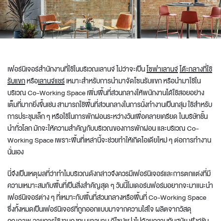
เฟอร์นิเจอร์สำนักงานที่ใช้ในบริเวณเลานจ์ ไม่ว่าจะเป็น
โซฟาเลานจ์
โต๊ะกลาง
ที่ใช้
รับแขก
หรือ
เลานจ์แชร์
เหมาะสำหรับการนำมาจัดโซนรับแขก หรือ
นำมาใช้ใน
บริเวณ
Co-Working Space เพิ่มพื้นที่ส่วนกลางให้พนักงานได้ใช้สอย
อย่าง
เต็มที่มากยิ่งขึ้น
เช่น
สามารถใช้พื้นที่ส่วนกลางในการ
นั่งทำงานเป็นกลุ่ม
ใช้สำหรับ
การ
ประชุมเล็ก ๆ
หรือใช้ในการพักผ่อนระหว่างวันเพื่อคลายเครียด ในบริษัทชั้น
นำทั่วโลก มักจะให้ความสำคัญกับบริเวณของการพักผ่อน และบริเวณ Co-
Working Space เพราะพื้นที่เหล่านี้จะช่วยทำให้เกิดไอเดียใหม่ ๆ ต่อการทำงาน
นั่นเอง
นี่จึงเป็นเหตุผลที่ว่าทำไมบริเวณดังกล่าวจึงควรมีเฟอร์นิเจอร์และการตกแต่งที่มี
ความเหมาะสมกับพื้นที่เป็นสิ่งสำคัญสุด ๆ วันนี้โมเดอร์นฟอร์มอยากจะมาแนะนำ
เฟอร์นิเจอร์ต่าง ๆ ที่เหมาะกับพื้นที่ส่วนกลางหรือพื้นที่ Co-Working Space
ซึ่งทั้งหมดเป็นเฟอร์นิเจอร์ที่ถูกออกแบบมาจากความใส่ใจ ผลิตจากวัสดุ