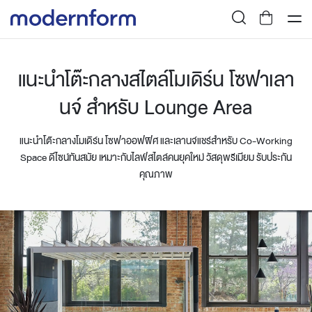
แนะนำโต๊ะกลางสไตล์โมเดิร์น โซฟาเลา
นจ์ สำหรับ Lounge Area
แนะนำโต๊ะกลางโมเดิร์น โซฟาออฟฟิศ และเลานจ์แชร์สำหรับ Co-Working
Space ดีไซน์ทันสมัย เหมาะกับไลฟ์สไตล์คนยุคใหม่ วัสดุพรีเมียม รับประกัน
คุณภาพ