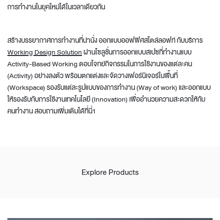
การทำงานในยุคใหม่ได้ในเวลาเดียวกัน
สร้างบรรยากาศการทำงานที่น่านั่ง
ออกแบบออฟฟิศ
สไตล์ลอฟท์ กับบริการ
Working Design Solution
ผ่านโซลูชั่นการออกแบบสเปซที่ทำงานแบบ
Activity-Based Working ตอบโจทย์กิจกรรมในการใช้งานของแต่ละคน
(Activity) อย่างลงตัว พร้อมตกแต่งและจัดวางเฟอร์นิเจอร์ในพื้นที่
(Workspace) รองรับแต่ละรูปแบบของการทำงาน (Way of work) และออกแบบ
ให้รองรับกับการใช้งานเทคโนโลยี (Innovation) เพื่ออำนวยความสะดวกให้กับ
คนทำงาน สอบถามเพิ่มเติมได้ที่นี่1
Explore Products