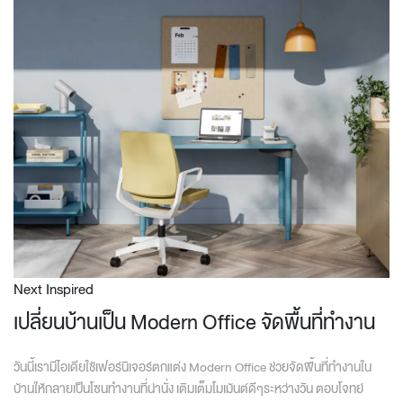
Next Inspired
เปลี่ยนบ้านเป็น Modern Office จัดพื้นที่ทำงาน
วันนี้เรามีไอเดียใช้เฟอร์นิเจอร์ตกแต่ง Modern Office ช่วยจัดพื้นที่ทำงานใน
บ้านให้กลายเป็นโซนทำงานที่น่านั่ง เติมเต็มโมเม้นต์ดีๆระหว่างวัน ตอบโจทย์