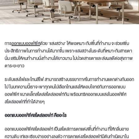
การ
ออกแบบออฟฟิศ
ด้วย ’แสงสว่าง’ ให้พอเหมาะกับพื้นที่ทำงาน จะช่วยเพิ่ม
ประสิทธิภาพในการทำงานได้มากขึ้น เพราะแสงสว่างในระดับที่เหมาะกับสายตา
นั่น เสริมให้คนทำงานนั่งทำงานได้ยาวนาน ไม่ปวดสายตาและส่งผลดีต่อสุขภาพ
ตาระยะยาว
ระดับแสงไฟและโทนสีไฟ สามารถสร้างบรรยากาศในการทำงานแตกต่างกันออก
ไป ในบทความนี้เราจะพาทุกคนไปเลือกโทนแสงให้ตอบโจทย์กับการ
ออกแบบ
ออฟฟิศ ขนาดเล็ก
สไตล์สไตล์ลอฟท์กัน พร้อมทริคออกแบบแสงในออฟฟิศ
สไตล์ลอฟท์ที่ทำได้ง่ายๆ
ออกแบบออฟฟิศ
สไตล์ลอฟท์ คืออะไร
ออกแบบออฟฟิศ
สไตล์ลอฟท์ เป็นสไตล์การตกแต่งพื้นที่ทำงาน ที่ให้กลิ่นอาย
ความดิบ เท่และเรียบง่ายอย่างลงตัว การตกแต่งสไตล์ลอฟท์มีต้นกำเนิดมาใน