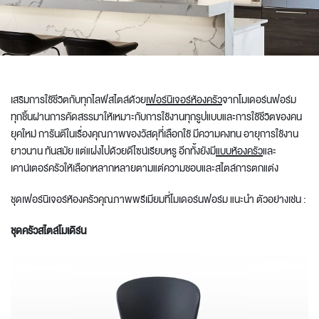
เสริมการ
ใช้ชีวิต
กับ
ทุกไลฟ์สไตล์ด้วย
เฟอร์นิเจอร์ห้องครัว
จากโมเดอร์นฟอร์ม
ทุกชิ้นผ่านการคัดสรรมาให้เหมาะกับการใช้งานทุกรูปแบบและการใช้ชีวิตของคน
ยุคใหม่ การันตีในเรื่องคุณภาพของวัสดุที่เลือกใช้ มีความคงทน อายุการใช้งาน
ยาวนาน ทันสมัย แต่แฝงไปด้วยดีไซน์เรียบหรู อีกทั้งยังมี
แบบห้องครัว
และ
เคาน์เตอร์ครัวให้เลือกหลากหลายตามแต่ความชอบและสไตล์การตกแต่ง
ชุด
เฟอร์นิเจอร์ห้องครัว
คุณภาพพรีเ
มี
ยมที่โมเดอร์นฟอร์ม แนะนำ ตัวอย่างเช่น :
ชุดครัว
สไตล์โมเดิร์น