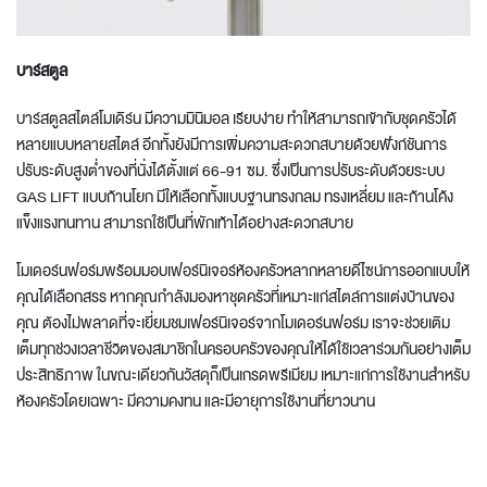
บาร์สตูล
บาร์สตูลสไตล์โมเดิร์น มีความมินิมอล เรียบง่าย ทำให้สามารถเข้ากับ
ชุดครัว
ได้
หลายแบบหลายสไตล์ อีกทั้งยังมีการเพิ่มความสะดวกสบายด้วยฟังก์ชันการ
ปรับระดับสูงต่ำของที่นั่งได้ตั้งแต่ 66-91 ซม. ซึ่งเป็นการปรับระดับด้วยระบบ
GAS LIFT แบบก้านโยก มีให้เลือกทั้งแบบฐานทรงกลม ทรงเหลี่ยม และก้านโค้ง
แข็งแรงทนทาน สามารถใช้เป็นที่พักเท้าได้อย่างสะดวกสบาย
โมเดอร์นฟอร์มพร้อมมอบ
เฟอร์นิเจอร์ห้องครัว
หลากหลายดีไซน์การออกแบบให้
คุณได้เลือกสรร หากคุณกำลังมองหา
ชุดครัว
ที่เหมาะแก่สไตล์การแต่งบ้านของ
คุณ ต้องไม่พลาดที่จะเยี่ยมชมเฟอร์นิเจอร์จากโมเดอร์นฟอร์ม เราจะช่วยเติม
เต็มทุกช่วงเวลาชีวิตของสมาชิกในครอบครัวของคุณให้ได้ใช้เวลาร่วมกันอย่างเต็ม
ประสิทธิภาพ ในขณะเดียวกันวัสดุก็เป็นเกรดพรีเมียม เหมาะแก่การใช้งานสำหรับ
ห้องครัวโดยเฉพาะ มีความคงทน และมีอายุการใช้งานที่ยาวนาน