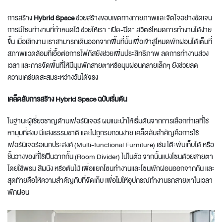
การสร้าง
Hybrid Space
ช่วยสร้างขอบเขตทางกายภาพและจิตใจอย่างชัดเจน
การมีโซนทำงานที่กำหนดไว้ ช่วยให้เรา "เปิด-ปิด" สวิตช์โหมดการทำงานได้ง่าย
ขึ้น เมื่อเลิกงาน เราสามารถเดินออกจากพื้นที่นั้นเพื่อเข้าสู่โหมดพักผ่อนได้เต็มที่
สภาพแวดล้อมที่เอื้อต่อการโฟกัสยังช่วยเพิ่มประสิทธิภาพ ลดการทำงานล่วง
เวลา และการจัดพื้นที่ให้มีมุมพักสายตาหรือมุมผ่อนคลายเล็กๆ ยังช่วยลด
ความเครียดสะสมระหว่างวันได้จริง
เคล็ดลับการสร้าง Hybrid Space ฉบับเริ่มต้น
ในฐานะผู้เชี่ยวชาญด้านเฟอร์นิเจอร์ ผมแนะนำให้เริ่มต้นจากการเลือกทำเลที่ใช่
หามุมที่สงบ มีแสงธรรมชาติ และไม่ถูกรบกวนง่าย เคล็ดลับสำคัญคือการใช้
เฟอร์นิเจอร์อเนกประสงค์ (Multi-functional Furniture) เช่น โต๊ะพับเก็บได้ หรือ
ชั้นวางของที่ใช้เป็นฉากกั้น (Room Divider) ไปในตัว จากนั้นแบ่งโซนด้วยสายตา
โดยใช้พรม สีผนัง หรือต้นไม้ เพื่อแยกโซนทำงานและโซนพักผ่อนออกจากกัน และ
สุดท้ายคือให้ความสำคัญกับที่จัดเก็บ เพื่อไม่ให้อุปกรณ์ทำงานรกสายตาในเวลา
พักผ่อน