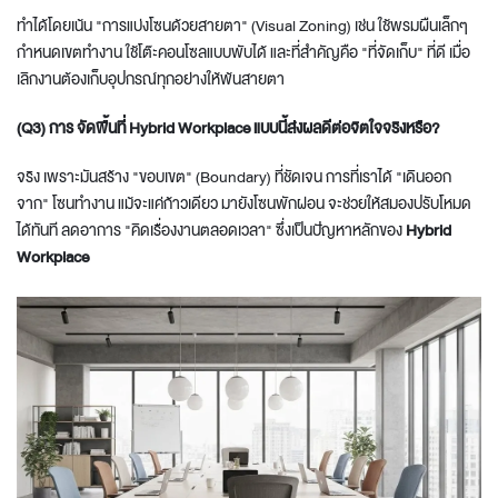
ทำได้โดยเน้น "การแบ่งโซนด้วยสายตา" (Visual Zoning) เช่น ใช้พรมผืนเล็กๆ
กำหนดเขตทำงาน ใช้โต๊ะคอนโซลแบบพับได้ และที่สำคัญคือ "ที่จัดเก็บ" ที่ดี เมื่อ
เลิกงานต้องเก็บอุปกรณ์ทุกอย่างให้พ้นสายตา
(Q3) การ จัดพื้นที่ Hybrid Workplace แบบนี้ส่งผลดีต่อจิตใจจริงหรือ?
จริง เพราะมันสร้าง "ขอบเขต" (Boundary) ที่ชัดเจน การที่เราได้ "เดินออก
จาก" โซนทำงาน แม้จะแค่ก้าวเดียว มายังโซนพักผ่อน จะช่วยให้สมองปรับโหมด
ได้ทันที ลดอาการ "คิดเรื่องงานตลอดเวลา" ซึ่งเป็นปัญหาหลักของ
Hybrid
Workplace