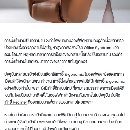
การนั่งทำงานเป็นเวลานาน จะทำให้พนักงานออฟฟิศหลายคนรู้สึกเมื่อยล้าหรือ
ปวดหลัง ซึ่งอาจลุกลามไปสู่ปัญหาสุขภาพอย่างโรค Office Syndrome อีก
ด้วย โดยสาเหตุหลักมาจากการเกร็งตัวของกล้ามเนื้อหลังเป็นเวลานาน รวมถึง
การนั่งทำงานในลักษณะท่าทางของร่างกายที่ไม่ถูกต้อง
ปัจจุบันหลายบริษัทจึงนิยมเลือกใช้เก้าอี้ Ergonomic ในออฟฟิศ เพื่อลดอาการ
เมื่อยล้าให้พนักงานขณะทำงาน เก้าอี้นั่งเพื่อสุขภาพไม่ได้มีแค่เก้าอี้ Ergonomic
อย่างเดียวเท่านั้น เพราะยังมีเก้าอี้อีกแบบใหม่ ที่สามารถบรรเทาอาการเมื่อยได้ดี
เช่นกัน โดยนิยมนำมาติดตั้งในออฟฟิศ สำนักงานกันมากขึ้นในปัจจุบัน นั่นคือ
เก้าอี้ Recliner
ที่ออกแบบมาเพื่อการผ่อนคลายโดยเฉพาะ
หากใครกำลังมองหาเก้าอี้
ตกแต่งออฟฟิศ
กันอยู่ ในบทความนี้ เราจะพาทุกคนไป
ทำความรู้จักกับเก้าอี้ Recliner เก้าอี้โซฟาเบาะนุ่มๆ ที่ช่วยลดอาการปวดเมื่อย
ของคนทำงานได้เป็นอย่างดี ถ้าพร้อมแล้วมาดูกัน