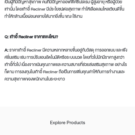
เป็นผู้ที่มีปัญหาสุขภาพ คนที่มีปัญหาออฟฟิศซินโดรม ผู้สูงอายุ หรือผู้ป่วย
เท่านั้น โดยเก้าอี้ Recliner มีประโยชน์ต่อสุขภาพ ทำให้เลือดลมไหลเวียนดีขึ้น
ทำให้กล้ามเนื้อผ่อนคลายได้มากยิ่งขึ้น ขณะใช้งาน
Q: เก้าอี้ Recliner ราคาแพงไหม?
A:
ราคาเก้าอี้ Recliner มีความหลากหลายขึ้นอยู่กับวัสดุ การออกแบบ และฟัง
ค์ชั่นเสริม เช่น การปรับเอนอัตโนมัติหรือระบบนวด โดยทั่วไปมักมีราคาสูงกว่า
เก้าอี้ทั่วไป เนื่องจากเน้นคุณภาพและความสบายที่ช่วยส่งเสริมสุขภาพ อย่างไร
ก็ตาม การลงทุนในเก้าอี้ Recliner ถือเป็นการเพิ่มคุณค่าให้กับการทำงานและ
ความสุขภาพของพนักงานในระยะยาว
Explore Products