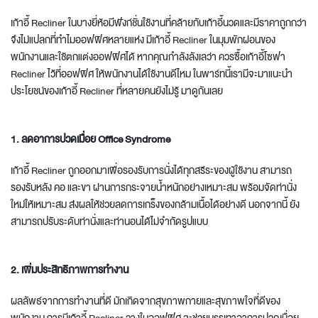
เก้าอี้ Recliner ในบางยี่ห้อมีฟังก์ชั่นใช้งานที่คล้ายกับเก้าอี้นวดและมีราคาถูกกว่า
จึงไม่แปลกที่ทำไมออฟฟิศหลายแห่ง มีเก้าอี้ Recliner ในมุมพักผ่อนของ
พนักงานและใช้
ตกแต่งออฟฟิศ
ได้ หากคุณกำลังลังเลว่า ควรซื้อเก้าอี้โซฟา
Recliner ไว้ที่ออฟฟิศ ให้พนักงานได้ใช้งานดีไหม ในพาร์ทนี้เรามีจะมาแนะนำ
ประโยชน์ของเก้าอี้ Recliner ที่หลายคนยังไม่รู้ มาดูกันเลย
1. ลดอาการปวดเมื่อย Office Syndrome
เก้าอี้ Recliner ถูกออกมาเพื่อรองรับการนั่งได้ทุกสรีระของผู้ใช้งาน สามารถ
รองรับหลัง คอ และขา ผ่านการกระจายน้ำหนักอย่างเหมาะสม พร้อมจัดท่านั่ง
ใหม่ให้เหมาะสม ส่งผลให้ช่วยลดการเกร็งของกล้ามเนื้อได้อย่างดี นอกจากนี้ ยัง
สามารถปรับระดับท่านั่งและท่านอนได้ไม่จำกัดรูปแบบ
2. เพิ่มประสิทธิภาพการทำงาน
ผลลัพธ์จากการทำงานที่ดี มักเกิดจากสุขภาพกายและสุขภาพใจที่ดีของ