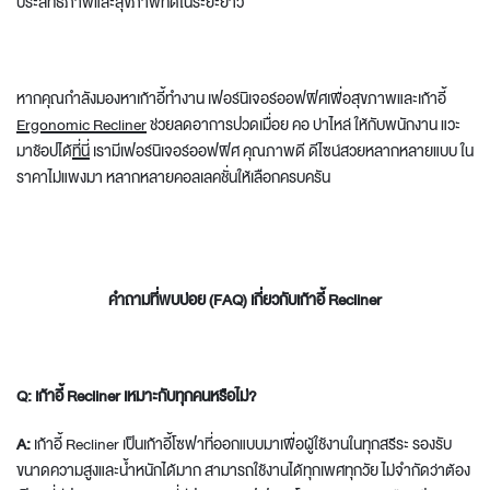
ประสิทธิภาพและสุขภาพที่ดีในระยะยาว
หากคุณกำลังมองหาเก้าอี้ทำงาน
เฟอร์นิเจอร์ออฟฟิศ
เพื่อสุขภาพและเก้าอี้
Ergonomic Recliner
ช่วยลดอาการปวดเมื่อย คอ บ่าไหล่ ให้กับพนักงาน แวะ
มาช้อปได้
ที่นี่
เรามี
เฟอร์นิเจอร์ออฟฟิศ
คุณภาพดี ดีไซน์สวยหลากหลายแบบ ใน
ราคาไม่แพงมา หลากหลายคอลเลคชั่นให้เลือกครบครัน
คำถามที่พบบ่อย (FAQ) เกี่ยวกับเก้าอี้ Recliner
Q: เก้าอี้ Recliner เหมาะกับทุกคนหรือไม่?
A:
เก้าอี้ Recliner เป็นเก้าอี้โซฟาที่ออกแบบมาเพื่อผู้ใช้งานในทุกสรีระ รองรับ
ขนาดความสูงและน้ำหนักได้มาก สามารถใช้งานได้ทุกเพศทุกวัย ไม่จำกัดว่าต้อง