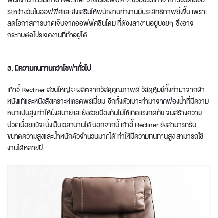
พนักงาน การมีเก้าอี้ Recliner วางในออฟฟิศ จะช่วยบรรเทาอาการปวดเมื่อย
ระหว่างวันในออฟฟิศและส่งเสริมให้พนักงานทำงานมีประสิทธิภาพยิ่งขึ้น เพราะ
ลดโอกาสการบาดเจ็บจากออฟฟิศซินโดม ที่ต้องลางานอยู่บ่อยๆ ซึ่งอาจ
กระทบต่อโปรเจคงานที่ทำอยู่ได้
3. มีความทนทานกว่าโซฟาทั่วไป
เก้าอี้ Recliner ส่วนใหญ่จะผลิตจากวัสดุคุณภาพดี วัสดุหุ้มมีทั้งทำมาจากผ้า
หนังแท้และหนังสังเคราะห์เกรดพรีเมี่ยม อีกทั้งตัวเบาะทำมาจากฟองน้ำที่มีความ
หนาแน่นสูง ทำให้นั่งสบายและยังช่วยป้องกันไม่ให้เกิดแรงกดทับ จนสร้างความ
ปวดเมื่อยแม้จะนั่งเป็นเวลานานได้ นอกจากนี้ เก้าอี้ Recliner ยังสามารถรับ
ขนาดความสูงและน้ำหนักตัวจำนวนมากได้ ทำให้มีความทนทานสูง สามารถใช้
งานได้หลายปี