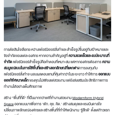
การตัดสินใจเลือกระหว่างเฟอร์นิเจอร์สั่งทำและสำเร็จรูปขึ้นอยู่กับเป้าหมายและ
ข้อจำกัดของแต่ละองค์กร หากความสำคัญอยู่ที่
ความรวดเร็วและงบประมาณที่
จำกัด
เฟอร์นิเจอร์สำเร็จรูปคือคำตอบที่เหมาะสม แต่หากองค์กรต้องการ
ความ
สมบูรณ์แบบในการใช้พื้นที่และสร้างเอกลักษณ์ที่แตกต่าง
การลงทุนกับ
เฟอร์นิเจอร์สั่งทำจะมอบผลตอบแทนที่คุ้มค่ากว่าในระยะยาว ทำให้การ
ออกแบบ
ออฟฟิศขนาดเล็ก
ของคุณไม่เพียงแต่สวยงาม แต่ยังส่งเสริมประสิทธิภาพการ
ทำงานได้อย่างเต็มศักยภาพ
สร้าง "พื้นที่ที่ดี" ที่เป็นมากกว่าแค่ที่ทำงานสวยงาม
Modernform Hybrid
Space
ออกแบบมาเพื่อการ 'พัก. คุย. คิด.' สร้างสมดุลและแรงบันดาลใจ
เปลี่ยนภาพลักษณ์องค์กรและสร้างพื้นที่ที่ทำให้พนักงาน ‘รู้สึกดี’ ตั้งแต่ก้าวแรก