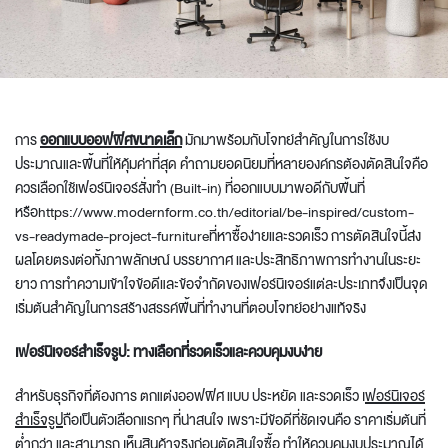
การ
ออกแบบออฟฟิศขนาดเล็ก
มักมาพร้อมกับโจทย์สำคัญในการใช้งบ
ประมาณและพื้นที่ให้คุ้มค่าที่สุด คำถามยอดนิยมที่หลายองค์กรต้องตัดสินใจคือ
ควรเลือกใช้เฟอร์นิเจอร์สั่งทำ (Built-in) ที่ออกแบบมาพอดีกับพื้นที่
หรือhttps://www.modernform.co.th/editorial/be-inspired/custom-
vs-readymade-project-furnitureที่หาซื้อง่ายและรวดเร็ว การตัดสินใจนี้ส่ง
ผลโดยตรงต่อทั้งภาพลักษณ์ บรรยากาศ และประสิทธิภาพการทำงานในระยะ
ยาว การทำความเข้าใจข้อดีและข้อจำกัดของเฟอร์นิเจอร์แต่ละประเภทจึงเป็นจุด
เริ่มต้นสำคัญในการสร้างสรรค์พื้นที่ทำงานที่ตอบโจทย์อย่างแท้จริง
เฟอร์นิเจอร์สำเร็จรูป: ทางเลือกที่รวดเร็วและควบคุมงบง่าย
สำหรับธุรกิจที่ต้องการ ตกแต่งออฟฟิศ แบบ ประหยัด และรวดเร็ว เ
ฟอร์นิเจอร์
สำเร็จรูป
ถือเป็นตัวเลือกแรกๆ ที่น่าสนใจ เพราะมีข้อดีที่ชัดเจนคือ ราคาเริ่มต้นที่
ต่ำกว่า และสามารถ เห็นสินค้าจริงก่อนตัดสินใจซื้อ ทำให้ควบคุมงบประมาณได้