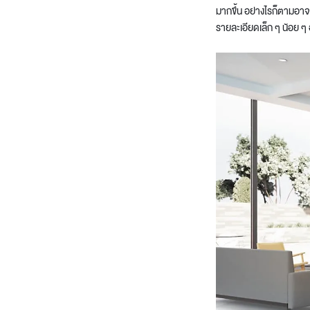
มากขึ้น
อย่างไรก็ตามอาจมี
รายละเอียดเล็ก ๆ น้อย ๆ 