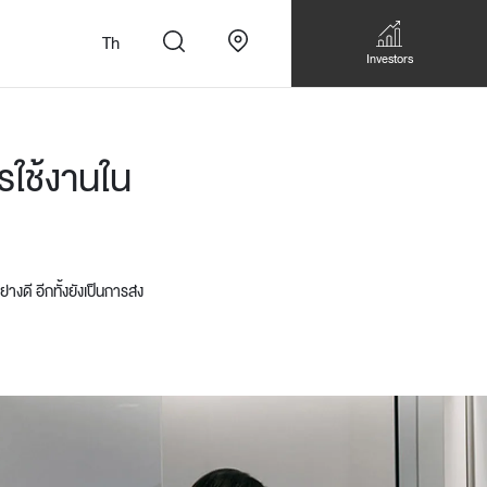
Th
Investors
รใช้งานใน
ดี อีกทั้งยังเป็นการส่ง
n
สั่งทำโซฟาแบบ
Walk-in closet &
Custom Dining Table
 เหมาะกับทุกไลฟ์
Storage
Accessories
Bookshelf & Multimedia
Wall decoration
Walk-in closet