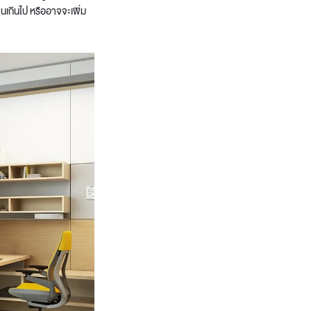
จนเกินไป
หรืออาจจะเพิ่ม