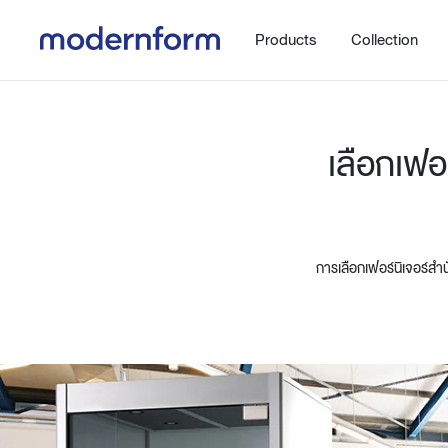
Products
Collection
เลือกเฟอ
การเลือกเฟอร์นิเจอร์สำ
Office
Hybrid Space
Steelcase
Orbix
New!
Work.Move.More
Gaming
Ergonomic chair
Workspace
Adjustable desk
Executive
Working accessories
Meeting & Conference