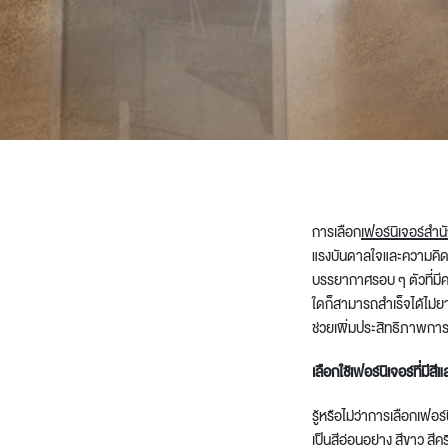
Architectural Hardware
Kitchen Pull Out Basket
Surfacing and Flooring Material
Kitchen Corner Basket
Fire-rated & Decorative Doors
Kitchen Wall Cabinet
Elevator Decoration
Kitchen Base Unit Baske
Kitchen Accessories
การเลือก
เฟอร์นิเจอร์สำน
แรงบันดาลใจและความคิด
บรรยากาศรอบ ๆ ตัว
ที่ม
ใดก็สามารถสำเร็จได้ไม่
ช่วย
เพิ่มประสิทธิภาพก
เลือกใช้เฟอร์นิเจอร์ที่มีส
รู้หรือไม่ว่า
การเลือกเฟอร์น
เป็นสีอ่อนอย่าง สีขาว สีคร