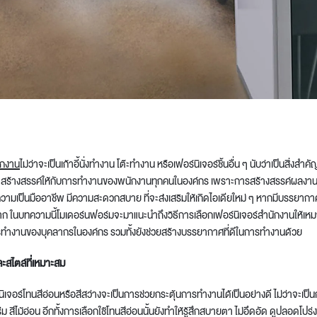
t
ักงาน
ไ
ม่
ว่าจะเป็น
เก้าอี้นั่งทำงาน
โต๊ะทำงาน
หรือเฟอร์นิเจอร์ชิ้นอื่น ๆ นับว่าเป็นสิ่งสำค
สร้างสรรค์ให้กับการทำงานของ
พนักงานทุกคนในองค์กร
เพราะการสร้างสรรค์ผลงานที่ด
ีความเป็นมืออาชีพ มีความสะดวกสบาย ที่จะส่งเสริมให้เกิดไอเดียใหม่ ๆ
หากมีบรรยากาศที
ยาก ในบทความนี้โมเดอร์นฟอร์ม
จะมา
แนะนำ
ถึง
วิธีการเลือก
เฟอร์นิเจอร์สำนักงาน
ให้เห
ารทำงานของ
บุคลากรในองค์กร รวมทั้งยังช่วยสร้างบรรยากาศที่ดีในการทำงานด้วย
ีและสไตล์ที่เหมาะสม
ิเจอร์โทนสีอ่อนหรือสีสว่างจะเป็นการช่วยกระตุ้นการทำงานได้เป็นอย่างดี
ไม่ว่าจะเป็น
ีม สีไม้อ่อน
อีกทั้งการเลือกใช้โทนสีอ่อน
นั้น
ยังทำให้รู้สึกสบายตา
ไม่อึดอัด ดูปลอดโปร่ง 