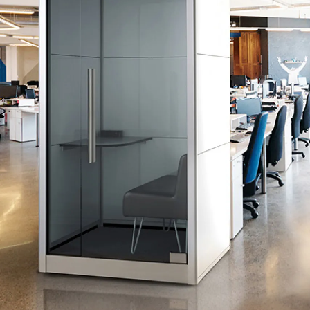
Lounge area
Collaboration space
Storage
Itoki
Ergonomic Recliner
Steelcase
Hardware & Fitting
Higold
Furniture Fitting
Kitchen Tall Unit Basket