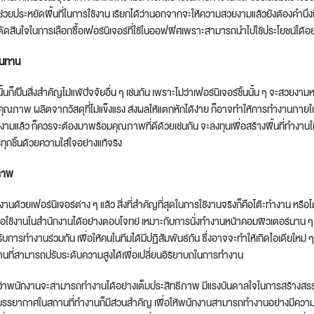
งช่วยประหยัดพื้นที่ในการใช้งาน เรียกได้ว่านอกจากจะให้ความสวยงามแล้วยังต้องคำนึงถ
รตัดสินใจในการเลือกซื้อเฟอร์นิเจอร์ที่ใช้ในออฟฟิศเพราะสามารถนำไปใช้ประโยชน์ได้
่ทนทาน
นก็เป็น
สิ่งสำคัญไม่แพ้ปัจจัยอื่น ๆ
เช่นกัน เพราะไม่ว่าเฟอร์นิเจอร์ชิ้นนั้น ๆ จะสวยงามหร
่มีคุณภาพ
ผลิตจากวัสดุที่ไม่แข็งแรง ส่งผลให้
แตกหักได้ง่าย ก็อาจทำให้การทำงาน
ภายใ
วยงามแล้ว ก็ควรจะต้องมาพร้อมคุณภาพ
ที่ดี
ด้วยเช่นกัน
จะลงทุนเพื่อสร้างพื้นที่ทำงานใ
ทุกชิ้นด้วยความใส่ใจอย่างแท้จริง
ขภาพ
้วยเฟอร์นิเจอร์ต่าง ๆ แล้ว สิ่งที่สำคัญที่สุดในการใช้งานจริงก็คือ
โต๊ะทำงาน
หรือ
โ
พื่อใช้งานในสำนักงานได้อย่างตอบโจทย์ เหมาะกับการนั่งทำงานหน้าคอมพิวเตอร์นาน ๆ
ับการทำงานร่วมกัน เพื่อให้คนในทีมได้มีปฏิสัมพันธ์กัน ซึ่งอาจจะทำให้เกิดไอเดียใหม่
งานที่สามารถปรับระดับความสูงได้เพื่อเปลี่ยนอิริยาบถในการทำงาน
อว่าพนักงานจะสามารถทำงานได้อย่างเต็มประสิทธิภาพ มีแรงบันดาลใจในการสร้างสร
รรยากาศในสถานที่ทำงานก็มีส่วนสำคัญ เพื่อให้พนักงานสามารถทำงานอย่างมีความสุข นั