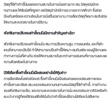
วัสดุที่ใช้ทำเก้าอี้มีผลต่อความสบายในการนั่งอย่างมาก เช่น วัสดุหนังมักจะ
ทนทานและให้สัมผัสที่หรูหรา แต่วัสดุผ้ามักมีการระบายอากาศดีกว่า ซึ่งช่วย
ป้องกันเหงื่อและความร้อนในการนั่งเป็นเวลานาน การเลือกวัสดุที่เหมาะสมจึงช่วย
ให้ความสะดวกสบายในการใช้งาน
ฟังก์ชันการปรับของเก้าอี้เกมมิ่งมีความสำคัญอย่างไร?
ฟังก์ชันการปรับของเก้าอี้เกมมิ่ง เช่น การปรับความสูง, การเอนหลัง, และที่พัก
แขนที่สามารถปรับได้ ทำให้สามารถปรับเก้าอี้ให้เหมาะสมกับสรีระของผู้ใช้งานและ
ท่าทางการนั่งที่ต่างกัน ช่วยให้ความสบายในระหว่างการเล่นเกมที่ยาวนานและลด
ความตึงเครียดในร่างกาย
มีวิธีเลือกซื้อเก้าอี้เกมมิ่งมือสองอย่างไรให้คุ้มค่า?
การเลือก
ติดตั้งเฟอร์นิเจอร์
ซื้อเก้าอี้เกมมิ่งมือสองควรตรวจสอบสภาพของ
เก้าอี้อย่างละเอียด เช่น ตรวจสอบความทนทานของวัสดุที่ใช้ทำเก้าอี้, การทำงาน
ของฟังก์ชันการปรับ, และความสะดวกสบายในการนั่ง ตรวจสอบจากรีวิวหรือคำ
แนะนำจากผู้ที่เคยใช้ก่อนเพื่อให้มั่นใจว่าเก้าอี้ยังคงใช้งานได้ดีและไม่เสียหาย