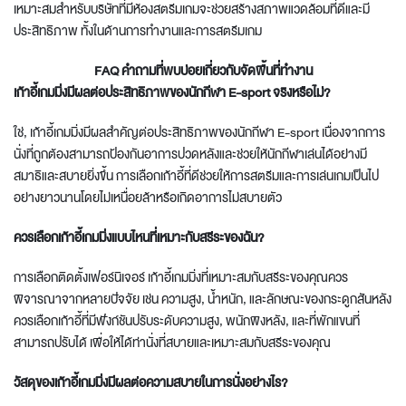
เหมาะสมสำหรับบริษัทที่มีห้องสตรีมเกมจะช่วยสร้างสภาพแวดล้อมที่ดีและมี
ประสิทธิภาพ ทั้งในด้านการทำงานและการสตรีมเกม
FAQ คำถามที่พบบ่อยเกี่ยวกับ
จัดพื้นที่ทำงาน
เก้าอี้เกมมิ่งมีผลต่อประสิทธิภาพของนักกีฬา E-sport จริงหรือไม่?
ใช่, เก้าอี้เกมมิ่งมีผลสำคัญต่อประสิทธิภาพของนักกีฬา E-sport เนื่องจากการ
นั่งที่ถูกต้องสามารถป้องกันอาการปวดหลังและช่วยให้นักกีฬาเล่นได้อย่างมี
สมาธิและสบายยิ่งขึ้น การเลือกเก้าอี้ที่ดีช่วยให้การสตรีมและการเล่นเกมเป็นไป
อย่างยาวนานโดยไม่เหนื่อยล้าหรือเกิดอาการไม่สบายตัว
ควรเลือกเก้าอี้เกมมิ่งแบบไหนที่เหมาะกับสรีระของฉัน?
การเลือก
ติดตั้งเฟอร์นิเจอร์
เก้าอี้เกมมิ่งที่เหมาะสมกับสรีระของคุณควร
พิจารณาจากหลายปัจจัย เช่น ความสูง, น้ำหนัก, และลักษณะของกระดูกสันหลัง
ควรเลือกเก้าอี้ที่มีฟังก์ชันปรับระดับความสูง, พนักพิงหลัง, และที่พักแขนที่
สามารถปรับได้ เพื่อให้ได้ท่านั่งที่สบายและเหมาะสมกับสรีระของคุณ
วัสดุของเก้าอี้เกมมิ่งมีผลต่อความสบายในการนั่งอย่างไร?