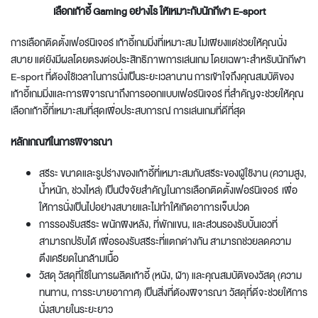
เลือกเก้าอี้ Gaming อย่างไร ให้เหมาะกับนักกีฬา E-sport
การเลือก
ติดตั้งเฟอร์นิเจอร์
เก้าอี้เกมมิ่งที่เหมาะสม ไม่เพียงแต่ช่วยให้คุณนั่ง
สบาย แต่ยังมีผลโดยตรงต่อประสิทธิภาพการเล่นเกม โดยเฉพาะสำหรับนักกีฬา
E-sport ที่ต้องใช้เวลาในการนั่งเป็นระยะเวลานาน การเข้าใจถึงคุณสมบัติของ
เก้าอี้เกมมิ่งและการพิจารณาถึงการ
ออกแบบเฟอร์นิเจอร์
ที่สำคัญจะช่วยให้คุณ
เลือกเก้าอี้ที่เหมาะสมที่สุดเพื่อประสบการณ์ การเล่นเกมที่ดีที่สุด
หลักเกณฑ์ในการพิจารณา
สรีระ ขนาดและรูปร่างของเก้าอี้ที่เหมาะสมกับสรีระของผู้ใช้งาน (ความสูง,
น้ำหนัก, ช่วงไหล่) เป็นปัจจัยสำคัญในการเลือก
ติดตั้งเฟอร์นิเจอร์
เพื่อ
ให้การนั่งเป็นไปอย่างสบายและไม่ทำให้เกิดอาการเจ็บปวด
การรองรับสรีระ พนักพิงหลัง, ที่พักแขน, และส่วนรองรับบั้นเอวที่
สามารถปรับได้ เพื่อรองรับสรีระที่แตกต่างกัน สามารถช่วยลดความ
ตึงเครียดในกล้ามเนื้อ
วัสดุ วัสดุที่ใช้ในการผลิตเก้าอี้ (หนัง, ผ้า) และคุณสมบัติของวัสดุ (ความ
ทนทาน, การระบายอากาศ) เป็นสิ่งที่ต้องพิจารณา วัสดุที่ดีจะช่วยให้การ
นั่งสบายในระยะยาว