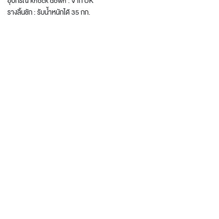
อุปกรณ์ knock down : จาก UK
รางลิ้นชัก : รับน้ำหนักได้ 35 กก.