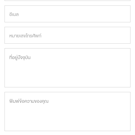
อีเมล
หมายเลขโทรศัพท์