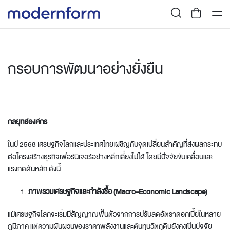
กรอบการพัฒนาอย่างยั่งยืน
กลยุทธ์องค์กร
ในปี 2568 เศรษฐกิจโลกและประเทศไทยเผชิญกับจุดเปลี่ยนสำคัญที่ส่งผลกระทบ
ต่อโครงสร้างธุรกิจเฟอร์นิเจอร์อย่างหลีกเลี่ยงไม่ได้ โดยมีปัจจัยขับเคลื่อนและ
แรงกดดันหลัก ดังนี้
ภาพรวมเศรษฐกิจและกำลังซื้อ (
Macro-Economic Landscape)
แม้เศรษฐกิจโลกจะเริ่มมีสัญญาณฟื้นตัวจากการปรับลดอัตราดอกเบี้ยในหลาย
ภูมิภาค แต่ความผันผวนของราคาพลังงานและต้นทุนวัตถุดิบยังคงเป็นปัจจัย