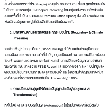
เสี่ยงที่กดดันอัตรากำไร (Margin) ของผู้ประกอบการ ขณะที่เศรษฐกิจไทยเติบโต
ในลักษณะเฉพาะกลุ่ม (K-Shaped Recovery) โดยกลุ่มอสังหาริมทรัพย์ระดับ
บนและพื้นที่สำนักงานเกรดเอ (Premium Office Space) ยังคงมีความต้องการ
เฟอร์นิเจอร์คุณภาพสูงที่เน้นฟังก์ชันและดีไซน์เฉพาะตัว
มาตรฐานด้านสิ่งแวดล้อมและกฎระเบียบใหม่ (
Regulatory & Climate
Pressure)
การก้าวเข้าสู่ "โลกยุคเดือด" (Global Boiling) ทำให้ประเด็นด้านภูมิอากาศ
กลายเป็นมาตรการทางการค้าที่สำคัญ กฎระเบียบอย่างมาตรการปรับคาร์บอน
ก่อนเข้าพรมแดน (CBAM) และข้อกำหนดด้านการเปิดเผยข้อมูลความยั่งยืนที่
เข้มงวดขึ้น (เช่น มาตรฐาน FTSE Russell และแนวทางของ ก.ล.ต.) บีบให้ผู้ผลิต
ต้องปรับเปลี่ยนกระบวนการผลิตสู่คาร์บอนต่ำ และให้ความสำคัญกับแหล่งที่มา
ของวัตถุดิบที่ตรวจสอบย้อนกลับได้ (Traceability) 100%
การเปลี่ยนผ่านสู่ยุคดิจิทัลและปัญญาประดิษฐ์ (
Digital & AI
Transformation)
เทคโนโลยี AI และระบบอัตโนมัติ (Automation) ไม่ได้เป็นเพียงเครื่องมือเพิ่ม