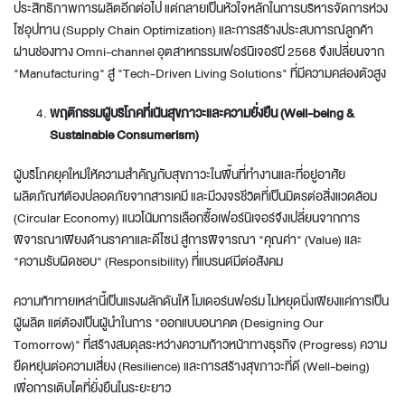
ประสิทธิภาพการผลิตอีกต่อไป แต่กลายเป็นหัวใจหลักในการบริหารจัดการห่วง
โซ่อุปทาน (Supply Chain Optimization) และการสร้างประสบการณ์ลูกค้า
ผ่านช่องทาง Omni-channel อุตสาหกรรมเฟอร์นิเจอร์ปี 2568 จึงเปลี่ยนจาก
"Manufacturing" สู่ "Tech-Driven Living Solutions" ที่มีความคล่องตัวสูง
พฤติกรรมผู้บริโภคที่เน้นสุขภาวะและความยั่งยืน (
Well-being &
Sustainable Consumerism)
ผู้บริโภคยุคใหม่ให้ความสำคัญกับสุขภาวะในพื้นที่ทำงานและที่อยู่อาศัย
ผลิตภัณฑ์ต้องปลอดภัยจากสารเคมี และมีวงจรชีวิตที่เป็นมิตรต่อสิ่งแวดล้อม
(Circular Economy) แนวโน้มการเลือกซื้อเฟอร์นิเจอร์จึงเปลี่ยนจากการ
พิจารณาเพียงด้านราคาและดีไซน์ สู่การพิจารณา "คุณค่า" (Value) และ
"ความรับผิดชอบ" (Responsibility) ที่แบรนด์มีต่อสังคม
ความท้าทายเหล่านี้เป็นแรงผลักดันให้ โมเดอร์นฟอร์ม ไม่หยุดนิ่งเพียงแค่การเป็น
ผู้ผลิต แต่ต้องเป็นผู้นำในการ "ออกแบบอนาคต (Designing Our
Tomorrow)" ที่สร้างสมดุลระหว่างความก้าวหน้าทางธุรกิจ (Progress) ความ
ยืดหยุ่นต่อความเสี่ยง (Resilience) และการสร้างสุขภาวะที่ดี (Well-being)
เพื่อการเติบโตที่ยั่งยืนในระยะยาว