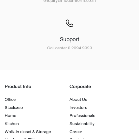
enquiry@modernform.co.th
Support
Call center 0 2094 9999
Product Info
Corporate
Office
About Us
Steelcase
Investors
Home
Professionals
Kitchen
Sustainability
Walk-in closet & Storage
Career