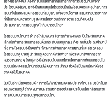
สร้างสรรค์สังคม โครงการนี้เป็นโอกาสที่ดีในการทำกิจกรรมร่วมกันเพื่อทำ
ประโยชน์ต่อสังคม เราจึงได้สนับสนุนให้โรงเรียนได้มีเฟอร์นิเจอร์และอุปกรณ์การ
เรียนที่ใช้ในห้องสมุด ห้องเรียนที่สมบูรณ์ เพื่อขยายโอกาส เสริมสร้างบรรยากาศ
ที่ดีในการค้นคว้าความรู้ ส่งเสริมให้เยาวชนรักการอ่าน รวมถึงแบ่งปัน
ประสบการณ์การเรียนรู้ที่ดีให้กับเยาวชนไทย”
โรงเรียนบ้านไทยทวี อำเภอโกสัมพีนคร จังหวัดกำแพงเพชร เป็นโรงเรียนขนาด
เล็ก เปิดทําการเรียนการสอนตั้งแต่ระดับชั้นอนุบาล 2 ถึงระดับชั้นประถมศึกษาปี
ที่ 6 ทางโรงเรียนจึงได้จัดทํา “โครงการพัฒนาอาคารสถานที่และสิ่งแวดล้อม
โรงเรียนน่าดู น่าอยู่ น่าเรียนรู้ ด้วยภาคีเครือข่าย” เพื่อระดมทรัพยากรจาก
หน่วยงานต่าง ๆ โดยมุ่งหวังให้นักเรียนในชนบทได้รับโอกาสเท่าเทียมนักเรียนใน
ชุมชนเมือง ส่งเสริมให้นักเรียนมีพัฒนาการ มีทักษะชีวิตให้เป็นพลเมืองที่ดีของ
ชาติต่อไปในอนาคต
นับเป็นอีกหนึ่งกิจกรรมดี ๆ ที่การไฟฟ้าฝ่ายผลิตแห่งประเทศไทย และบริษัท โมเด
อร์นฟอร์มกรุ๊ป จำกัด (มหาชน) ร่วมสร้างรอยยิ้ม และประโยชน์ให้แก่สังคมด้วย
การสนับสนุนการเรียนรู้ของเยาวชนไทย