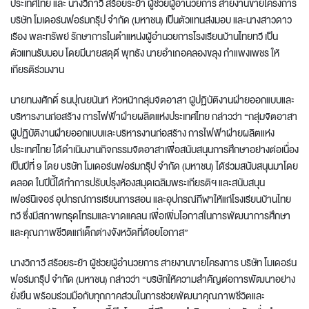
ประเทศไทย และ นางวิภาวี สร้อยระย้า ผู้ช่วยผู้อำนวยการ สายงานขายโครงการ
บริษัท โมเดอร์นฟอร์มกรุ๊ป จำกัด (มหาชน) เป็นตัวแทนส่งมอบ และนางสาวดาว
เรือง พละทรัพย์ รักษาการในตําแหน่งผู้อํานวยการโรงเรียนบ้านไทยทวี เป็น
ตัวแทนรับมอบ โดยมีนายสดุดี พุทธัง นายอำเภอคลองขลุง กำแพงเพชร ให้
เกียรติร่วมงาน
นายทนงศักดิ์ ธนปุณยนันท์ หัวหน้ากลุ่มจิตอาสา ผู้ปฏิบัติงานฝ่ายออกแบบและ
บริหารงานก่อสร้าง การไฟฟ้าฝ่ายผลิตแห่งประเทศไทย กล่าวว่า “กลุ่มจิตอาสา
ผู้ปฏิบัติงานฝ่ายออกแบบและบริหารงานก่อสร้าง การไฟฟ้าฝ่ายผลิตแห่ง
ประเทศไทย ได้ดำเนินงานกิจกรรมจิตอาสาเพื่อสนับสนุนการศึกษาอย่างต่อเนื่อง
เป็นปีที่ 9 โดย บริษัท โมเดอร์นฟอร์มกรุ๊ป จำกัด (มหาชน) ได้ร่วมสนับสนุนมาโดย
ตลอด ในปีนี้ได้ทำการปรับปรุงห้องสมุดเฉลิมพระเกียรติฯ และสนับสนุน
เฟอร์นิเจอร์ อุปกรณ์การเรียนการสอน และอุปกรณ์กีฬาให้แก่โรงเรียนบ้านไทย
ทวี ซึ่งมีสภาพทรุดโทรมและขาดแคลน เพื่อเพิ่มโอกาสในการพัฒนาการศึกษา
และคุณภาพชีวิตแก่เด็กต่างจังหวัดที่ด้อยโอกาส”
นางวิภาวี สร้อยระย้า ผู้ช่วยผู้อำนวยการ สายงานขายโครงการ บริษัท โมเดอร์น
ฟอร์มกรุ๊ป จำกัด (มหาชน) กล่าวว่า “บริษัทให้ความสำคัญต่อการพัฒนาอย่าง
ยั่งยืน พร้อมร่วมมือกับทุกภาคส่วนในการช่วยพัฒนาคุณภาพชีวิตและ