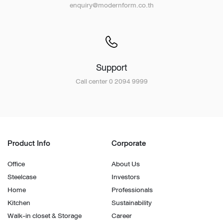
enquiry@modernform.co.th
Support
Call center 0 2094 9999
Product Info
Corporate
Office
About Us
Steelcase
Investors
Home
Professionals
Kitchen
Sustainability
Walk-in closet & Storage
Career