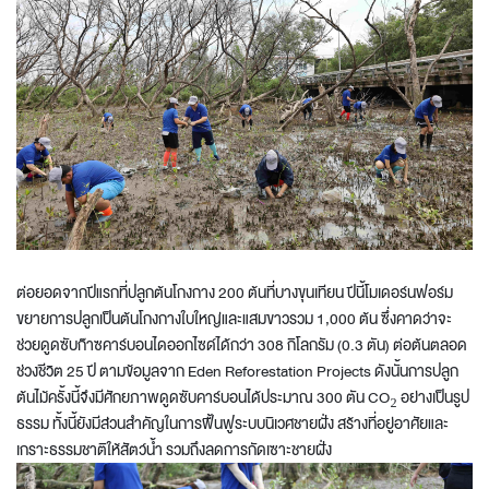
ต่อยอดจากปีแรกที่ปลูกต้นโกงกาง 200 ต้นที่บางขุนเทียน ปีนี้โมเดอร์นฟอร์ม
ขยายการปลูกเป็นต้นโกงกางใบใหญ่และแสมขาวรวม 1,000 ต้น ซึ่งคาดว่าจะ
ช่วยดูดซับก๊าซคาร์บอนไดออกไซด์ได้กว่า 308 กิโลกรัม (0.3 ตัน) ต่อต้นตลอด
ช่วงชีวิต 25 ปี ตามข้อมูลจาก Eden Reforestation Projects ดังนั้นการปลูก
ต้นไม้ครั้งนี้จึงมีศักยภาพดูดซับคาร์บอนได้ประมาณ 300 ตัน CO₂ อย่างเป็นรูป
ธรรม ทั้งนี้ยังมีส่วนสำคัญในการฟื้นฟูระบบนิเวศชายฝั่ง สร้างที่อยู่อาศัยและ
เกราะธรรมชาติให้สัตว์น้ำ รวมถึงลดการกัดเซาะชายฝั่ง