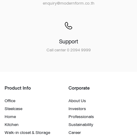
enquiry@modernform.co.th
Support
Call center 0 2094 9999
Product Info
Corporate
Office
About Us
Steelcase
Investors
Home
Professionals
Kitchen
Sustainability
Walk-in closet & Storage
Career