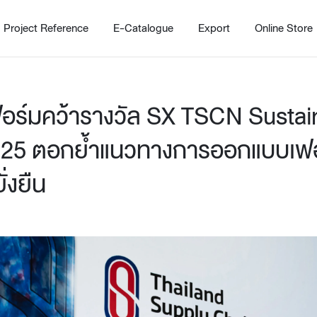
Project Reference
E-Catalogue
Export
Online Store
อร์มคว้ารางวัล SX TSCN Sustain
25 ตอกย้ำแนวทางการออกแบบเฟอร
ั่งยืน
Home
Working Design Solution
Kitche
บริการ
New!
Custom
Living room
Kitchens
สไตล์
Dining room
Kitchen 
Bedroom
Barstool
Wordrobe
Trolley