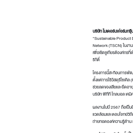
Architectural Hardware
Kitchen Pull Out Basket
Surfacing and Flooring Material
Kitchen Corner Basket
Fire-rated & Decorative Doors
Kitchen Wall Cabinet
Elevator Decoration
Kitchen Base Unit Baske
บริษัท โมเดอร์นฟอร์มกรุ
Kitchen Accessories
“Sustainable Product D
Network (TSCN) ในงาน
เพื่อเชิดชูเกียรติองค์กรท
ริกิติ์
โครงการนี้สะท้อนการพัฒ
ตั้งแต่การใช้วัสดุรีไซ
ช่วยลดของเสียและยืดอายุ
บริษัท พีทีที โกลบอล เคม
ผลงานในปี 2567 ถือเป็นอ
แวดล้อมและตอบโจทย์วิถีก
ถ่ายทอดองค์ความรู้ด้าน 