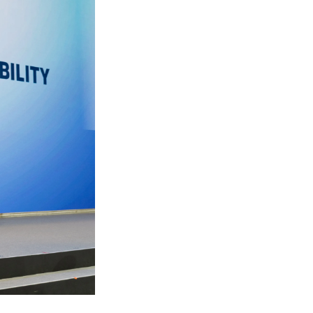
Wardrobe
Partition & Sliding Door