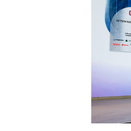
Lounge area
Collaboration space
Storage
Itoki
Ergonomic Recliner
Steelcase
Hardware & Fitting
Higold
Furniture Fitting
Kitchen Tall Unit Basket