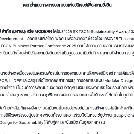
ตอกย้ำแนวทางการออกแบบเฟอร์นิเจอร์เพื่อความยั่งยืน
t
๊ป จำกัด (มหาชน) หรือ
MODERN
ได้รับรางวัล SX TSCN Sustainability Award 2
evelopment – ออกแบบเพื่อโลก เพื่อคน เพื่ออนาคต” ซึ่งจัดโดยเครือข่าย Thaila
 TSCN Business Partner Conference 2025 ภายใต้ความร่วมมือกับ SUSTAI
ี่ดำเนินธุรกิจโดยคำนึงถึงความยั่งยืนอย่างเป็นรูปธรรม เมื่อวันที่ 4 ตุลาคมที่ผ่านมา ณ 
นาอย่างต่อเนื่องของโมเดอร์นฟอร์มในการออกแบบและผลิตเฟอร์นิเจอร์ ภายใต้แนว
เคิล (PCR, LLDPE และวัสดุเหลือใช้จากอุตสาหกรรม) การออกแบบแบบ Modular Design 
การใช้งาน ไปจนถึงการพัฒนานวัตกรรมวัสดุหมุนเวียนเชิงพาณิชย์ โดยร่วมมือกับพัน
ิคอล จำกัด (มหาชน) (PTTGC) เพื่อยกระดับการออกแบบเฟอร์นิเจอร์ให้ยั่งยืนในทุกมิติ
ีกก้าวสำคัญที่แสดงถึงความมุ่งมั่นของโมเดอร์นฟอร์มในการสร้างสรรค์ผลิตภัณฑ์ที่
ารใช้ชีวิตจริงของผู้บริโภค พร้อมทั้งขยายความร่วมมือในห่วงโซ่อุปทาน (Supply Ch
Design for Sustainability ให้กับคู่ค้าและพันธมิตรในอุตสาหกรรม