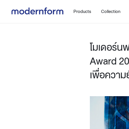
Products
Collection
โมเดอร์นฟ
Award 20
เพื่อความย
Office
Hybrid Space
Steelcase
Orbix
New!
Work.Move.More
Gaming
Ergonomic chair
Workspace
Adjustable desk
Executive
Working accessories
Meeting & Conference