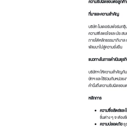
ความรับผิดชอบต่อลูกค้าแ
Lounge area
Collaboration space
ที่มาและความสำคัญ
Storage
บริษัท โมเดอร์นฟอร์มกรุ๊
Itoki
ความพึงพอใจและประสบการณ
ภายใต้หลักธรรมาภิบาล แล
พัฒนาไปสู่ความยั่งยืน
แนวทางในการดำเนินธุรกิ
Ergonomic Recliner
Steelcase
บริษัทฯ ให้ความสำคัญกั
ษัทฯ และใช้ร่วมกับหน่
คำนึงถึงความรับผิดชอบต่
หลักการ
Hardware & Fitting
Higold
ความซื่อสัตย์และโ
ชั่นต่าง ๆ จะต้อง
Furniture Fitting
Kitchen Tall Unit Basket
ความปลอดภัย
ธุ