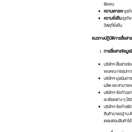
Architectural Hardware
Kitchen Pull Out Basket
ชัดเจน
ความเคารพ
ธุรกิ
Surfacing and Flooring Material
Kitchen Corner Basket
ความยั่งยืน
ธุรกิจ
Fire-rated & Decorative Doors
Kitchen Wall Cabinet
วัสดุที่ยั่งยืน
Elevator Decoration
Kitchen Base Unit Baske
Kitchen Accessories
แนวทางปฏิบัติการสื่อส
การสื่อสารข้อมูล
บริษัทฯ สื่อสารข้
ของคณะกรรมการคุ
บริษัทฯ มุ่งเน้นกา
ผลิต และสามารถอ่า
บริษัทฯ จัดทำฉลา
ละเอียดต่าง ๆ ได้
บริษัทฯ จัดทำสติ
สินค้ามาตรฐาน ติด
เคลมซ่อมสินค้าได