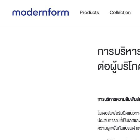
Products
Collection
การบริหาร
ต่อผู้บริโ
Office
Hybrid Space
Steelcase
Orbix
New!
การบริหารความสัมพันธ์ก
Work.Move.More
Gaming
Ergonomic chair
โมเดอร์นฟอร์มยึดแนวทางเช
Workspace
Adjustable desk
ประสบการณ์ที่เป็นเลิศและ
Executive
Working accessories
ความผูกพันกับแบรนด์ แต
Meeting & Conference