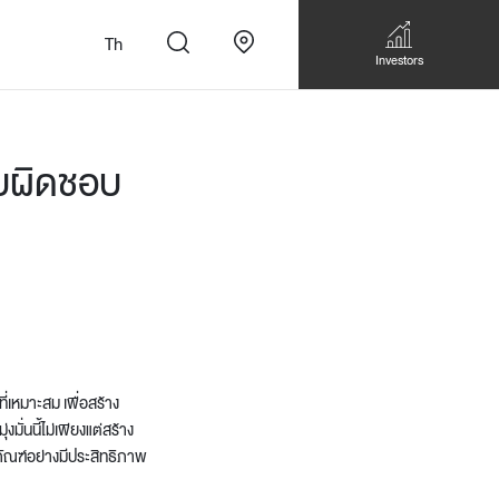
Th
Investors
ับผิดชอบ
n
สั่งทำโซฟาแบบ
Walk-in closet &
Custom Dining Table
 เหมาะกับทุกไลฟ์
Storage
ี่เหมาะสม เพื่อสร้าง
Accessories
Bookshelf & Multimedia
ั่นนี้ไม่เพียงแต่สร้าง
ภัณฑ์อย่างมีประสิทธิภาพ
Wall decoration
Walk-in closet