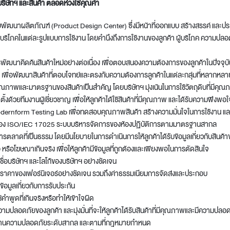
บริษัทฯ และสินค้า ตลอดห่วงโซ่คุณค่า
่ายพัฒนาผลิตภัณฑ์ (Product Design Center) ซึ่งมีหน้าที่ออกแบบ สร้างสรรค์ และปร
ผู้บริโภคในแต่ละรูปแบบการใช้งาน โดยคำนึงถึงการใช้งานของลูกค้า ผู้บริโภค ควา
รพัฒนาคิดค้นสินค้าใหม่อย่างต่อเนื่อง เพื่อตอบสนองความต้องการของลูกค้าในปัจจุบัน
 เพื่อพัฒนาสินค้าที่ตอบโจทย์และตรงกับความต้องการลูกค้าในแต่ละกลุ่มที่หลากหลา
คุณภาพและมาตรฐานของสินค้าเป็นสำคัญ โดยบริษัทฯ มุ่งเน้นในการใช้วัตถุดิบที่มีคุณภ
งด้วยทีมงานผู้เชี่ยวชาญ เพื่อให้ลูกค้าได้ใช้สินค้าที่มีคุณภาพ และได้รับความพึงพอ
Modernform Testing Lab เพื่อทดสอบคุณภาพสินค้า สร้างความมั่นใจในการใช้งาน และสร้
บรอง ISO/IEC 17025 ระบบบริหารจัดการของห้องปฏิบัติการตามมาตรฐานสากล
การตลาดที่เป็นธรรม โดยมีนโยบายในการดำเนินการให้ลูกค้าได้รับข้อมูลเกี่ยวกับสินค้าขอ
อ หรือโฆษณาเกินจริง เพื่อให้ลูกค้ามีข้อมูลที่ถูกต้องและเพียงพอในการตัดสินใจ
ื่อบริษัทฯ และโลโก้ของบริษัทฯ อย่างชัดเจน
ราคาของเฟอร์นิเจอร์อย่างชัดเจน รวมถึงค่าธรรมเนียมการจัดส่งและประกอบ
้อมูลเกี่ยวกับการรับประกัน
คำพูดที่เกินจริงหรือทำให้เข้าใจผิด
ความปลอดภัยของลูกค้า และมุ่งมั่นที่จะให้ลูกค้าได้รับสินค้าที่มีคุณภาพและมีควา
บด้านความปลอดภัยระดับสากล และตามที่กฎหมายกำหนด