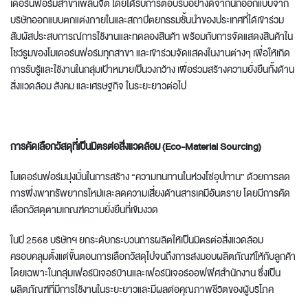
เดอร์นฟอร์มสาขาเพลินจิต โดยได้รับการตอบรับอย่างดีจากนักออกแบบจาก
บริษัทออกแบบตกแต่งภายในและสถาปัตยกรรมชั้นนำของประเทศที่ได้เข้าร่วม
สัมผัสประสบการณ์การใช้งานและทดลองสินค้า พร้อมกับการจัดแสดงสินค้าใน
โชว์รูมของโมเดอร์นฟอร์มทุกสาขา และเข้าร่วมจัดแสดงในงานต่างๆ เพื่อให้เกิด
การรับรู้และใช้งานในกลุ่มเป้าหมายเป็นวงกว้าง เพื่อร่วมสร้างความยั่งยืนทั้งด้าน
สิ่งแวดล้อม สังคม และเศรษฐกิจ ในระยะยาวต่อไป
การคัดเลือกวัสดุที่เป็นมิตรต่อสิ่งแวดล้อม (Eco-Material Sourcing)
โมเดอร์นฟอร์มมุ่งมั่นในการสร้าง “ความทนทานในห่วงโซ่อุปทาน” ด้วยการลด
การพึ่งพาทรัพยากรใหม่และลดความเสี่ยงด้านสารเคมีอันตราย โดยมีการคัด
เลือกวัสดุตามเกณฑ์ความยั่งยืนที่เข้มงวด
ในปี 2568 บริษัทฯ ยกระดับกระบวนการผลิตให้เป็นมิตรต่อสิ่งแวดล้อม
ครอบคลุมตั้งแต่ขั้นตอนการเลือกวัสดุไปจนถึงการส่งมอบผลิตภัณฑ์ให้กับลูกค้า
โดยเฉพาะในกลุ่มเฟอร์นิเจอร์บ้านและเฟอร์นิเจอร์ออฟฟิศสำนักงาน ซึ่งเป็น
ผลิตภัณฑ์ที่มีการใช้งานในระยะยาวและมีผลต่อคุณภาพชีวิตของผู้บริโภค