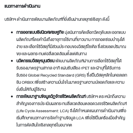
แนวทางการดำเนินงาน
บริษัทฯ ดำเนินการพัฒนาผลิตภัณฑ์ที่ยั่งยืนผ่านกลยุทธ์เชิงรุก ดังนี้
การออกแบบเชิงนิเวศเศรษฐกิจ
มุ่งเน้นการคัดเลือกวัตถุดิบและออกแบบ
ผลิตภัณฑ์โดยคำนึงถึงอายุการใช้งานที่ยาวนาน การถอดซ่อมบำรุงได้
ง่าย และเลือกใช้วัสดุที่มีส่วนประกอบของวัสดุรีไซเคิล ซึ่งช่วยลดปริมาณ
ขยะและผลกระทบต่อสิ่งแวดล้อมตั้งแต่ต้นทาง
นวัตกรรมวัสดุหมุนเวียน
พัฒนาผลิตภัณฑ์ผ่านการเลือกใช้วัสดุที่ได้
รับรองมาตรฐานสากล อาทิ แผ่นซับเสียง rPET และผ้าบุที่ได้รับการ
รับรอง Global Recycled Standard (GRS) ซึ่งเป็นวัสดุหลักในคอลเลก
ชัน ORBIX เพื่อสร้างความมั่นใจในมาตรฐานความปลอดภัยและความ
ยั่งยืนให้กับผู้ใช้งาน
การพัฒนาฐานข้อมูลวัฏจักรชีวิตผลิตภัณฑ์
บริษัทฯ ตระหนักถึงความ
สำคัญของการประเมินผลกระทบสิ่งแวดล้อมตลอดวงจรชีวิตผลิตภัณฑ์
(Life Cycle Assessment: LCA) จึงได้กำหนดแผนการดำเนินงานเพื่อ
เริ่มศึกษาแนวทางการจัดทำฐานข้อมูล LCA เพื่อใช้เป็นเครื่องมือสำคัญ
ในการตัดสินใจเชิงกลยุทธ์ในอนาคต