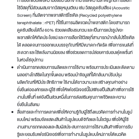
การออกแบบเพื่อความยั่งยืน นอกจากนี้ ยังให้ความสำคัญกับการเลือก
ใช้วัสดุที่มีส่วนผสมจากวัสดุหมุนเวียน เช่น วัสดุดูดซับเสียง (Acoustic
Screen) ที่ผลิตจากพลาสติกรีไซเคิล (Recycled polyethylene
terephthalate : rPET) ที่ใช้ในการผลิตขวดน้ำพลาสติก โดยสามารถ
ดูดซับเสียงได้ถึง 60% ช่วยลดเสียงรบกวน และเป็นการแปรรูปขยะ
พลาสติกให้เกิดประโยชน์ และการเลือกใช้วัสดุที่สามารถนำกลับไปรีไซเคิล
ได้ ตลอดจนการออกแบบบรรจุภัณฑ์ให้มีขนาดกะทัดรัด เพื่อการขนส่งที่
สะดวก และใช้พลังงานน้อยลง เพื่อช่วยลดการปล่อยคาร์บอนฟุตพริ้นท์
ในห่วงโซ่อุปทาน
ดำเนินการทดสอบการผลิตและการใช้งาน พร้อมการประเมินและติดตาม
ผลอย่างใกล้ชิดในทุกขั้นตอน พร้อมนำข้อมูลที่ได้กลับมาปรับปรุง
ผลิตภัณฑ์ให้มีประสิทธิภาพ ใช้งานได้ยาวนาน และสร้างคุณค่าอย่าง
ยั่งยืนต่อองค์กรและผู้ใช้ เพื่อให้เฟอร์นิเจอร์นี้ไม่เพียงเป็นสินค้าเพื่อการใช้
งานในพื้นที่ แต่ยังเป็นส่วนหนึ่งในการส่งเสริมคุณภาพชีวิตและความ
ยั่งยืนในสังคม
สื่อสารและทำการตลาดเพื่อให้ความรู้กับผู้ใช้ถึงแนวคิดการทำงานในรูป
แบบใหม่ พร้อมจัดแสดงสินค้าในรูปแบบดิจิทัลและในโชว์รูม เพื่อให้ผู้ใช้
งานสามารถทดลองและสัมผัสประสบการณ์การใช้งานสินค้าเพื่อการรับ
รู้และยอมรับเฟอร์นิเจอร์เพื่อการทำงานในรูปแบบใหม่ภายใต้แนวคิด