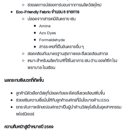
ช่วยลดการปล่อยคาร์บอนจากการผลิตวัสดุใหม่
Eco-Friendly Fabric จำนวน 8 รายการ
ปลอดจากสารเคมีอันตราย เช่น
Amine
Azo Dyes
Formaldehyde
สารระเหยที่เป็นอันตรายอื่น ๆ
สอดคล้องกับมาตรฐานสุขภาพและสิ่งแวดล้อมสากล
เหมาะสำหรับผลิตภัณฑ์ที่ใช้ในอาคาร เช่น บ้าน ออฟฟิศ โรง
พยาบาล โรงเรียน
ผลกระทบเชิงบวกที่เกิดขึ้น
ลูกค้ามีตัวเลือกวัสดุที่ปลอดภัยและดีต่อสิ่งแวดล้อมเพิ่มขึ้น
ช่วยเสริมความเชื่อมั่นให้กับลูกค้าองค์กรที่มีนโยบายด้าน ESG
ยกระดับภาพลักษณ์องค์กรว่าเป็นผู้นำด้านวัสดุยั่งยืนในอุตสาหกรรม
เฟอร์นิเจอร์
ความคืบหน้าสู่เป้าหมายปี 2569