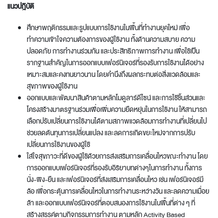
แนวปฎิบัติ
ศึกษาพฤติกรรมและรูปแบบการใช้งานในพื้นที่ทำงานยุคใหม่ เพื่อ
ทำความเข้าใจความต้องการของผู้ใช้งาน ทั้งด้านความสบาย ความ
ปลอดภัย การทำงานร่วมกัน และประสิทธิภาพการทำงาน เพื่อใช้เป็น
รากฐานสำคัญในการออกแบบเฟอร์นิเจอร์ที่รองรับการใช้งานได้อย่าง
เหมาะสมและคงทนยาวนาน โดยคำนึงถึงผลกระทบต่อสิ่งแวดล้อมและ
สุขภาพของผู้ใช้งาน
ออกแบบและพัฒนาสินค้าตามหลักโมดูลาร์ดีไซน์ และการใช้ชิ้นส่วนและ
โครงสร้างมาตรฐานร่วมเพื่อเพิ่มความยืดหยุ่นในการใช้งาน ให้สามารถ
เลือกปรับเปลี่ยนการใช้งานได้ตามสภาพแวดล้อมการทำงานที่เปลี่ยนไป
ช่วยลดต้นทุนการเปลี่ยนแปลง และลดการเกิดขยะใหม่จากการปรับ
เปลี่ยนการใช้งานของผู้ใช้
ใส่ใจสุขภาวะที่ดีของผู้ใช้ด้วยการส่งเสริมการเคลื่อนไหวขณะทำงาน โดย
การออกแบบเฟอร์นิเจอร์ที่รองรับอิริยาบทต่างๆในการทำงาน ทั้งการ
นั่ง-พิง-ยืน และเฟอร์นิเจอร์ที่ส่งเสริมการเคลื่อนไหว เช่น เฟอร์นิเจอร์มี
ล้อ เพื่อกระตุ้นการเคลื่อนไหวในการทำงานระหว่างวัน และลดความเมื่อย
ล้า และออกแบบเฟอร์นิเจอร์ที่ตอบสนองการใช้งานในพื้นที่ต่าง ๆ ที่
สร้างสรรค์ตามกิจกรรมการทำงาน ตามหลัก Activity Based