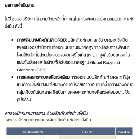
ผลการดำเนินงาน
ในปี 2568 บริษัทฯ มีความก้าวหน้าที่สำคัญในการพัฒนานวัตกรรมผลิตภัณฑ์ที่
ยั่งยืน ดังนี้
การพัฒนาผลิตภัณฑ์
ORBIX
ผลิตภัณฑ์คอลเลกชัน ORBIX ซึ่งเป็น
เฟอร์นิเจอร์สำนักงานที่ออกแบบตามแนวคิดสุขภาวะได้รับการพัฒนา
โดยใช้วัสดุที่มีส่วนประกอบของวัสดุรีไซเคิล (rPET) สูงถึงร้อยละ 60 ใน
แผ่นซับเสียง และใช้ผ้าบุที่ได้รับรองมาตรฐาน Global Recycled
Standard (GRS)
การลดผลกระทบต่อสิ่งแวดล้อม
การออกแบบผลิตภัณฑ์ ORBIX ที่มุ่ง
เน้นความยั่งยืนส่งผลให้ผลิตภัณฑ์มีรอยเท้าคาร์บอนที่ต่ำกว่าผลิตภัณฑ์
กลุ่มเดียวกันในตลาด ซึ่งเป็นการลดผลกระทบต่อสิ่งแวดล้อมอย่างเป็น
รูปธรรม
ตารางเป้าหมายการยกระดับผลิตภัณฑ์อย่างยั่งยืน