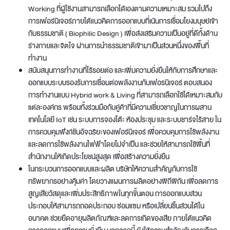
Working ที่ผู้ใช้งานสามารถเลือกได้เองตามความเหมาะสม รวมไปถึง
การเฟอร์นิเจอร์ภายใต้แนวคิดการออกแบบที่เน้นการเชื่อมโยงมนุษย์เข้า
กับธรรมชาติ ( Biophilic Design ) เพื่อส่งเสริมความเป็นอยู่ที่ดีทั้งด้าน
ร่างกายและจิตใจ ผ่านการนำธรรมชาติเข้ามาเป็นส่วนหนึ่งของพื้นที่
ทำงาน
สนับสนุนการทำงานที่ไร้รอยต่อ และเพิ่มความยั่งยืนให้กับการศึกษาและ
ออกแบบระบบรองรับการเชื่อมต่อพลังงานกับเฟอรนิเจอร์ ตอบสนอง
การทำงานแบบ Hybrid work & Living ที่สามารถเลือกใช้ได้เหมาะสมกับ
แต่ละองค์กร พร้อมทั้งร่วมมือกับคู่ค้าที่มีความเชี่ยวชาญในการผสาน
เทคโนโลยี IoT เช่น ระบบการจองโต๊ะ ห้องประชุม และระบบชาร์จไร้สาย ใน
การควบคุมฟังก์ชันอัจฉริยะของเฟอร์นิเจอร์ เพื่อควบคุมการใช้พลังงาน
และลดการใช้พลังงานไฟฟ้าโดยไม่จำเป็น และช่วยให้สามารถใช้พื้นที่
สำนักงานให้เกิดประโยชน์สูงสุด เพื่อสร้างความยั่งยืน
ในกระบวนการออกแบบและผลิต บริษัทให้ความสำคัญกับการใช้
ทรัพยากรอย่างคุ้มค่า โดยวางแผนการผลิตอย่างพิถีพิถัน เพื่อลดการ
สูญเสียวัสดุและเพิ่มประสิทธิภาพในทุกขั้นตอน การออกแบบส่วน
ประกอบให้สามารถถอดประกอบ ซ่อมแซม หรือเปลี่ยนชิ้นส่วนได้ใน
อนาคต ช่วยยืดอายุผลิตภัณฑ์และลดการเกิดของเสีย ภายใต้แนวคิด