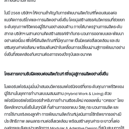
สะท้อนความสำเร็จนี้
ในปี 2568 บริษัทฯ ให้ความสำคัญกับการพัฒนาผลิตภัณฑ์ที่ตอบสนองต่อ
แนวคิดการบริโภคและการผลิตอย่างยั่งยืน โดยมุ่งสร้างสรรค์นวัตกรรมที่ช่วยยก
ระดับคุณภาพชีวิตของผู้ใช้งานอย่างรอบด้าน ภายใต้มาตรฐานการผลิตระดับ
สากล บริษัทฯ ผสานความคิดสร้างสรรค์เข้ากับกระบวนการออกแบบและพัฒนา
อย่างต่อเนื่อง เพื่อให้ได้ผลิตภัณฑ์ที่มีคุณภาพ เป็นมิตรต่อสิ่งแวดล้อม และส่ง
เสริมคุณค่าต่อสังคม พร้อมเดินหน้าขับเคลื่อนการเปลี่ยนผ่านสู่การพัฒนาอย่าง
ยั่งยืนที่สอดคล้องกับความต้องการของปัจจุบันและอนาคต
โครงการความรับผิดชอบต่อผลิตภัณฑ์ เพื่อมุ่งสู่การผลิตอย่างยั่งยืน
โมเดอร์นฟอร์มมุ่งมั่นนำเสนอนวัตกรรมเฟอร์นิเจอร์ที่ยกระดับคุณภาพชีวิตของ
ผู้ใช้งานในยุคการทำงานแบบผสมผสาน (Hybrid Work & Living) ด้วย
เฟอร์นิเจอร์เฟอร์นิเจอร์สำหรับการทำงานเรือธงใหม่ คอลเลคชั่น “ORBIX” โดย
ยึดหลักความยั่งยืนในทุกมิติ ทั้งด้านการออกแบบ วัสดุ กระบวนการผลิต และ
การใช้งานจริงของลูกค้า การพัฒนาผลิตภัณฑ์มุ่งเน้นการใช้ทรัพยากรอย่างมี
ประสิทธิภาพ ลดผลกระทบต่อสิ่งแวดล้อม พร้อมสร้างคุณค่าระยะยาวทั้งต่อ
องค์กรและสังคมผ่านหลักการ Modular & Adaptive Design ที่สนับสนุนการใช้