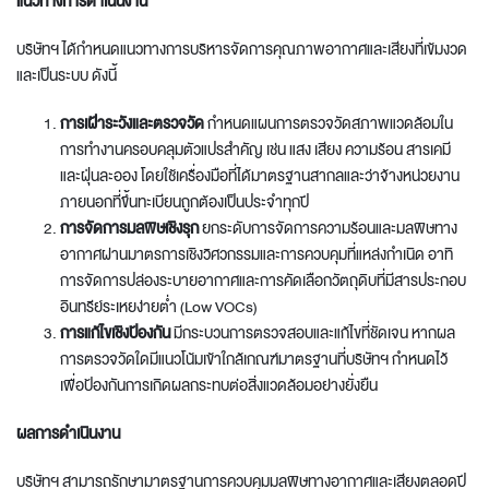
แนวทางการดำเนินงาน
บริษัทฯ ได้กำหนดแนวทางการบริหารจัดการคุณภาพอากาศและเสียงที่เข้มงวด
และเป็นระบบ ดังนี้
การเฝ้าระวังและตรวจวัด
กำหนดแผนการตรวจวัดสภาพแวดล้อมใน
การทำงานครอบคลุมตัวแปรสำคัญ เช่น แสง เสียง ความร้อน สารเคมี
และฝุ่นละออง โดยใช้เครื่องมือที่ได้มาตรฐานสากลและว่าจ้างหน่วยงาน
ภายนอกที่ขึ้นทะเบียนถูกต้องเป็นประจำทุกปี
การจัดการมลพิษเชิงรุก
ยกระดับการจัดการความร้อนและมลพิษทาง
อากาศผ่านมาตรการเชิงวิศวกรรมและการควบคุมที่แหล่งกำเนิด อาทิ
การจัดการปล่องระบายอากาศและการคัดเลือกวัตถุดิบที่มีสารประกอบ
อินทรีย์ระเหยง่ายต่ำ (Low VOCs)
การแก้ไขเชิงป้องกัน
มีกระบวนการตรวจสอบและแก้ไขที่ชัดเจน หากผล
การตรวจวัดใดมีแนวโน้มเข้าใกล้เกณฑ์มาตรฐานที่บริษัทฯ กำหนดไว้
เพื่อป้องกันการเกิดผลกระทบต่อสิ่งแวดล้อมอย่างยั่งยืน
ผลการดำเนินงาน
บริษัทฯ สามารถรักษามาตรฐานการควบคุมมลพิษทางอากาศและเสียงตลอดปี