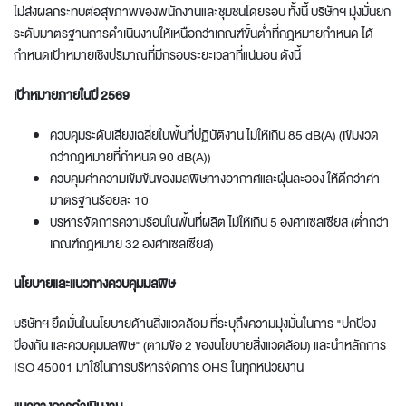
ไม่ส่งผลกระทบต่อสุขภาพของพนักงานและชุมชนโดยรอบ ทั้งนี้ บริษัทฯ มุ่งมั่นยก
ระดับมาตรฐานการดำเนินงานให้เหนือกว่าเกณฑ์ขั้นต่ำที่กฎหมายกำหนด ได้
กำหนดเป้าหมายเชิงปริมาณที่มีกรอบระยะเวลาที่แน่นอน ดังนี้
เป้าหมายภายในปี
2569
ควบคุมระดับเสียงเฉลี่ยในพื้นที่ปฏิบัติงาน ไม่ให้เกิน 85 dB(A) (เข้มงวด
กว่ากฎหมายที่กำหนด 90 dB(A))
ควบคุมค่าความเข้มข้นของมลพิษทางอากาศและฝุ่นละออง ให้ดีกว่าค่า
มาตรฐานร้อยละ 10
บริหารจัดการความร้อนในพื้นที่ผลิต ไม่ให้เกิน 5 องศาเซลเซียส (ต่ำกว่า
เกณฑ์กฎหมาย 32 องศาเซลเซียส)
นโยบายและแนวทางควบคุมมลพิษ
บริษัทฯ ยึดมั่นในนโยบายด้านสิ่งแวดล้อม ที่ระบุถึงความมุ่งมั่นในการ "ปกป้อง
ป้องกัน และควบคุมมลพิษ" (ตามข้อ 2 ของนโยบายสิ่งแวดล้อม) และนำหลักการ
ISO 45001 มาใช้ในการบริหารจัดการ OHS ในทุกหน่วยงาน