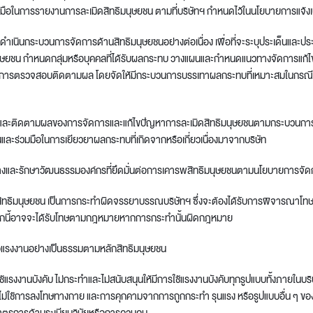
มร่วมมือในการรายงานการละเมิดสิทธิมนุษยชน ตามที่บริษัทฯ กำหนดไว้ในนโยบายการแจ้งเ
ำเนินกระบวนการจัดการด้านสิทธิมนุษยชนอย่างต่อเนื่อง เพื่อที่จะระบุประเด็นและปร
นุษยชน กำหนดกลุ่มหรือบุคคลที่ได้รับผลกระทบ วางแผนและกำหนดแนวทางจัดการแก้
มีการตรวจสอบติดตามผล โดยจัดให้มีกระบวนการบรรเทาผลกระทบที่เหมาะสมในกรณีที่
บและติดตามผลของการจัดการและแก้ไขปัญหาการละเมิดสิทธิมนุษยชนตามกระบวน
และร่วมมือในการเยียวยาผลกระทบที่เกิดจากหรือเกี่ยวเนื่องมาจากบริษัท
จะสร้างและรักษาวัฒนธรรมองค์กรที่ยึดมั่นต่อการเคารพสิทธิมนุษยชนตามนโยบายการจัด
สิทธิมนุษยชน เป็นการกระทำผิดจรรยาบรรณบริษัทฯ ซึ่งจะต้องได้รับการพิจารณาโทษทา
ากนี้อาจจะได้รับโทษตามกฎหมายหากการกระทำนั้นผิดกฎหมาย
่อแรงงานอย่างเป็นธรรมตามหลักสิทธิมนุษยชน
แรงงานบังคับ ไม่กระทำและไม่สนับสนุนให้มีการใช้แรงงานบังคับทุกรูปแบบทั้งภายในบริ
ไม่ใช้การลงโทษทางกาย และการคุกคามจากการถูกกระทำ รุนแรง หรือรูปแบบอื่น ๆ ข
าตรการด้านระเบียบวินัยหรือการควบคุม