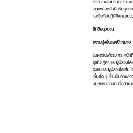
ภาค และยอมรับความแตกต่
Lounge area
เคารพในหลักสิทธิมนุษยชนตล
Collaboration space
และยึดถือปฏิบัติตามแนวปฏ
Storage
สิทธิมนุษยชน
Itoki
ความมุ่งมั่นและเป้าหมาย
โมเดอร์นฟอร์ม ตระหนักถึ
ธุรกิจ คู่ค้า และผู้มีส
Ergonomic Recliner
Steelcase
ชุมชน และผู้มีส่วนได้เส
เลี่ยงใด ๆ ที่จะเป็นการล
มนุษยชน ร่วมกันสื่อสาร 
Hardware & Fitting
Higold
Furniture Fitting
Kitchen Tall Unit Basket