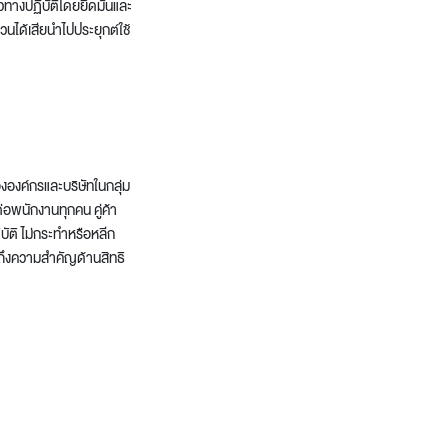
างปฏิบัติโดยยึดมั่นและ
Wardrobe
่วนได้เสียนำไปประยุกต์ใช้
Partition & Sliding Door
งองค์กรและบริษัทในกลุ่ม
่อพนักงานทุกคน คู่ค้า
บัติ ไม่กระทำหรือหลีก
ักถึงความสำคัญด้านสิทธิ