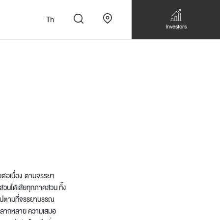
Th
Investors
n
สั่งทำโซฟาแบบ
Walk-in closet &
Custom Dining Table
 เหมาะกับทุกไลฟ์
Storage
างต่อเนื่อง ตามจรรยา
Accessories
่วนได้เสียทุกภาคส่วน ทั้ง
Bookshelf & Multimedia
็นไปตามที่จรรยาบรรณ
Wall decoration
ามหลากหลาย ความเสมอ
Walk-in closet