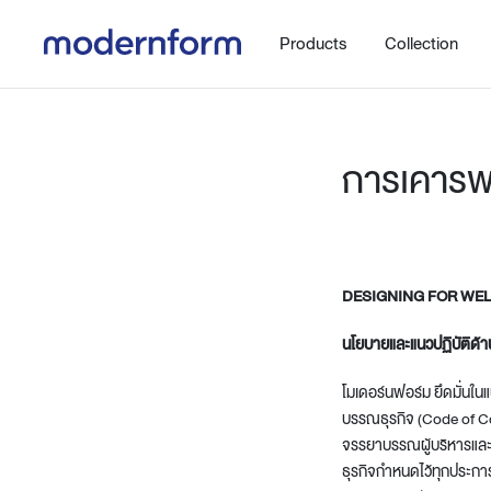
Products
Collection
การเคารพ
DESIGNING FOR WEL
Office
Hybrid Space
Steelcase
Orbix
New!
นโยบายและแนวปฏิบัติด้า
Work.Move.More
Gaming
Ergonomic chair
โมเดอร์นฟอร์ม ยึดมั่นใน
Workspace
Adjustable desk
บรรณธุรกิจ (Code of Cond
จรรยาบรรณผู้บริหารและพ
Executive
Working accessories
ธุรกิจกำหนดไว้ทุกประกา
Meeting & Conference