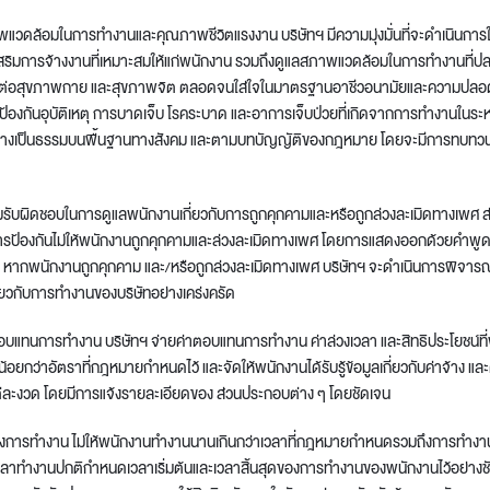
แวดล้อมในการทำงานและคุณภาพชีวิตแรงงาน บริษัทฯ มีความมุ่งมั่นที่จะดำเนินการใ
สริมการจ้างงานที่เหมาะสมให้แก่พนักงาน รวมถึงดูแลสภาพแวดล้อมในการทำงานที่ป
บต่อสุขภาพกาย และสุขภาพจิต ตลอดจนใส่ใจในมาตรฐานอาชีวอนามัยและความปลอด
รป้องกันอุบัติเหตุ การบาดเจ็บ โรคระบาด และอาการเจ็บป่วยที่เกิดจากการทำงานในระ
อย่างเป็นธรรมบนพื้นฐานทางสังคม และตามบทบัญญัติของกฎหมาย โดยจะมีการทบทวน 
รับผิดชอบในการดูแลพนักงานเกี่ยวกับการถูกคุกคามและหรือถูกล่วงละเมิดทางเพศ 
รการป้องกันไม่ให้พนักงานถูกคุกคามและล่วงละเมิดทางเพศ โดยการแสดงออกด้วยคำพูด
ด หากพนักงานถูกคุกคาม และ/หรือถูกล่วงละเมิดทางเพศ บริษัทฯ จะดำเนินการพิจารณาโ
่ยวกับการทำงานของบริษัทอย่างเคร่งครัด
อบแทนการทำงาน บริษัทฯ จ่ายค่าตอบแทนการทำงาน ค่าล่วงเวลา และสิทธิประโยชน์ที่
้อยกว่าอัตราที่กฎหมายกำหนดไว้ และจัดให้พนักงานได้รับรู้ข้อมูลเกี่ยวกับค่าจ้าง
แต่ละงวด โดยมีการแจ้งรายละเอียดของ ส่วนประกอบต่าง ๆ โดยชัดเจน
วโมงการทำงาน ไม่ให้พนักงานทำงานนานเกินกว่าเวลาที่กฎหมายกำหนดรวมถึงการทำง
เวลาทำงานปกติกำหนดเวลาเริ่มต้นและเวลาสิ้นสุดของการทำงานของพนักงานไว้อย่างช