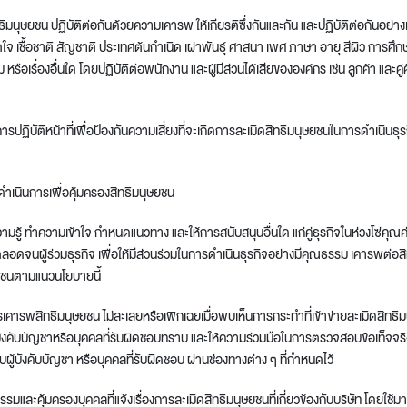
มนุษยชน ปฏิบัติต่อกันด้วยความเคารพ ให้เกียรติซึ่งกันและกัน และปฏิบัติต่อกันอย่างเ
 เชื้อชาติ สัญชาติ ประเทศต้นกำเนิด เผ่าพันธุ์ ศาสนา เพศ ภาษา อายุ สีผิว การศ
อเรื่องอื่นใด โดยปฏิบัติต่อพนักงาน และผู้มีส่วนได้เสียขององค์กร เช่น ลูกค้า และคู่ค
ารปฏิบัติหน้าที่เพื่อป้องกันความเสี่ยงที่จะเกิดการละเมิดสิทธิมนุษยชนในการดำเนินธุ
ดำเนินการเพื่อคุ้มครองสิทธิมนุษยชน
วามรู้ ทำความเข้าใจ กำหนดแนวทาง และให้การสนับสนุนอื่นใด แก่คู่ธุรกิจในห่วงโซ่คุณค่
 ตลอดจนผู้ร่วมธุรกิจ เพื่อให้มีส่วนร่วมในการดำเนินธุรกิจอย่างมีคุณธรรม เคารพต่อส
ยชนตามแนวนโยบายนี้
เคารพสิทธิมนุษยชน ไม่ละเลยหรือเพิกเฉยเมื่อพบเห็นการกระทำที่เข้าข่ายละเมิดสิทธิมนุ
้บังคับบัญชาหรือบุคคลที่รับผิดชอบทราบ และให้ความร่วมมือในการตรวจสอบข้อเท็จจริ
บผู้บังคับบัญชา หรือบุคคลที่รับผิดชอบ ผ่านช่องทางต่าง ๆ ที่กำหนดไว้
รรมและคุ้มครองบุคคลที่แจ้งเรื่องการละเมิดสิทธิมนุษยชนที่เกี่ยวข้องกับบริษัท โดยใช้ม