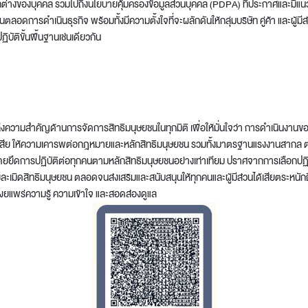
างของบุคคล รวมไปถึงนโยบายคุ้มครองข้อมูลส่วนบุคคล (PDPA) ที่ประกาศและมีแนวท
อดการดำเนินธุรกิจ พร้อมทั้งมีความตั้งใจที่จะผลักดันให้กลุ่มบริษัท คู่ค้า และผู้มีส
ิบัติขั้นพื้นฐานเช่นเดียวกัน
งความสำคัญด้านการจัดการสิทธิมนุษยชนในทุกมิติ เพื่อให้มั่นใจว่า การดำเนินงานขอ
่วนได้เสีย ให้ความเคารพต่อกฎหมายและหลักสิทธิมนุษยชน รวมทั้งมาตรฐานแรงงานสากล ต
Design Awards
ีย โดยยึดการปฏิบัติต่อทุกคนตามหลักสิทธิมนุษยชนอย่างเท่าเทียม ปราศจากการเลือกปฏิ
่วงละเมิดสิทธิมนุษยชน ตลอดจนส่งเสริมและสนับสนุนให้ทุกคนและผู้มีส่วนได้เสียตระหน
Collection
เผยแพร่ความรู้ ความเข้าใจ และสอดส่องดูแล
View More Collection