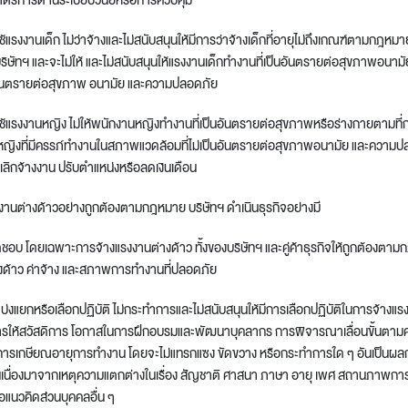
แรงงานเด็ก ไม่ว่าจ้างและไม่สนับสนุนให้มีการว่าจ้างเด็กที่อายุไม่ถึงเกณฑ์ตามกฎหมา
ิษัทฯ และจะไม่ให้ และไม่สนับสนุนให้แรงงานเด็กทำงานที่เป็นอันตรายต่อสุขภาพอนามั
ดอันตรายต่อสุขภาพ อนามัย และความปลอดภัย
ช้แรงงานหญิง ไม่ให้พนักงานหญิงทำงานที่เป็นอันตรายต่อสุขภาพหรือร่างกายตามที
นหญิงที่มีครรภ์ทำงานในสภาพแวดล้อมที่ไม่เป็นอันตรายต่อสุขภาพอนามัย และความป
เลิกจ้างงาน ปรับตำแหน่งหรือลดเงินเดือน
งานต่างด้าวอย่างถูกต้องตามกฎหมาย บริษัทฯ ดำเนินธุรกิจอย่างมี
อบ โดยเฉพาะการจ้างแรงงานต่างด้าว ทั้งของบริษัทฯ และคู่ค้าธุรกิจให้ถูกต้องตาม
งด้าว ค่าจ้าง และสภาพการทำงานที่ปลอดภัย
่งแยกหรือเลือกปฏิบัติ ไม่กระทำการและไม่สนับสนุนให้มีการเลือกปฏิบัติในการจ้างแร
รให้สวัสดิการ โอกาสในการฝึกอบรมและพัฒนาบุคลากร การพิจารณาเลื่อนขั้นตา
ะการเกษียณอายุการทำงาน โดยจะไม่แทรกแซง ขัดขวาง หรือกระทำการใด ๆ อันเป็นผลก
อันเนื่องมาจากเหตุความแตกต่างในเรื่อง สัญชาติ ศาสนา ภาษา อายุ เพศ สถานภาพ
อแนวคิดส่วนบุคคลอื่น ๆ