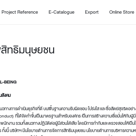
Project Reference
E-Catalogue
Export
Online Store
สิทธิมนุษยชน
L-BEING
Home
Working Design Solution
Kitche
บริการ
New!
นสังคม
Custom
Living room
Kitchens
แนวทางการดำเนินธุรกิจที่ดี บนพื้นฐานความรับผิดชอบ โปร่งใส และซื่อสัตย์สุจริตอย่
สไตล์
Dining room
Kitchen 
uct) ที่ได้จัดทำขึ้นเป็นมาตรฐานสำหรับองค์กร เป็นการสร้างความเชื่อมั่นให้กับผู้มีส
นักงาน รวมทั้งแนวทางปฏิบัติต่อผู้มีส่วนได้เสีย โดยมีการกำกับและตรวจสอบให้เป
Bedroom
Barstool
ร ทั้งนี้ บริษัทฯ มีนโยบายด้านการจัดการสิทธิมนุษยชน นโยบายด้านการบริหารคว
Wordrobe
Trolley