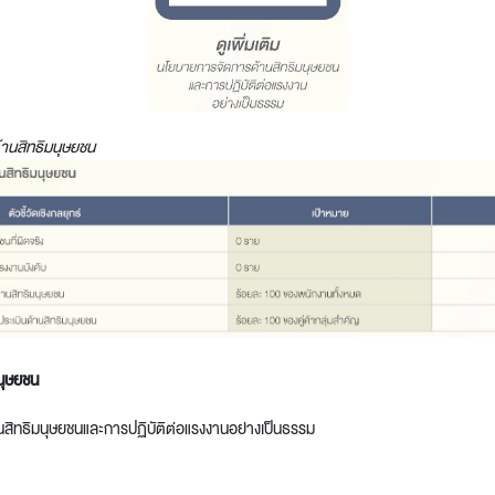
t
านสิทธิมนุษยชน
นุษยชน
นสิทธิมนุษยชนและการปฏิบัติต่อแรงงานอย่างเป็นธรรม