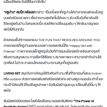
เปลี่ยนให้แต่ละวันมีสีสันมากยิ่งขึ้น”
“ครูปาน” สมนึก คลังนอก
กล่าว “เป็นครั้งแรกที่ครูปานได้นำลายของตัวเองไปอยู่
บนเฟอร์นิเจอร์ เพราะเชื่อว่าความสุขเกิดขึ้นได้รอบ ๆ ตัว แม้ในวันที่เราต้องใช้
ชีวิตอยู่แต่ในบ้าน ไอเทมพวกนี้จะช่วยให้เราเปลี่ยนมุมเดิม ๆ ให้กลับมาสนุกและ
สดใสได้ในทุกวัน
ด้วยคอนเซ็ปท์การออกแบบ THE FUN THAT REVOLVES AROUND YOU
คาแรกเตอร์ที่ครูปานออกแบบเฉพาะคอลเลกชันนี้คือ “Happy Girl with
Friends” ภาพวาดของเด็กผู้หญิงในวัยที่กำลังมองโลกสดใส พร้อมลายจุดที่
เพิ่มความสนุกสนาน การเลือกใช้สีน้อย ๆ สบายตาเพราะสามารถเข้ากับบ้านได้
ทุกสไตล์ ไม่ว่าจะวางตรงไหนของบ้าน ความสนุกก็อยู่รอบตัว
LIVING SET
สนุกกับการจัดมุมให้กับห้องทำงาน พื้นที่กิจกรรมทั้งแบบ Indoor
หรือ outdoor ด้วยการแต่งเติมเฟอร์นิเจอร์ตัวเก่ง อย่างสตูล หมอนอิง เก้าอี้ และ
กระเป๋าใส่ของใช้ ดีไซน์ดึงดูดสายตา ผิวสัมผัสผ้านุ่มละมุน เปลี่ยนพื้นที่นั้น ๆ ให้
สดใส
สัมผัสเฟอร์นิเจอร์และไลฟ์สไตล์ไอเทม คอลเลกชันพิเศษ
“The Power of
Positivity Series”
ได้ที่ โมเดอร์นฟอร์ม ศรีนครินทร์, โชว์รูมเพลินจิต อาคารคิว