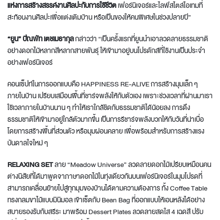
แห่งการสร้างสรรค์งานศิลปะกับการใช้ชีวิต
เฟอร์นิเจอร์และไลฟ์สไตล์ไอเทมที่
สะท้อนงานศิลปะเพื่อแต่งเติมบ้าน หรือเป็นของให้คนพิเศษในช่วงปลายปี”
“ยูน” ปัณพัท เตชเมธากุล
กล่าวว่า “เป็นครั้งแรกที่ยูนนำเอาลวดลายธรรมชาติ
อย่างดอกไม้หลากสีหลากสายพันธุ์ ให้เข้ามาอยู่บนโปรดักส์ที่ใช้งานเป็นประจำ
อย่างเฟอร์นิเจอร์
คอนเซ็ปท์ในการออกแบบคือ HAPPINESS RE-ALIVE การสร้างมุมเล็ก ๆ
ภายในบ้าน เปรียบเสมือนพื้นที่ชาร์จพลังให้กับตัวเอง เพราะช่วงเวลาที่ผ่านมาเรา
ใช้เวลาภายในบ้านนาน ๆ ทำให้เราใกล้ชิดกับธรรมชาติได้น้อยลง การดึง
ธรรมชาติให้เข้ามาอยู่ใกล้ตัวมากขึ้น เป็นการรีชาร์จพลังบวกให้กับวันที่น่าเบื่อ
โดยการสร้างพื้นที่ส่วนตัว หรือมุมผ่อนคลาย เพื่อพร้อมสำหรับการสร้างแรง
บันดาลใจใหม่ ๆ
RELAXING SET
ลาย “Meadow Universe” ลวดลายดอกไม้เปรียบเหมือนคน
ต่างนิสัยที่ได้มาพูดจาภาษาดอกไม้ในทุ่งเดียวกันบนเฟอร์นิเจอร์ในมุมโปรดที่
สามารถเคลื่อนย้ายไปสู่ทุกมุมของบ้านได้ตามความต้องการ ทั้ง Coffee Table
ทรงกลมขาไม้แบบมินิมอล เข้าเซ็ตกับ Bean Bag ที่ออกแบบให้เอนหลังได้อย่าง
สบายรองรับกับสรีระ มาพร้อม Dessert Plates ลวดลายสดใส 4 เฉดสี ปรับ