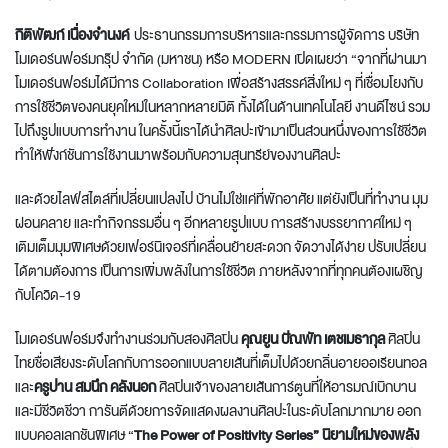
กิติพัฒก์ เนื่องจำนงค์
ประธานกรรมการบริหารและกรรมการผู้จัดการ บริษัท
โมเดอร์นฟอร์มกรุ๊ป จำกัด (มหาชน) หรือ MODERN เปิดเผยว่า “จากที่ผ่านมา
โมเดอร์นฟอร์มได้มีการ Collaboration เพื่อสร้างสรรค์สิ่งใหม่ ๆ ที่เชื่อมโยงกับ
การใช้ชีวิตของคนยุคใหม่ในหลากหลายมิติ ทั้งได้ในด้านเทคโนโลยี งานดีไซน์ รวม
ไปถึงรูปแบบการทำงาน ในครั้งนี้เราได้นำศิลปะเข้ามาเป็นส่วนหนึ่งของการใช้ชีวิต
ทำให้ฟังก์ชันการใช้งานมาพร้อมกับความสุนทรีย์ของงานศิลปะ
และด้วยไลฟ์สไตล์ที่เปลี่ยนแปลงไป บ้านไม่ใช่แค่ที่พักอาศัย แต่ยังเป็นที่ทำงาน มุม
ผ่อนคลาย และทำกิจกรรมอื่น ๆ อีกหลายรูปแบบ การสร้างบรรยากาศใหม่ ๆ
เติมเต็มมุมพิเศษด้วยเฟอร์นิเจอร์ที่เคลื่อนย้ายสะดวก จัดวางได้ง่าย ปรับเปลี่ยน
ได้ตามต้องการ เป็นการเพิ่มพลังในการใช้ชีวิต ภายหลังจากที่ทุกคนต้องเผชิญ
กับโควิด-19
โมเดอร์นฟอร์มจึงทำงานร่วมกับสองศิลปิน
คุณยูน ปัณพัท เตชเมธากุล
ศิลปิน
ไทยชื่อเสียงระดับโลกกับการออกแบบลายเส้นที่เต็มไปด้วยกลิ่นอายออเรียนทอล
และ
ครูปาน สมนึก คลังนอก
ศิลปินเจ้าของลายเส้นการ์ตูนที่ให้อารมณ์เบิกบาน
และมีชีวิตชีวา การันตีด้วยการจัดแสดงผลงานศิลปะในระดับโลกมากมาย ออก
แบบคอลเลกชันพิเศษ “
The Power of Positivity Series” นิยามใหม่ของพลัง