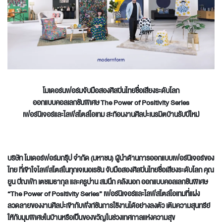
โมเดอร์นฟอร์มจับมือสองศิลปินไทยชื่อเสียงระดับโลก
ออกแบบคอลเลกชันพิเศษ
The Power of Positivity Series
เฟอร์นิเจอร์และไลฟ์สไตล์ไอเทม สะท้อนงานศิลปะเนรมิตบ้านรับปีใหม่
บริษัท โมเดอร์ฟอร์มกรุ๊ป จำกัด (มหาชน) ผู้นำด้านการออกแบบเฟอร์นิเจอร์ของ
ไทย ที่เข้าใจไลฟ์สไตล์ในทุกเจเนอเรชัน จับมือสองศิลปินไทยชื่อเสียงระดับโลก คุณ
ยูน ปัณพัท เตชเมธากุล และครูปาน สมนึก คลังนอก ออกแบบคอลเลกชันพิเศษ
“The Power of Positivity Series” เฟอร์นิเจอร์และไลฟ์สไตล์ไอเทมที่แฝง
ลวดลายของงานศิลปะเข้ากับฟังก์ชันการใช้งานได้อย่างลงตัว เติมความสุนทรีย์
ให้กับมุมพิเศษในบ้านหรือเป็นของขวัญในช่วงเทศกาลแห่งความสุข