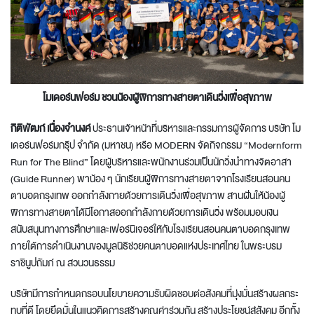
โมเดอร์นฟอร์ม
ชวนน้องผู้พิการทางสายตาเดินวิ่งเพื่อสุขภาพ
กิติพัฒก์ เนื่องจำนงค์
ประธานเจ้าหน้าที่บริหารและกรรมการผู้จัดการ บริษัท โม
เดอร์นฟอร์มกรุ๊ป จำกัด (มหาชน) หรือ MODERN จัดกิจกรรม “Modernform
Run for The Blind” โดยผู้บริหารและพนักงานร่วมเป็นนักวิ่งนำทางจิตอาสา
(Guide Runner) พาน้อง ๆ นักเรียนผู้พิการทางสายตาจากโรงเรียนสอนคน
ตาบอดกรุงเทพ ออกกำลังกายด้วยการเดินวิ่งเพื่อสุขภาพ สานฝันให้น้องผู้
พิการทางสายตาได้มีโอกาสออกกำลังกายด้วยการเดินวิ่ง พร้อมมอบเงิน
สนับสนุนทางการศึกษาและเฟอร์นิเจอร์ให้กับโรงเรียนสอนคนตาบอดกรุงเทพ
ภายใต้การดำเนินงานของมูลนิธิช่วยคนตาบอดแห่งประเทศไทย ในพระบรม
ราชินูปถัมภ์ ณ สวนวนธรรม
บริษัทมีการกำหนดกรอบนโยบายความรับผิดชอบต่อสังคมที่มุ่งมั่นสร้างผลกระ
ทบที่ดี โดยยึดมั่นในแนวคิดการสร้างคุณค่าร่วมกัน สร้างประโยชน์สู่สังคม อีกทั้ง